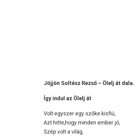
Jöjjön Soltész Rezső – Ölelj át dala.
Így indul az Ölelj át
Volt egyszer egy szőke kisfiú,
Azt hitte,hogy minden ember jó,
Szép volt a világ,