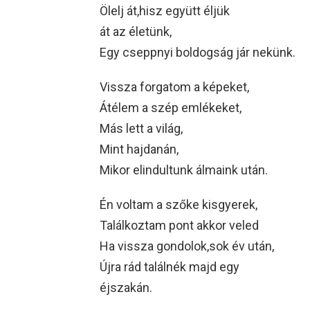
Ölelj át,hisz együtt éljük
át az életünk,
Egy cseppnyi boldogság jár nekünk.
Vissza forgatom a képeket,
Átélem a szép emlékeket,
Más lett a világ,
Mint hajdanán,
Mikor elindultunk álmaink után.
Én voltam a szőke kisgyerek,
Találkoztam pont akkor veled
Ha vissza gondolok,sok év után,
Újra rád találnék majd egy
éjszakán.