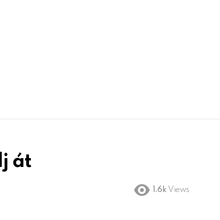
j át
1.6k
Views