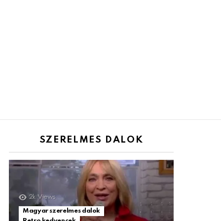
SZERELMES DALOK
2k
Views
Magyar szerelmes dalok
Retro kedvencek