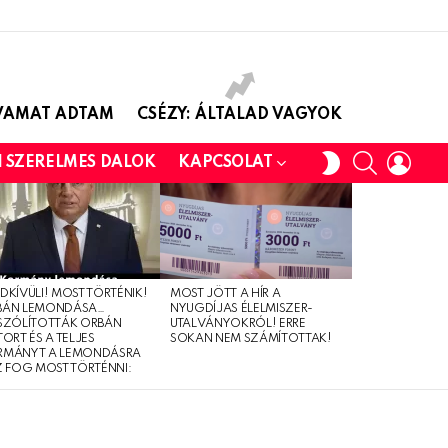
AVAMAT ADTAM
CSÉZY: ÁLTALAD VAGYOK
SEARCH
LOGI
SWITCH
I SZERELMES DALOK
KAPCSOLAT
SKIN
DKÍVÜLI! MOST TÖRTÉNIK!
MOST JÖTT A HÍR A
BÁN LEMONDÁSA…
NYUGDÍJAS ÉLELMISZER-
SZÓLÍTOTTÁK ORBÁN
UTALVÁNYOKRÓL! ERRE
TORT ÉS A TELJES
SOKAN NEM SZÁMÍTOTTAK!
RMÁNYT A LEMONDÁSRA
Z FOG MOST TÖRTÉNNI: