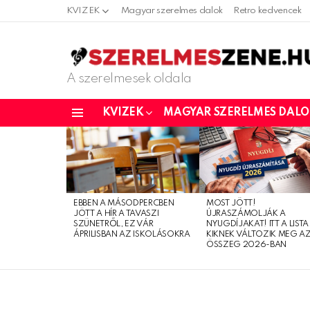
KVIZEK
Magyar szerelmes dalok
Retro kedvencek
A szerelmesek oldala
KVIZEK
MAGYAR SZERELMES DAL
Menu
LATEST
STORIES
EBBEN A MÁSODPERCBEN
MOST JÖTT!
JÖTT A HÍR A TAVASZI
ÚJRASZÁMOLJÁK A
SZÜNETRŐL, EZ VÁR
NYUGDÍJAKAT! ITT A LISTA
ÁPRILISBAN AZ ISKOLÁSOKRA
KIKNEK VÁLTOZIK MEG A
ÖSSZEG 2026-BAN