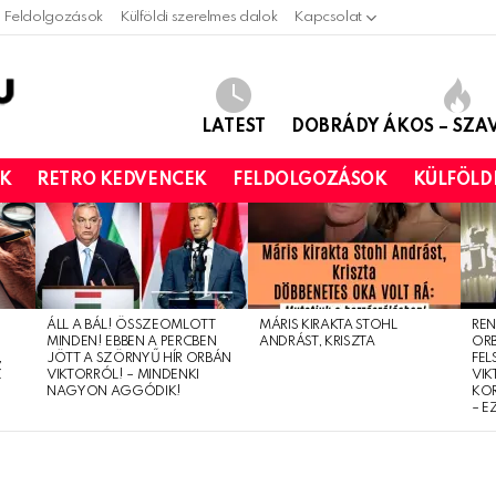
Feldolgozások
Külföldi szerelmes dalok
Kapcsolat
LATEST
DOBRÁDY ÁKOS – SZ
OK
RETRO KEDVENCEK
FELDOLGOZÁSOK
KÜLFÖLD
ÁLL A BÁL! ÖSSZEOMLOTT
MÁRIS KIRAKTA STOHL
REN
MINDEN! EBBEN A PERCBEN
ANDRÁST, KRISZTA
OR
,
JÖTT A SZÖRNYŰ HÍR ORBÁN
FEL
Z
VIKTORRÓL! – MINDENKI
VIK
NAGYON AGGÓDIK!
KO
– E