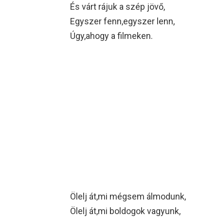
És várt rájuk a szép jövő,
Egyszer fenn,egyszer lenn,
Úgy,ahogy a filmeken.
Ölelj át,mi mégsem álmodunk,
Ölelj át,mi boldogok vagyunk,