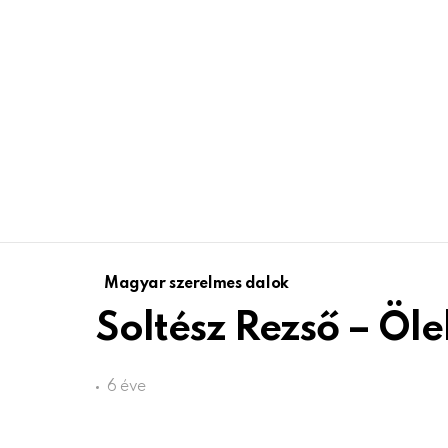
Magyar szerelmes dalok
Soltész Rezső – Ölel
6 éve