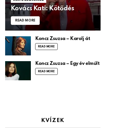
Kovács Kati: Kötődés
READ MORE
Koncz Zsuzsa – Karolj át
READ MORE
Koncz Zsuzsa – Egy év elmúlt
READ MORE
KVÍZEK