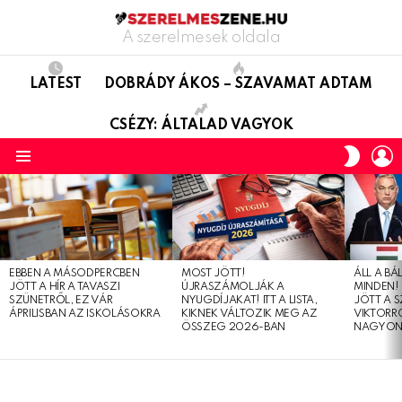
A szerelmesek oldala
LATEST
DOBRÁDY ÁKOS – SZAVAMAT ADTAM
CSÉZY: ÁLTALAD VAGYOK
L
SWITC
SKIN
Menu
LATEST
STORIES
EBBEN A MÁSODPERCBEN
MOST JÖTT!
ÁLL A B
JÖTT A HÍR A TAVASZI
ÚJRASZÁMOLJÁK A
MINDEN! 
SZÜNETRŐL, EZ VÁR
NYUGDÍJAKAT! ITT A LISTA,
JÖTT A 
ÁPRILISBAN AZ ISKOLÁSOKRA
KIKNEK VÁLTOZIK MEG AZ
VIKTORRÓ
ÖSSZEG 2026-BAN
NAGYON