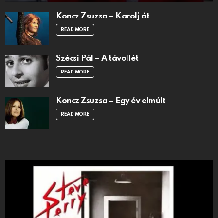
Koncz Zsuzsa – Karolj át
READ MORE
Szécsi Pál – A távollét
READ MORE
Koncz Zsuzsa – Egy év elmúlt
READ MORE