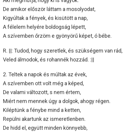
Aki megmutja, hogy ki is vagyok.
De amikor először láttam a mosolyodat,
Kigyúltak a fények, és kisütött a nap,
A félelem helyére boldogság lépett,
A szívemben őrzöm e gyönyörű képet, ó bébe.
R. ||: Tudod, hogy szeretlek, és szükségem van rád,
Veled álmodok, és rohannék hozzád. :||
2. Teltek a napok és múltak az évek,
A szívemben ott volt még a képed,
De valami változott, s nem értem,
Miért nem mennek úgy a dolgok, ahogy régen.
Kiléptünk a fénybe mind a ketten,
Repülni akartunk az ismeretlenben.
De hidd el, együtt minden könnyebb,