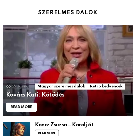
SZERELMES DALOK
2k
Views
Magyar szerelmes dalok
Retro kedvencek
Kovács Kati: Kötődés
READ MORE
Koncz Zsuzsa – Karolj át
READ MORE