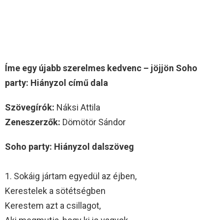
Íme egy újabb szerelmes kedvenc – jöjjön Soho
party: Hiányzol című dala
Szövegírók:
Náksi Attila
Zeneszerzők:
Dömötör Sándor
Soho party: Hiányzol dalszöveg
1. Sokáig jártam egyedül az éjben,
Kerestelek a sötétségben
Kerestem azt a csillagot,