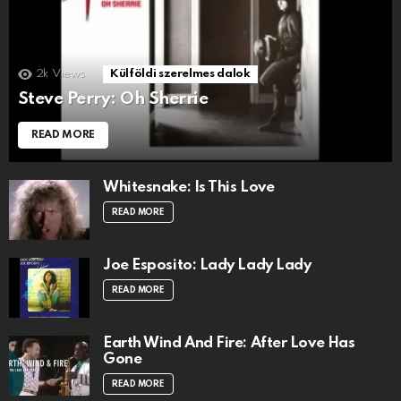
2k
Views
Külföldi szerelmes dalok
Steve Perry: Oh Sherrie
READ MORE
Whitesnake: Is This Love
READ MORE
Joe Esposito: Lady Lady Lady
READ MORE
Earth Wind And Fire: After Love Has
Gone
READ MORE