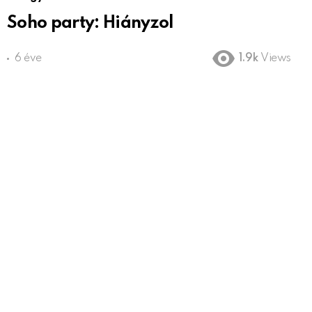
Soho party: Hiányzol
6 éve
1.9k
Views