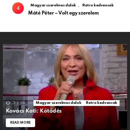
,
Magyar szerelmes dalok
Retro kedvencek
Máté Péter – Volt egy szerelem
2k
Views
Magyar szerelmes dalok
Retro kedvencek
Kovács Kati: Kötődés
READ MORE