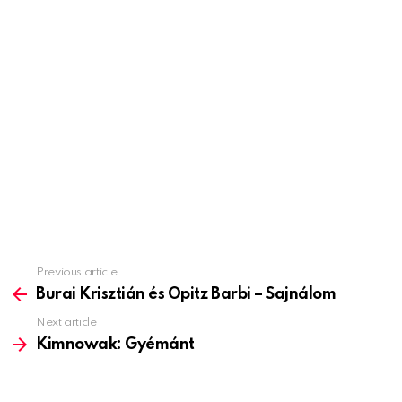
Previous article
See
more
Burai Krisztián és Opitz Barbi – Sajnálom
Next article
Kimnowak: Gyémánt