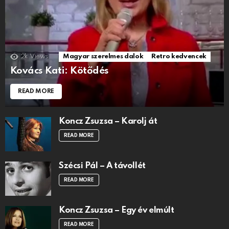
2k
Views
Magyar szerelmes dalok
Retro kedvencek
Kovács Kati: Kötődés
READ MORE
Koncz Zsuzsa – Karolj át
READ MORE
Szécsi Pál – A távollét
READ MORE
Koncz Zsuzsa – Egy év elmúlt
READ MORE