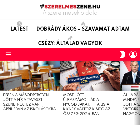
A szerelmesek oldala
LATEST
DOBRÁDY ÁKOS – SZAVAMAT ADTAM
CSÉZY: ÁLTALAD VAGYOK
L
SWITC
SKIN
Menu
LATEST
STORIES
EBBEN A MÁSODPERCBEN
MOST JÖTT!
ÁLL A B
JÖTT A HÍR A TAVASZI
ÚJRASZÁMOLJÁK A
MINDEN! 
SZÜNETRŐL, EZ VÁR
NYUGDÍJAKAT! ITT A LISTA,
JÖTT A 
ÁPRILISBAN AZ ISKOLÁSOKRA
KIKNEK VÁLTOZIK MEG AZ
VIKTORRÓ
ÖSSZEG 2026-BAN
NAGYON