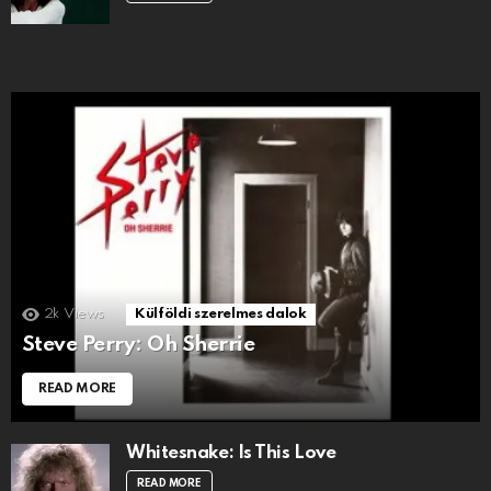
2k
Views
Külföldi szerelmes dalok
Steve Perry: Oh Sherrie
READ MORE
Whitesnake: Is This Love
READ MORE