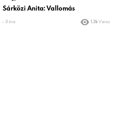
Sárközi Anita: Vallomás
8 éve
1.3k
Views