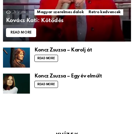
2k
Views
Magyar szerelmes dalok
Retro kedvencek
Kovács Kati: Kötődés
READ MORE
Koncz Zsuzsa – Karolj át
READ MORE
Koncz Zsuzsa – Egy év elmúlt
READ MORE