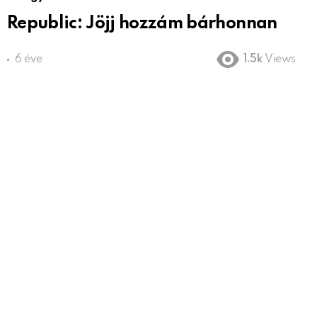
Republic: Jöjj hozzám bárhonnan
6 éve
1.5k
Views