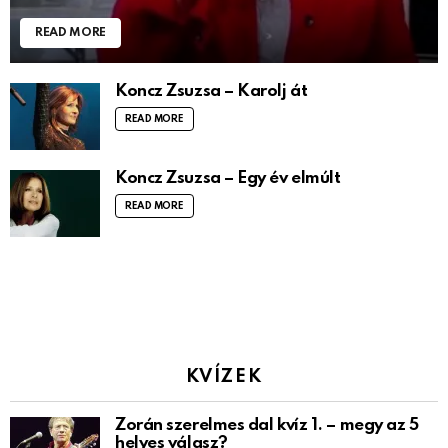
READ MORE
Koncz Zsuzsa – Karolj át
READ MORE
Koncz Zsuzsa – Egy év elmúlt
READ MORE
KVÍZEK
Zorán szerelmes dal kvíz 1. – megy az 5
helyes válasz?