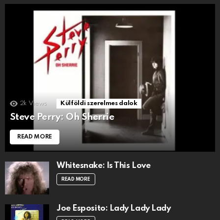
2k
Views
Külföldi szerelmes dalok
Steve Perry: Oh Sherrie
READ MORE
Whitesnake: Is This Love
READ MORE
Joe Esposito: Lady Lady Lady