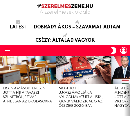
A szerelmesek oldala
LATEST
DOBRÁDY ÁKOS – SZAVAMAT ADTAM
CSÉZY: ÁLTALAD VAGYOK
L
SWITC
SKIN
Menu
LATEST
STORIES
EBBEN A MÁSODPERCBEN
MOST JÖTT!
ÁLL A B
JÖTT A HÍR A TAVASZI
ÚJRASZÁMOLJÁK A
MINDEN! 
SZÜNETRŐL, EZ VÁR
NYUGDÍJAKAT! ITT A LISTA,
JÖTT A 
ÁPRILISBAN AZ ISKOLÁSOKRA
KIKNEK VÁLTOZIK MEG AZ
VIKTORRÓ
ÖSSZEG 2026-BAN
NAGYON