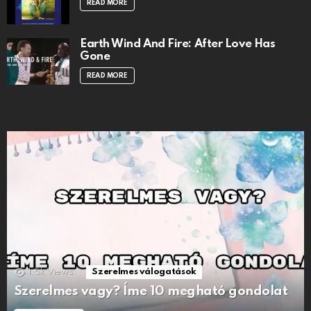
READ MORE
Earth Wind And Fire: After Love Has
Gone
READ MORE
1.5k
Views
Szerelmes válogatások
Szerelmes vagy? Íme 10 megható gondolat