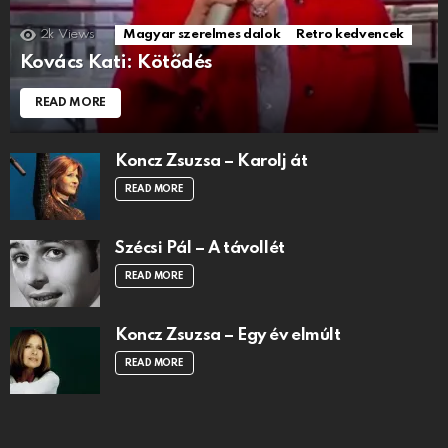
2k
Views
Magyar szerelmes dalok
Retro kedvencek
Kovács Kati: Kötődés
READ MORE
Koncz Zsuzsa – Karolj át
READ MORE
Szécsi Pál – A távollét
READ MORE
Koncz Zsuzsa – Egy év elmúlt
READ MORE