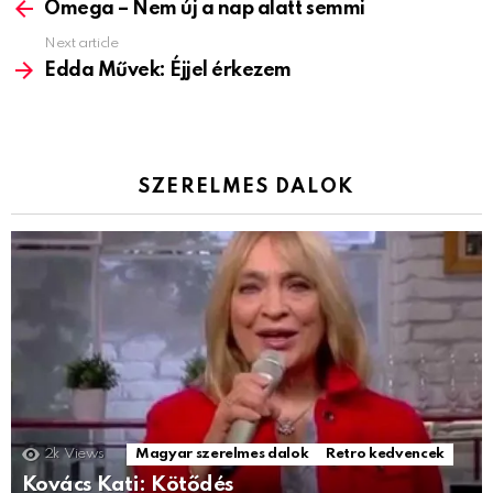
more
Omega – Nem új a nap alatt semmi
Next article
Edda Művek: Éjjel érkezem
SZERELMES DALOK
2k
Views
Magyar szerelmes dalok
Retro kedvencek
Kovács Kati: Kötődés