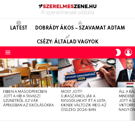
A szerelmesek oldala
LATEST
DOBRÁDY ÁKOS – SZAVAMAT ADTAM
CSÉZY: ÁLTALAD VAGYOK
L
SWITC
SKIN
Menu
LATEST
STORIES
EBBEN A MÁSODPERCBEN
MOST JÖTT!
ÁLL A B
JÖTT A HÍR A TAVASZI
ÚJRASZÁMOLJÁK A
MINDEN! 
SZÜNETRŐL, EZ VÁR
NYUGDÍJAKAT! ITT A LISTA,
JÖTT A 
ÁPRILISBAN AZ ISKOLÁSOKRA
KIKNEK VÁLTOZIK MEG AZ
VIKTORRÓ
ÖSSZEG 2026-BAN
NAGYON