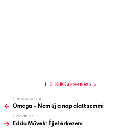
1
2
KLIKK a következő
»
Previous article
See
more
Omega – Nem új a nap alatt semmi
Next article
Edda Művek: Éjjel érkezem