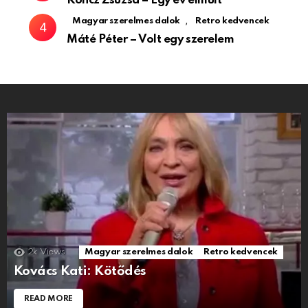
Koncz Zsuzsa – Egy év elmúlt
,
Magyar szerelmes dalok
Retro kedvencek
Máté Péter – Volt egy szerelem
2k
Views
Magyar szerelmes dalok
Retro kedvencek
Kovács Kati: Kötődés
READ MORE