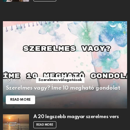
1.5k
Views
Szerelmes válogatások
Szerelmes vagy? Íme 10 megható gondolat
READ MORE
A 20 legszebb magyar szerelmes vers
READ MORE