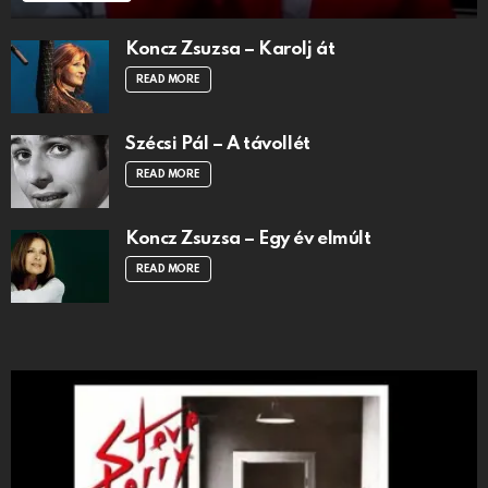
Koncz Zsuzsa – Karolj át
READ MORE
Szécsi Pál – A távollét
READ MORE
Koncz Zsuzsa – Egy év elmúlt
READ MORE