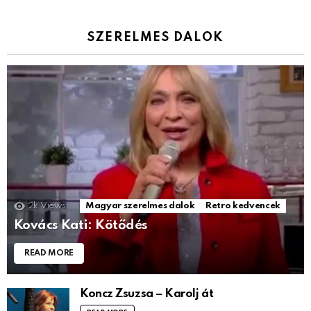
SZERELMES DALOK
2k
Views
Magyar szerelmes dalok
Retro kedvencek
Kovács Kati: Kötődés
READ MORE
Koncz Zsuzsa – Karolj át