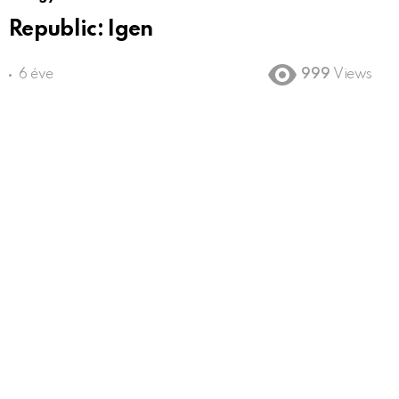
Republic: Igen
6 éve
999
Views