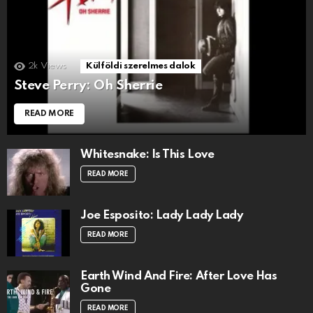
2k
Views
Külföldi szerelmes dalok
Steve Perry: Oh Sherrie
READ MORE
Whitesnake: Is This Love
READ MORE
Joe Esposito: Lady Lady Lady
READ MORE
Earth Wind And Fire: After Love Has
Gone
READ MORE