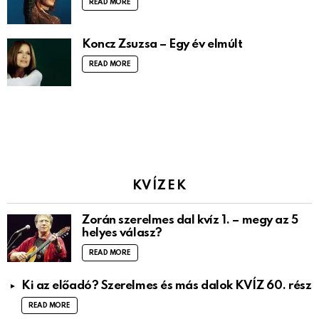
READ MORE
Koncz Zsuzsa – Egy év elmúlt
READ MORE
KVÍZEK
Zorán szerelmes dal kvíz 1. – megy az 5
helyes válasz?
READ MORE
Ki az előadó? Szerelmes és más dalok KVÍZ 60. rész
READ MORE