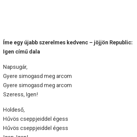
Íme egy újabb szerelmes kedvenc – jöjjön Republic:
Igen című dala
Napsugár,
Gyere simogasd meg arcom
Gyere simogasd meg arcom
Szeress, Igen!
Holdeső,
Hűvös cseppjeiddel égess
Hűvös cseppjeiddel égess