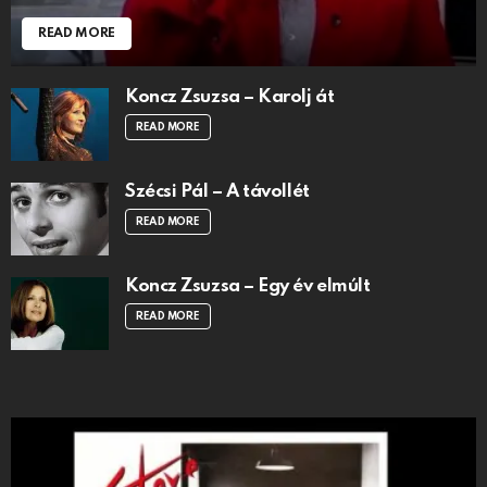
READ MORE
Koncz Zsuzsa – Karolj át
READ MORE
Szécsi Pál – A távollét
READ MORE
Koncz Zsuzsa – Egy év elmúlt
READ MORE