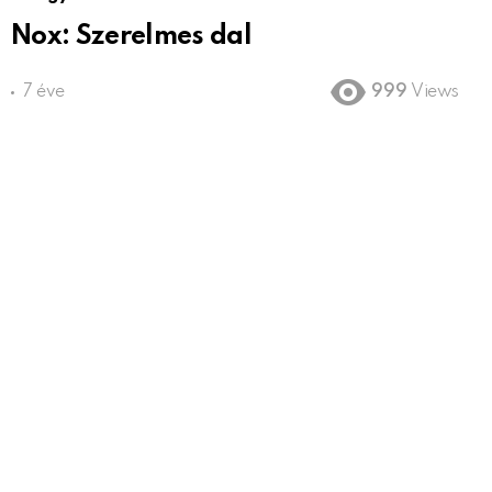
Nox: Szerelmes dal
7 éve
999
Views