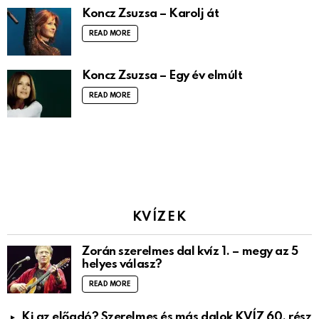
Koncz Zsuzsa – Karolj át
READ MORE
Koncz Zsuzsa – Egy év elmúlt
READ MORE
KVÍZEK
Zorán szerelmes dal kvíz 1. – megy az 5
helyes válasz?
READ MORE
Ki az előadó? Szerelmes és más dalok KVÍZ 60. rész