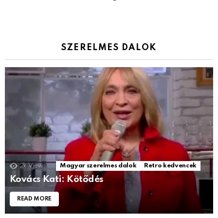
SZERELMES DALOK
2k
Views
Magyar szerelmes dalok
Retro kedvencek
Kovács Kati: Kötődés
READ MORE