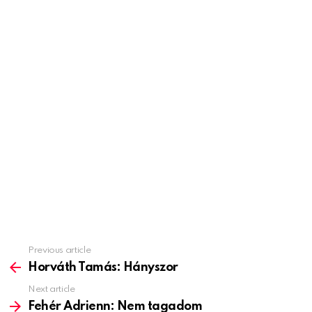
Previous article
See
more
Horváth Tamás: Hányszor
Next article
Fehér Adrienn: Nem tagadom