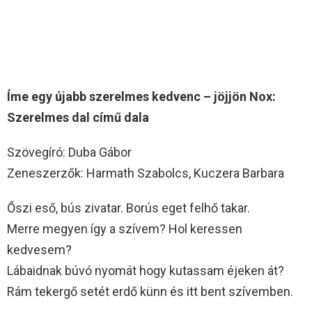
Íme egy újabb szerelmes kedvenc – jöjjön Nox:
Szerelmes dal című dala
Szövegíró: Duba Gábor
Zeneszerzők: Harmath Szabolcs, Kuczera Barbara
Őszi eső, bús zivatar. Borús eget felhő takar.
Merre megyen így a szívem? Hol keressen
kedvesem?
Lábaidnak búvó nyomát hogy kutassam éjeken át?
Rám tekergő setét erdő künn és itt bent szívemben.