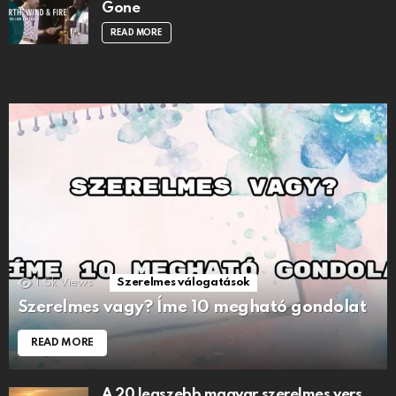
Gone
READ MORE
1.5k
Views
Szerelmes válogatások
Szerelmes vagy? Íme 10 megható gondolat
READ MORE
A 20 legszebb magyar szerelmes vers