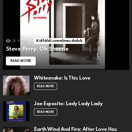
2k
Views
Külföldi szerelmes dalok
Steve Perry: Oh Sherrie
READ MORE
Whitesnake: Is This Love
READ MORE
Joe Esposito: Lady Lady Lady
READ MORE
Earth Wind And Fire: After Love Has