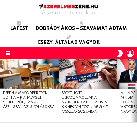
A szerelmesek oldala
LATEST
DOBRÁDY ÁKOS – SZAVAMAT ADTAM
CSÉZY: ÁLTALAD VAGYOK
L
SWITC
SKIN
Menu
LATEST
STORIES
EBBEN A MÁSODPERCBEN
MOST JÖTT!
ÁLL A B
JÖTT A HÍR A TAVASZI
ÚJRASZÁMOLJÁK A
MINDEN! 
SZÜNETRŐL, EZ VÁR
NYUGDÍJAKAT! ITT A LISTA,
JÖTT A 
ÁPRILISBAN AZ ISKOLÁSOKRA
KIKNEK VÁLTOZIK MEG AZ
VIKTORRÓ
ÖSSZEG 2026-BAN
NAGYON