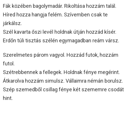
Fák közében bagolymadár. Rikoltása hozzám talál.
Híred hozza hangja felém. Szívemben csak te
járkálsz.
Szél kavarta őszi levél holdnak útján hozzád kísér.
Erdőn túli tisztás szélén egymagadban reám vársz.
Szerelmetes párom vagyol. Hozzád futok, hozzám
futol.
Szétrebbennek a fellegek. Holdnak fénye megérint.
Átkarolva hozzám simulsz. Vállaimra némán borulsz.
Szép szemedből csillag fénye két szememre csodát
hint.