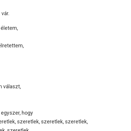
 vár.
 életem,
lretettem,
m választ,
 egyszer, hogy
retlek, szeretlek, szeretlek, szeretlek,
ek, szeretlek.