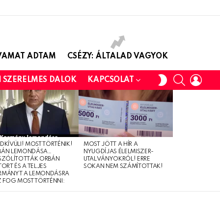
AVAMAT ADTAM
CSÉZY: ÁLTALAD VAGYOK
SEARCH
LOGI
SWITCH
I SZERELMES DALOK
KAPCSOLAT
SKIN
DKÍVÜLI! MOST TÖRTÉNIK!
MOST JÖTT A HÍR A
BÁN LEMONDÁSA…
NYUGDÍJAS ÉLELMISZER-
SZÓLÍTOTTÁK ORBÁN
UTALVÁNYOKRÓL! ERRE
TORT ÉS A TELJES
SOKAN NEM SZÁMÍTOTTAK!
RMÁNYT A LEMONDÁSRA
Z FOG MOST TÖRTÉNNI: