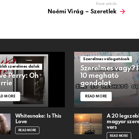
Next article
Noémi Virág – Szeretlek
1.5k
Views
Views
Szerelmes válogatások
öldi szerelmes dalok
Szerelmes vagy? 
ve Perry: Oh
10 megható
rrie
gondolat
AD MORE
READ MORE
Whitesnake: Is This
A 20 legszeb
Love
magyar szer
vers
READ MORE
READ MORE