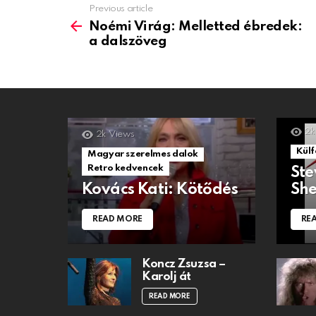
Previous article
See
more
Noémi Virág: Melletted ébredek:
a dalszöveg
2k
2k
Views
Külf
Magyar szerelmes dalok
Retro kedvencek
Ste
Kovács Kati: Kötődés
She
READ MORE
RE
Koncz Zsuzsa –
Karolj át
READ MORE