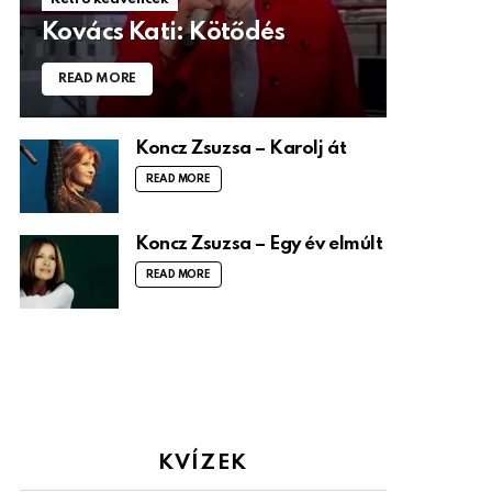
Kovács Kati: Kötődés
READ MORE
Koncz Zsuzsa – Karolj át
READ MORE
Koncz Zsuzsa – Egy év elmúlt
READ MORE
KVÍZEK