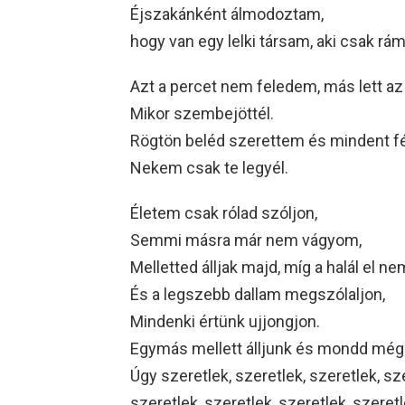
Éjszakánként álmodoztam,
hogy van egy lelki társam, aki csak rám
Azt a percet nem feledem, más lett az
Mikor szembejöttél.
Rögtön beléd szerettem és mindent fé
Nekem csak te legyél.
Életem csak rólad szóljon,
Semmi másra már nem vágyom,
Melletted álljak majd, míg a halál el ne
És a legszebb dallam megszólaljon,
Mindenki értünk ujjongjon.
Egymás mellett álljunk és mondd még
Úgy szeretlek, szeretlek, szeretlek, sze
szeretlek, szeretlek, szeretlek, szeretl