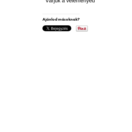
Várjuk a véleményed
Ajánlod másoknak?