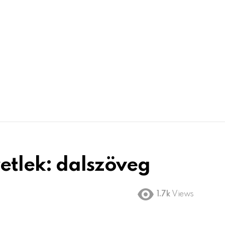
etlek: dalszöveg
1.7k
Views