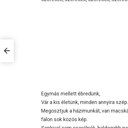
 a
Egymás mellett ébredünk,
Vár a kis életünk, minden annyira szép
Megosztjuk a házimunkát, van macská
falon sok közös kép.
Senkivel sem cserélnék, boldogabb ne