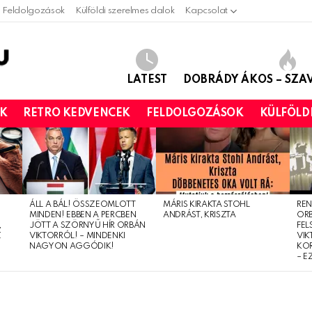
Feldolgozások
Külföldi szerelmes dalok
Kapcsolat
LATEST
DOBRÁDY ÁKOS – SZ
OK
RETRO KEDVENCEK
FELDOLGOZÁSOK
KÜLFÖLD
ÁLL A BÁL! ÖSSZEOMLOTT
MÁRIS KIRAKTA STOHL
REN
MINDEN! EBBEN A PERCBEN
ANDRÁST, KRISZTA
OR
,
JÖTT A SZÖRNYŰ HÍR ORBÁN
FEL
Z
VIKTORRÓL! – MINDENKI
VIK
NAGYON AGGÓDIK!
KO
– E