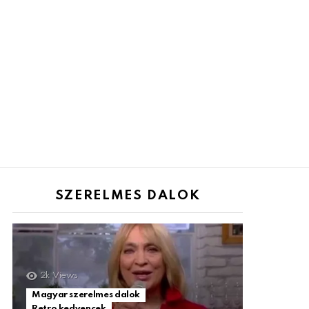
SZERELMES DALOK
2k
Views
Magyar szerelmes dalok
Retro kedvencek