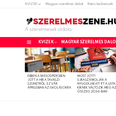
KVIZEK
Magyar szerelmes dalok
Retro kedvencek
A szerelmesek oldala
KVIZEK
MAGYAR SZERELMES DAL
Menu
LATEST
STORIES
EBBEN A MÁSODPERCBEN
MOST JÖTT!
JÖTT A HÍR A TAVASZI
ÚJRASZÁMOLJÁK A
SZÜNETRŐL, EZ VÁR
NYUGDÍJAKAT! ITT A LISTA
ÁPRILISBAN AZ ISKOLÁSOKRA
KIKNEK VÁLTOZIK MEG A
ÖSSZEG 2026-BAN