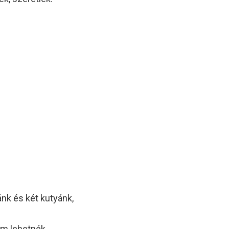
.
nk és két kutyánk,
m lehetnék,