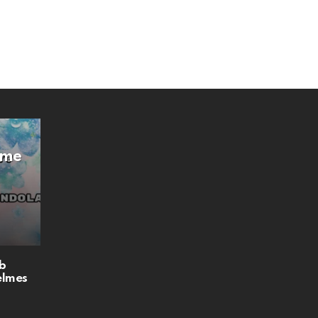
Íme
b
elmes