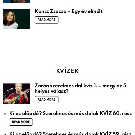
Koncz Zsuzsa – Egy év elmúlt
READ MORE
KVÍZEK
Zorán szerelmes dal kvíz 1. – megy az 5
helyes válasz?
READ MORE
Ki az előadó? Szerelmes és más dalok KVÍZ 60. rész
READ MORE
Ki az előadó? Szerelmes és más dalok KVÍZ 59. rész