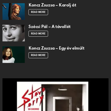
Koncz Zsuzsa – Karolj át
READ MORE
Szécsi Pál – A távollét
READ MORE
Koncz Zsuzsa – Egy év elmúlt
READ MORE