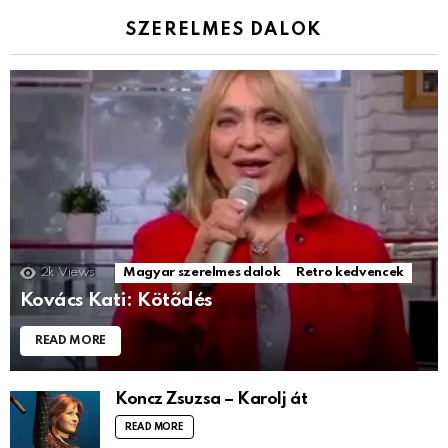
SZERELMES DALOK
2k
Views
Magyar szerelmes dalok
Retro kedvencek
Kovács Kati: Kötődés
READ MORE
Koncz Zsuzsa – Karolj át
READ MORE