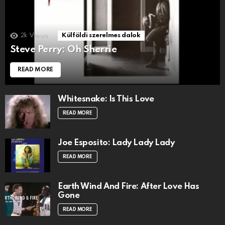
2k
Views
Külföldi szerelmes dalok
Steve Perry: Oh Sherrie
READ MORE
Whitesnake: Is This Love
READ MORE
Joe Esposito: Lady Lady Lady
READ MORE
Earth Wind And Fire: After Love Has
Gone
READ MORE