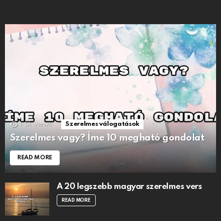
1.5k
Views
Szerelmes válogatások
Szerelmes vagy? Íme 10 megható gondolat
READ MORE
A 20 legszebb magyar szerelmes vers
READ MORE