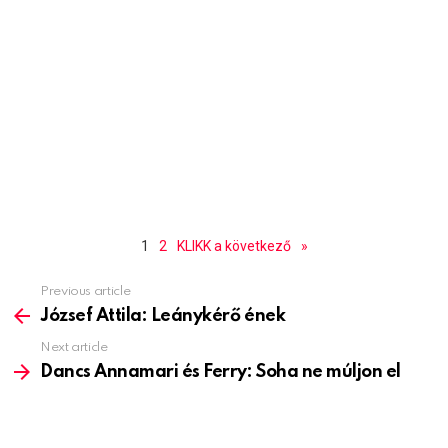
1
2
KLIKK a következő
»
Previous article
See
more
József Attila: Leánykérő ének
Next article
Dancs Annamari és Ferry: Soha ne múljon el