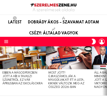
A szerelmesek oldala
LATEST
DOBRÁDY ÁKOS – SZAVAMAT ADTAM
CSÉZY: ÁLTALAD VAGYOK
L
SWITC
SKIN
Menu
LATEST
STORIES
EBBEN A MÁSODPERCBEN
MOST JÖTT!
ÁLL A B
JÖTT A HÍR A TAVASZI
ÚJRASZÁMOLJÁK A
MINDEN! 
SZÜNETRŐL, EZ VÁR
NYUGDÍJAKAT! ITT A LISTA,
JÖTT A 
ÁPRILISBAN AZ ISKOLÁSOKRA
KIKNEK VÁLTOZIK MEG AZ
VIKTORRÓ
ÖSSZEG 2026-BAN
NAGYON