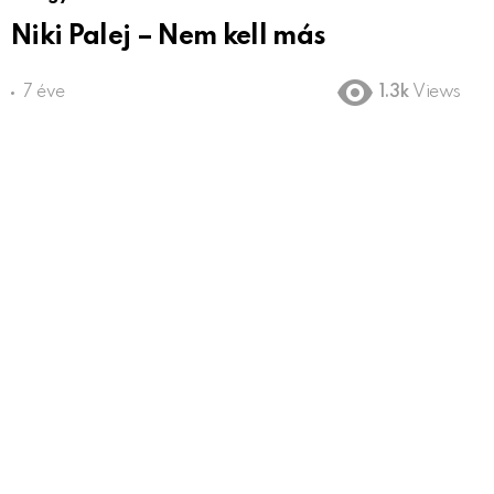
Niki Palej – Nem kell más
7 éve
1.3k
Views