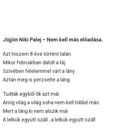
Jöjjön Niki Palej – Nem kell más előadása.
Azt hiszem 8 éve történt talán
Mikor februárban dalolt a táj
Szívében félelemmel várt a lány
Aztán meg is perzselte a láng
Tudták egyből ők azt már
Amíg világ a világ soha nem kell többé más
Mert a láng ki nem alszik már
A lelkük együtt száll…a lelkük együtt száll