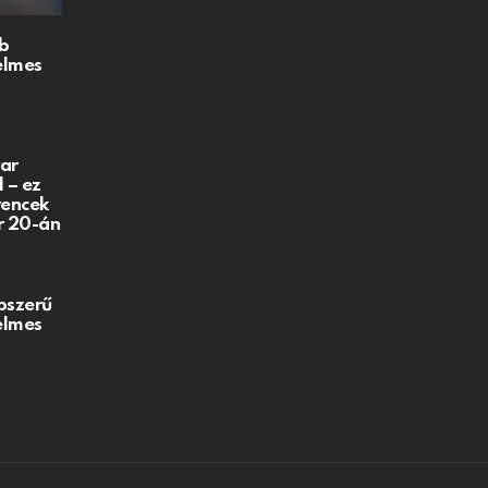
b
elmes
ar
 – ez
vencek
r 20-án
pszerű
elmes