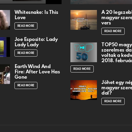
Whitesnake: Is This
A 20 legszeb
Love
magyar szer
vers
READ MORE
READ MORE
Joe Esposito: Lady
Lady Lady
TOP50 magy
szerelmes dal
READ MORE
voltak a ked
2018. februá
Earth Wind And
READ MORE
Fire: After Love Has
Gone
Jöhet egy né
READ MORE
magyar szer
dal?
READ MORE