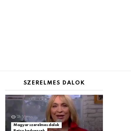
SZERELMES DALOK
2k
Views
Magyar szerelmes dalok
Retro kedvencek