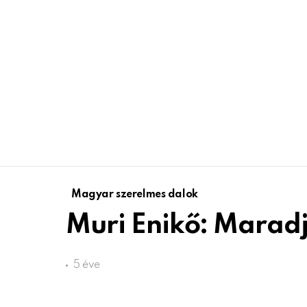
Magyar szerelmes dalok
Muri Enikő: Marad
5 éve