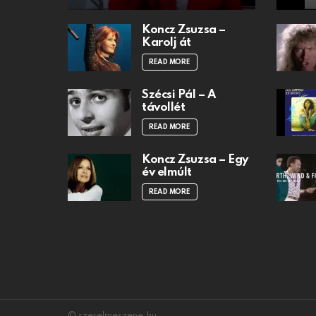
Koncz Zsuzsa –
Karolj át
READ MORE
Szécsi Pál – A
távollét
READ MORE
Koncz Zsuzsa – Egy
év elmúlt
READ MORE
© szerelmeszene.hu