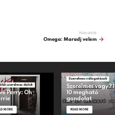
Next article
Omega: Maradj velem
1.5k
Views
Views
Szerelmes válogatások
öldi szerelmes dalok
Szerelmes vagy? 
ve Perry: Oh
10 megható
rrie
gondolat
AD MORE
READ MORE