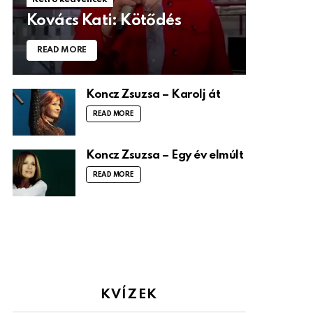
Kovács Kati: Kötődés
READ MORE
Koncz Zsuzsa – Karolj át
READ MORE
Koncz Zsuzsa – Egy év elmúlt
READ MORE
KVÍZEK