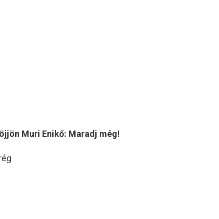
öjjön Muri Enikő: Maradj még!
 rég