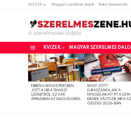
KVIZEK
Magyar szerelmes dalok
Retro kedvencek
A szerelmesek oldala
KVIZEK
MAGYAR SZERELMES DAL
Menu
LATEST
STORIES
EBBEN A MÁSODPERCBEN
MOST JÖTT!
JÖTT A HÍR A TAVASZI
ÚJRASZÁMOLJÁK A
SZÜNETRŐL, EZ VÁR
NYUGDÍJAKAT! ITT A LISTA
ÁPRILISBAN AZ ISKOLÁSOKRA
KIKNEK VÁLTOZIK MEG A
ÖSSZEG 2026-BAN