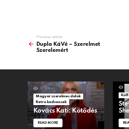
Previous article
See
more
Dupla KáVé – Szerelmet
Szerelemért
2k
2k
Views
Külf
Magyar szerelmes dalok
Retro kedvencek
Ste
Kovács Kati: Kötődés
She
READ MORE
RE