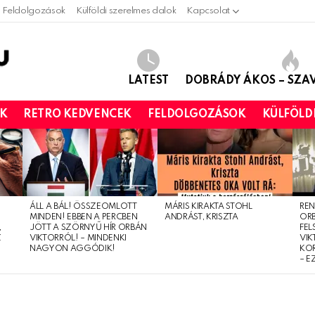
Feldolgozások
Külföldi szerelmes dalok
Kapcsolat
LATEST
DOBRÁDY ÁKOS – SZ
OK
RETRO KEDVENCEK
FELDOLGOZÁSOK
KÜLFÖLD
ÁLL A BÁL! ÖSSZEOMLOTT
MÁRIS KIRAKTA STOHL
REN
MINDEN! EBBEN A PERCBEN
ANDRÁST, KRISZTA
OR
,
JÖTT A SZÖRNYŰ HÍR ORBÁN
FEL
Z
VIKTORRÓL! – MINDENKI
VIK
NAGYON AGGÓDIK!
KO
– E