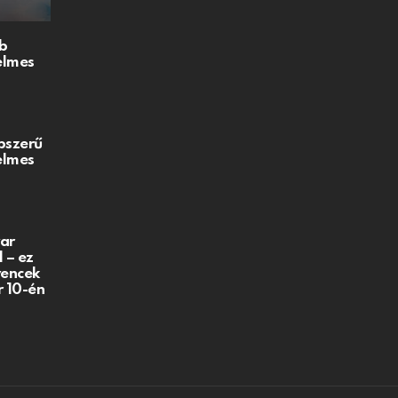
b
elmes
pszerű
elmes
ar
 – ez
vencek
r 10-én