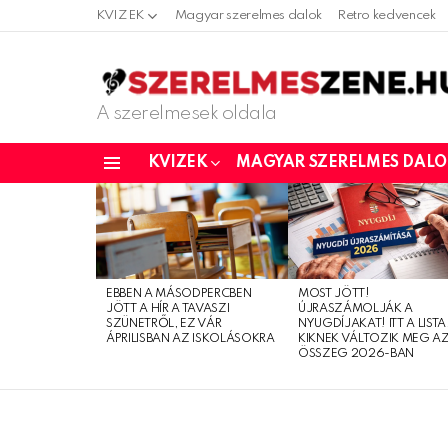
KVIZEK
Magyar szerelmes dalok
Retro kedvencek
A szerelmesek oldala
KVIZEK
MAGYAR SZERELMES DAL
Menu
LATEST
STORIES
EBBEN A MÁSODPERCBEN
MOST JÖTT!
JÖTT A HÍR A TAVASZI
ÚJRASZÁMOLJÁK A
SZÜNETRŐL, EZ VÁR
NYUGDÍJAKAT! ITT A LISTA
ÁPRILISBAN AZ ISKOLÁSOKRA
KIKNEK VÁLTOZIK MEG A
ÖSSZEG 2026-BAN