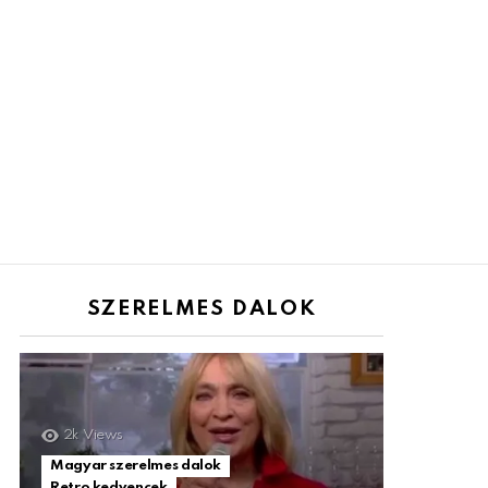
SZERELMES DALOK
2k
Views
Magyar szerelmes dalok
Retro kedvencek