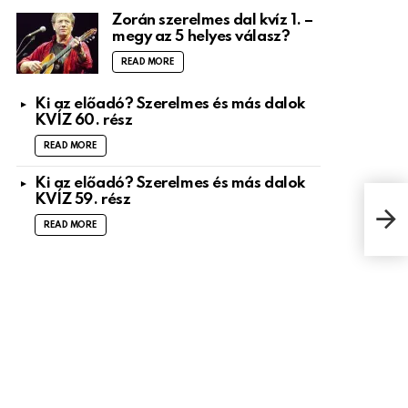
Zorán szerelmes dal kvíz 1. –
megy az 5 helyes válasz?
READ MORE
Ki az előadó? Szerelmes és más dalok
KVÍZ 60. rész
READ MORE
Ki az előadó? Szerelmes és más dalok
KVÍZ 59. rész
Gro
(20
READ MORE