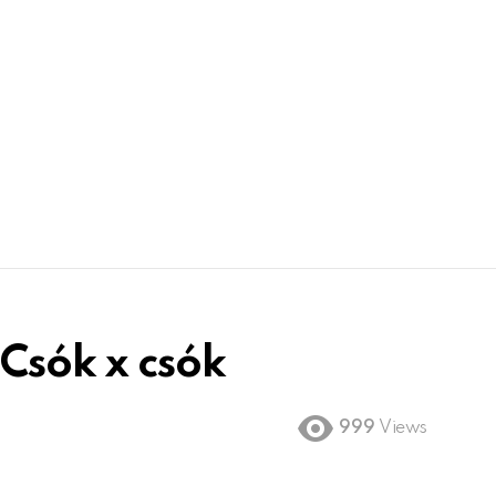
Csók x csók
999
Views