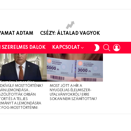
AVAMAT ADTAM
CSÉZY: ÁLTALAD VAGYOK
SEARCH
LOGI
SWITCH
I SZERELMES DALOK
KAPCSOLAT
SKIN
DKÍVÜLI! MOST TÖRTÉNIK!
MOST JÖTT A HÍR A
BÁN LEMONDÁSA…
NYUGDÍJAS ÉLELMISZER-
SZÓLÍTOTTÁK ORBÁN
UTALVÁNYOKRÓL! ERRE
TORT ÉS A TELJES
SOKAN NEM SZÁMÍTOTTAK!
RMÁNYT A LEMONDÁSRA
Z FOG MOST TÖRTÉNNI: