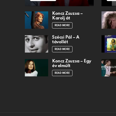
Koncz Zsuzsa –
Karolj át
READ MORE
Szécsi Pál – A
távollét
READ MORE
Koncz Zsuzsa – Egy
év elmúlt
READ MORE