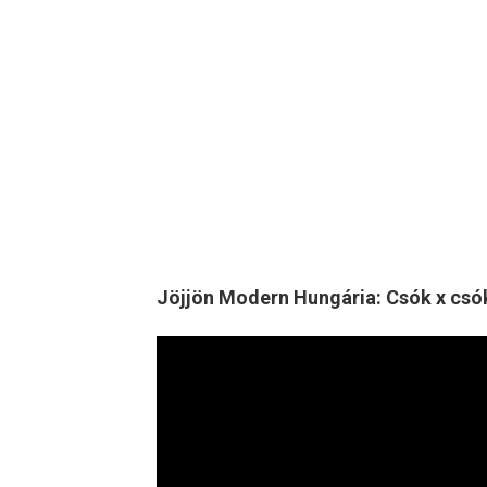
Jöjjön Modern Hungária: Csók x csók