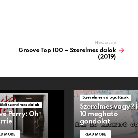
Next article
Groove Top 100 – Szerelmes dalok
(2019)
1.5k
Views
Views
Szerelmes válogatások
öldi szerelmes dalok
Szerelmes vagy? 
ve Perry: Oh
10 megható
rrie
gondolat
AD MORE
READ MORE