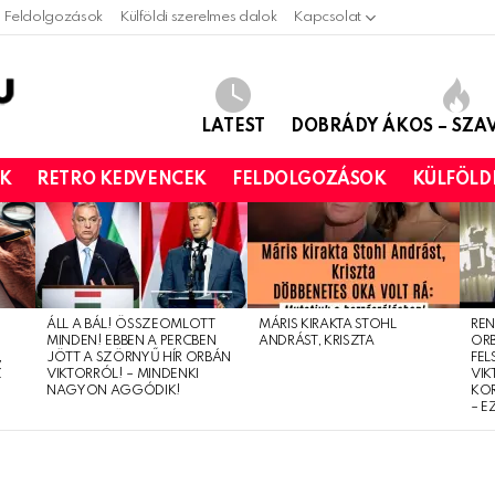
Feldolgozások
Külföldi szerelmes dalok
Kapcsolat
LATEST
DOBRÁDY ÁKOS – SZ
OK
RETRO KEDVENCEK
FELDOLGOZÁSOK
KÜLFÖLD
ÁLL A BÁL! ÖSSZEOMLOTT
MÁRIS KIRAKTA STOHL
REN
MINDEN! EBBEN A PERCBEN
ANDRÁST, KRISZTA
OR
,
JÖTT A SZÖRNYŰ HÍR ORBÁN
FEL
Z
VIKTORRÓL! – MINDENKI
VIK
NAGYON AGGÓDIK!
KO
– E