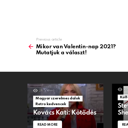
Previous article
See
more
Mikor van Valentin-nap 2021?
Mutatjuk a választ!
2k
2k
Views
Külf
Magyar szerelmes dalok
Retro kedvencek
Ste
Kovács Kati: Kötődés
She
READ MORE
RE