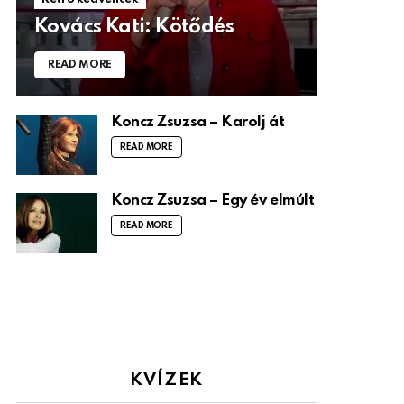
Kovács Kati: Kötődés
READ MORE
Koncz Zsuzsa – Karolj át
READ MORE
Koncz Zsuzsa – Egy év elmúlt
READ MORE
KVÍZEK