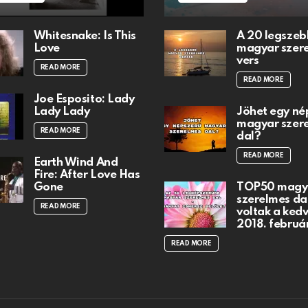
Whitesnake: Is This
A 20 legszeb
Love
magyar szer
vers
READ MORE
READ MORE
Joe Esposito: Lady
Lady Lady
Jöhet egy né
magyar szer
READ MORE
dal?
READ MORE
Earth Wind And
Fire: After Love Has
Gone
TOP50 magy
szerelmes dal
READ MORE
voltak a ked
2018. februá
READ MORE