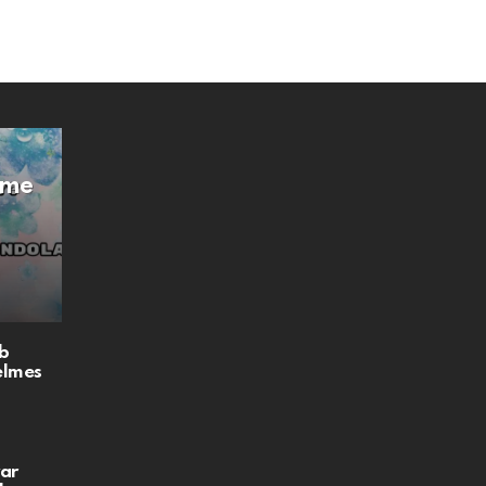
Íme
b
elmes
ar