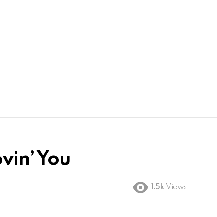
vin’ You
1.5k
Views