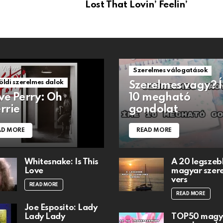
Lost That Lovin’ Feelin’
1.5k
Views
Views
Szerelmes válogatások
öldi szerelmes dalok
Szerelmes vagy? 
ve Perry: Oh
10 megható
rrie
gondolat
AD MORE
READ MORE
Whitesnake: Is This
A 20 legszeb
Love
magyar szer
vers
READ MORE
READ MORE
Joe Esposito: Lady
Lady Lady
TOP50 magy