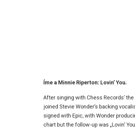
Íme a Minnie Riperton: Lovin’ You.
After singing with Chess Records’ th
joined Stevie Wonder’s backing vocalis
signed with Epic, with Wonder producing 
chart but the follow-up was „Lovin’ You