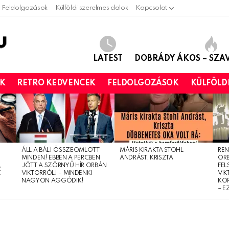
Feldolgozások
Külföldi szerelmes dalok
Kapcsolat
LATEST
DOBRÁDY ÁKOS – SZ
OK
RETRO KEDVENCEK
FELDOLGOZÁSOK
KÜLFÖLD
ÁLL A BÁL! ÖSSZEOMLOTT
MÁRIS KIRAKTA STOHL
REN
MINDEN! EBBEN A PERCBEN
ANDRÁST, KRISZTA
OR
,
JÖTT A SZÖRNYŰ HÍR ORBÁN
FEL
Z
VIKTORRÓL! – MINDENKI
VIK
NAGYON AGGÓDIK!
KO
– E