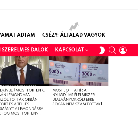
AVAMAT ADTAM
CSÉZY: ÁLTALAD VAGYOK
SEARCH
LOGI
SWITCH
I SZERELMES DALOK
KAPCSOLAT
SKIN
DKÍVÜLI! MOST TÖRTÉNIK!
MOST JÖTT A HÍR A
BÁN LEMONDÁSA…
NYUGDÍJAS ÉLELMISZER-
SZÓLÍTOTTÁK ORBÁN
UTALVÁNYOKRÓL! ERRE
TORT ÉS A TELJES
SOKAN NEM SZÁMÍTOTTAK!
RMÁNYT A LEMONDÁSRA
Z FOG MOST TÖRTÉNNI: