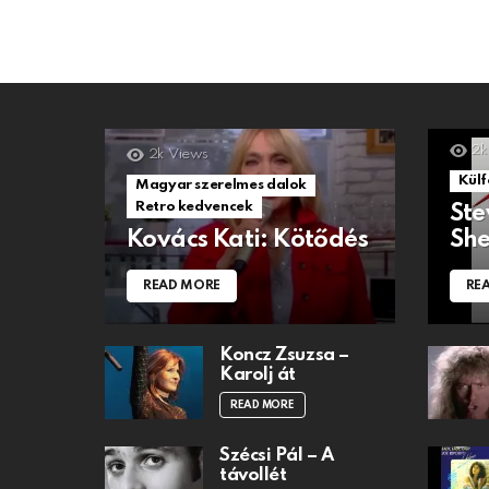
2k
2k
Views
Külf
Magyar szerelmes dalok
Retro kedvencek
Ste
Kovács Kati: Kötődés
She
READ MORE
RE
Koncz Zsuzsa –
Karolj át
READ MORE
Szécsi Pál – A
távollét