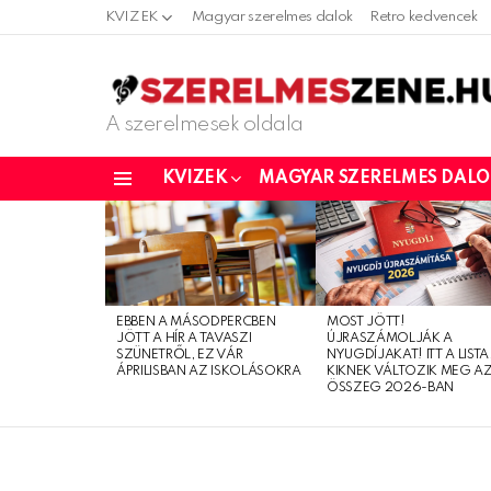
KVIZEK
Magyar szerelmes dalok
Retro kedvencek
A szerelmesek oldala
KVIZEK
MAGYAR SZERELMES DAL
Menu
LATEST
STORIES
EBBEN A MÁSODPERCBEN
MOST JÖTT!
JÖTT A HÍR A TAVASZI
ÚJRASZÁMOLJÁK A
SZÜNETRŐL, EZ VÁR
NYUGDÍJAKAT! ITT A LISTA
ÁPRILISBAN AZ ISKOLÁSOKRA
KIKNEK VÁLTOZIK MEG A
ÖSSZEG 2026-BAN