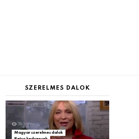
SZERELMES DALOK
2k
Views
Magyar szerelmes dalok
Retro kedvencek