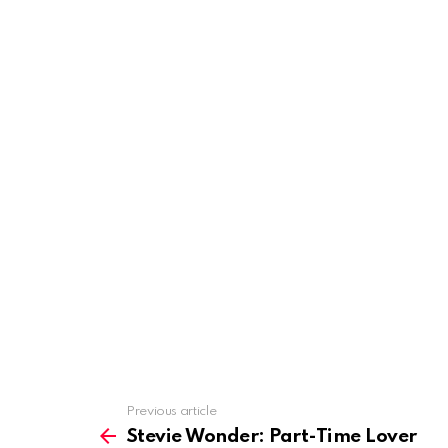
Previous article
See
more
Stevie Wonder: Part-Time Lover