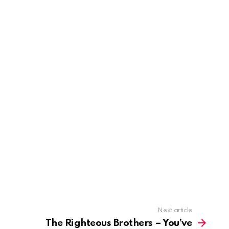
Next article
The Righteous Brothers – You’ve