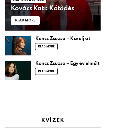
Kovács Kati: Kötődés
READ MORE
Koncz Zsuzsa – Karolj át
READ MORE
Koncz Zsuzsa – Egy év elmúlt
READ MORE
KVÍZEK