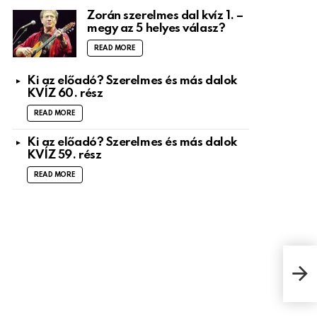
Zorán szerelmes dal kvíz 1. –
megy az 5 helyes válasz?
READ MORE
Ki az előadó? Szerelmes és más dalok
KVÍZ 60. rész
READ MORE
Ki az előadó? Szerelmes és más dalok
KVÍZ 59. rész
READ MORE
The 
That