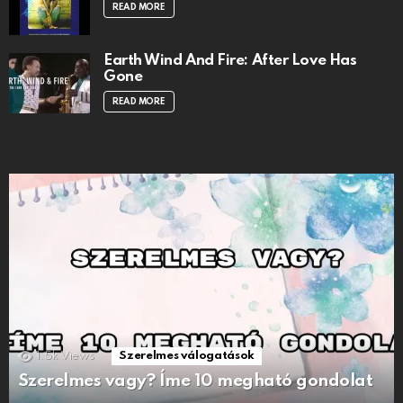
READ MORE
Earth Wind And Fire: After Love Has
Gone
READ MORE
1.5k
Views
Szerelmes válogatások
Szerelmes vagy? Íme 10 megható gondolat