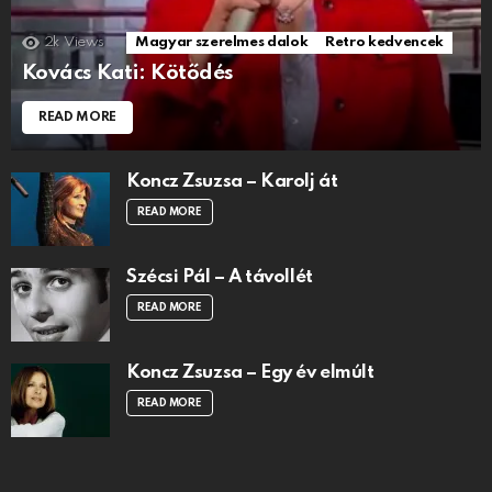
2k
Views
Magyar szerelmes dalok
Retro kedvencek
Kovács Kati: Kötődés
READ MORE
Koncz Zsuzsa – Karolj át
READ MORE
Szécsi Pál – A távollét
READ MORE
Koncz Zsuzsa – Egy év elmúlt
READ MORE