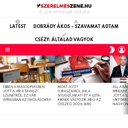
A szerelmesek oldala
LATEST
DOBRÁDY ÁKOS – SZAVAMAT ADTAM
CSÉZY: ÁLTALAD VAGYOK
L
SWITC
SKIN
Menu
LATEST
STORIES
EBBEN A MÁSODPERCBEN
MOST JÖTT!
ÁLL A B
JÖTT A HÍR A TAVASZI
ÚJRASZÁMOLJÁK A
MINDEN! 
SZÜNETRŐL, EZ VÁR
NYUGDÍJAKAT! ITT A LISTA,
JÖTT A 
ÁPRILISBAN AZ ISKOLÁSOKRA
KIKNEK VÁLTOZIK MEG AZ
VIKTORRÓ
ÖSSZEG 2026-BAN
NAGYON