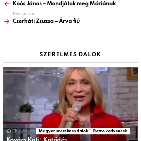
more
Koós János – Mondjátok meg Máriának
Next article
Cserháti Zsuzsa – Árva fiú
SZERELMES DALOK
2k
Views
Magyar szerelmes dalok
Retro kedvencek
Kovács Kati: Kötődés