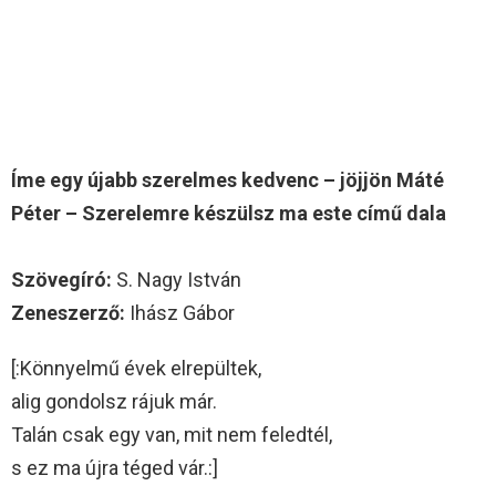
Íme egy újabb szerelmes kedvenc – jöjjön Máté
Péter – Szerelemre készülsz ma este című dala
Szövegíró:
S. Nagy István
Zeneszerző:
Ihász Gábor
[:Könnyelmű évek elrepültek,
alig gondolsz rájuk már.
Talán csak egy van, mit nem feledtél,
s ez ma újra téged vár.:]