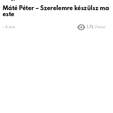
Máté Péter – Szerelemre készülsz ma
este
6 éve
1.7k
Views