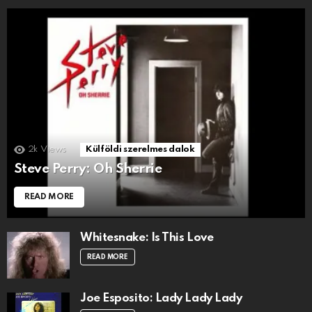
2k
Views
Külföldi szerelmes dalok
Steve Perry: Oh Sherrie
READ MORE
Whitesnake: Is This Love
READ MORE
Joe Esposito: Lady Lady Lady