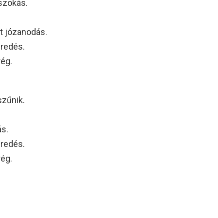
szokás.
t józanodás.
bredés.
rég.
szűnik.
ás.
bredés.
rég.