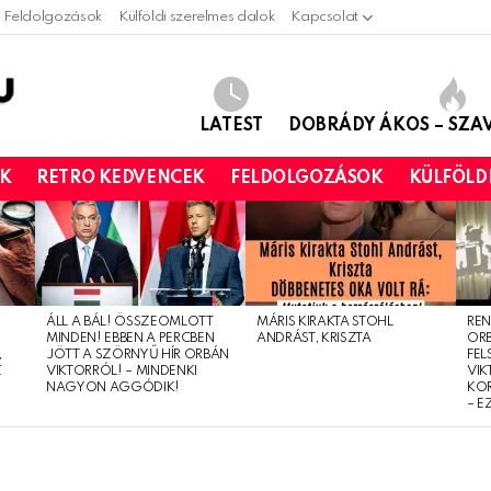
Feldolgozások
Külföldi szerelmes dalok
Kapcsolat
LATEST
DOBRÁDY ÁKOS – SZ
OK
RETRO KEDVENCEK
FELDOLGOZÁSOK
KÜLFÖLD
ÁLL A BÁL! ÖSSZEOMLOTT
MÁRIS KIRAKTA STOHL
REN
MINDEN! EBBEN A PERCBEN
ANDRÁST, KRISZTA
OR
,
JÖTT A SZÖRNYŰ HÍR ORBÁN
FEL
Z
VIKTORRÓL! – MINDENKI
VIK
NAGYON AGGÓDIK!
KO
– E