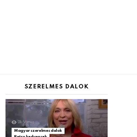
SZERELMES DALOK
2k
Views
Magyar szerelmes dalok
Retro kedvencek