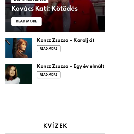
Kovács Kati: Kötődés
READ MORE
Koncz Zsuzsa – Karolj át
READ MORE
Koncz Zsuzsa – Egy év elmúlt
READ MORE
KVÍZEK