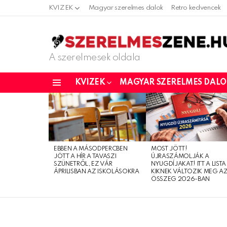
KVIZEK
Magyar szerelmes dalok
Retro kedvencek
A szerelmesek oldala
KVIZEK
MAGYAR SZERELMES DAL
Menu
LATEST
STORIES
EBBEN A MÁSODPERCBEN
MOST JÖTT!
JÖTT A HÍR A TAVASZI
ÚJRASZÁMOLJÁK A
SZÜNETRŐL, EZ VÁR
NYUGDÍJAKAT! ITT A LISTA
ÁPRILISBAN AZ ISKOLÁSOKRA
KIKNEK VÁLTOZIK MEG A
ÖSSZEG 2026-BAN