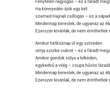
Fénytelen ragyogás – ez a fáradt meg
Ha könnyedén ázik egy két
szemed Hajnali csillogás – ez a sápad
Mindennap kereslek, de ugyanaz az é
Ezerszer kívánlak, de nem érinthetlek 
Amikor hétköznap ül egy szíveden
ontja szürke cukrot – ez a fáradt meg
Amikor gondok súlya a lelkeden,
egykedvű a világ – csupa hűvös lázad
Mindennap kereslek, de ugyanaz az é
Ezerszer kívánlak, de nem érinthetlek 