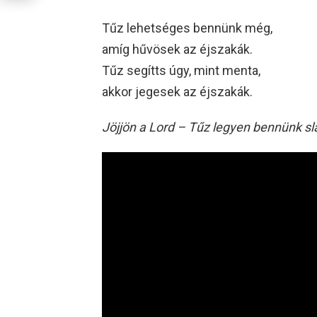
Tűz lehetséges bennünk még,
amíg hűvösek az éjszakák.
Tűz segítts úgy, mint menta,
akkor jegesek az éjszakák.
Jöjjön a Lord – Tűz legyen bennünk s