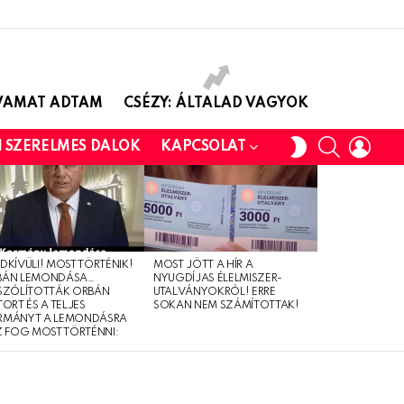
AVAMAT ADTAM
CSÉZY: ÁLTALAD VAGYOK
SEARCH
LOGI
SWITCH
I SZERELMES DALOK
KAPCSOLAT
SKIN
DKÍVÜLI! MOST TÖRTÉNIK!
MOST JÖTT A HÍR A
BÁN LEMONDÁSA…
NYUGDÍJAS ÉLELMISZER-
SZÓLÍTOTTÁK ORBÁN
UTALVÁNYOKRÓL! ERRE
TORT ÉS A TELJES
SOKAN NEM SZÁMÍTOTTAK!
RMÁNYT A LEMONDÁSRA
Z FOG MOST TÖRTÉNNI: