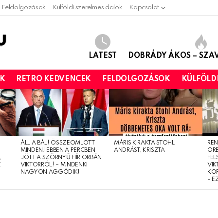
Feldolgozások
Külföldi szerelmes dalok
Kapcsolat
LATEST
DOBRÁDY ÁKOS – SZ
OK
RETRO KEDVENCEK
FELDOLGOZÁSOK
KÜLFÖLD
ÁLL A BÁL! ÖSSZEOMLOTT
MÁRIS KIRAKTA STOHL
REN
MINDEN! EBBEN A PERCBEN
ANDRÁST, KRISZTA
OR
,
JÖTT A SZÖRNYŰ HÍR ORBÁN
FEL
Z
VIKTORRÓL! – MINDENKI
VIK
NAGYON AGGÓDIK!
KO
– E