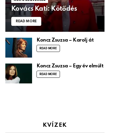
Kovács Kati: Kötődés
READ MORE
Koncz Zsuzsa – Karolj át
READ MORE
Koncz Zsuzsa – Egy év elmúlt
READ MORE
KVÍZEK