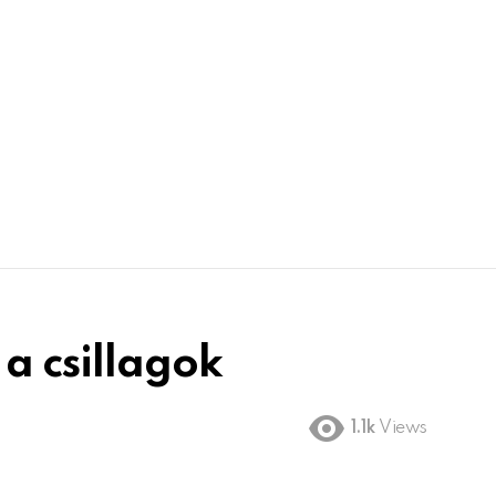
a csillagok
1.1k
Views