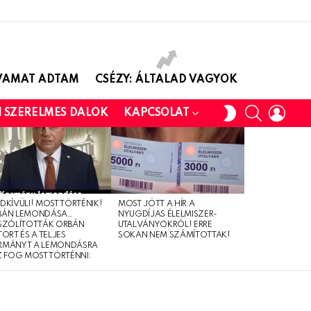
AVAMAT ADTAM
CSÉZY: ÁLTALAD VAGYOK
SEARCH
LOGI
SWITCH
I SZERELMES DALOK
KAPCSOLAT
SKIN
DKÍVÜLI! MOST TÖRTÉNIK!
MOST JÖTT A HÍR A
BÁN LEMONDÁSA…
NYUGDÍJAS ÉLELMISZER-
SZÓLÍTOTTÁK ORBÁN
UTALVÁNYOKRÓL! ERRE
TORT ÉS A TELJES
SOKAN NEM SZÁMÍTOTTAK!
RMÁNYT A LEMONDÁSRA
Z FOG MOST TÖRTÉNNI: