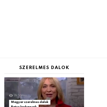
SZERELMES DALOK
2k
Views
Magyar szerelmes dalok
Retro kedvencek