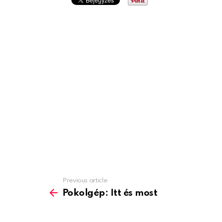
Previous article
See
more
Pokolgép: Itt és most