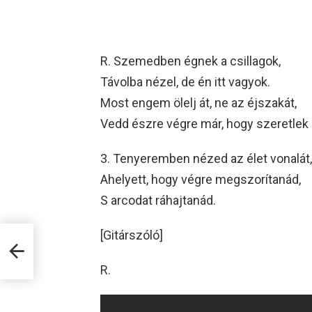
R. Szemedben égnek a csillagok,
Távolba nézel, de én itt vagyok.
Most engem ölelj át, ne az éjszakát,
Vedd észre végre már, hogy szeretlek é
3. Tenyeremben nézed az élet vonalát,
Ahelyett, hogy végre megszorítanád,
S arcodat ráhajtanád.
[Gitárszóló]
R.