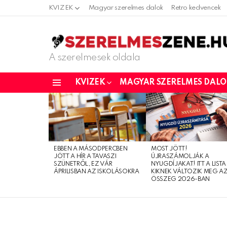
KVIZEK
Magyar szerelmes dalok
Retro kedvencek
A szerelmesek oldala
KVIZEK
MAGYAR SZERELMES DAL
Menu
LATEST
STORIES
EBBEN A MÁSODPERCBEN
MOST JÖTT!
JÖTT A HÍR A TAVASZI
ÚJRASZÁMOLJÁK A
SZÜNETRŐL, EZ VÁR
NYUGDÍJAKAT! ITT A LISTA
ÁPRILISBAN AZ ISKOLÁSOKRA
KIKNEK VÁLTOZIK MEG A
ÖSSZEG 2026-BAN