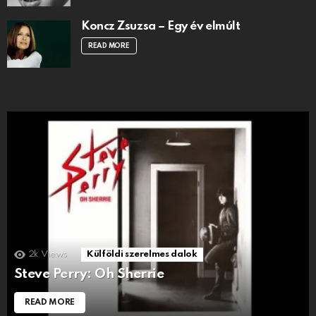
Koncz Zsuzsa – Egy év elmúlt
READ MORE
2k
Views
Külföldi szerelmes dalok
Steve Perry: Oh Sherrie
READ MORE