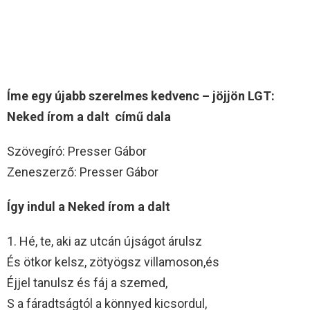
Íme egy újabb szerelmes kedvenc – jöjjön LGT:
Neked írom a dalt című dala
Szövegíró: Presser Gábor
Zeneszerző: Presser Gábor
Így indul a Neked írom a dalt
1. Hé, te, aki az utcán újságot árulsz
És ötkor kelsz, zötyögsz villamoson,és
Éjjel tanulsz és fáj a szemed,
S a fáradtságtól a könnyed kicsordul,