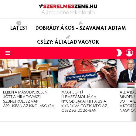
A szerelmesek oldala
LATEST
DOBRÁDY ÁKOS – SZAVAMAT ADTAM
CSÉZY: ÁLTALAD VAGYOK
L
SWITC
SKIN
Menu
LATEST
STORIES
EBBEN A MÁSODPERCBEN
MOST JÖTT!
ÁLL A B
JÖTT A HÍR A TAVASZI
ÚJRASZÁMOLJÁK A
MINDEN! 
SZÜNETRŐL, EZ VÁR
NYUGDÍJAKAT! ITT A LISTA,
JÖTT A 
ÁPRILISBAN AZ ISKOLÁSOKRA
KIKNEK VÁLTOZIK MEG AZ
VIKTORRÓ
ÖSSZEG 2026-BAN
NAGYON