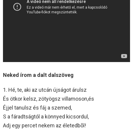
Neked írom a dalt dalszöveg
1. Hé, te, aki az utcán újságot árulsz
És ötkor kelsz, zötyögsz villamoson,és
Éjjel tanulsz és fáj a szemed,
S a fáradtságtól a könnyed kicsordul,
Adj egy percet nekem az életedbõl!