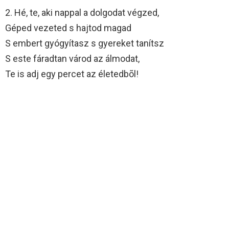
2. Hé, te, aki nappal a dolgodat végzed,
Géped vezeted s hajtod magad
S embert gyógyítasz s gyereket tanítsz
S este fáradtan várod az álmodat,
Te is adj egy percet az életedbõl!