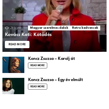
2k
Views
Magyar szerelmes dalok
Retro kedvencek
Kovács Kati: Kötődés
READ MORE
Koncz Zsuzsa – Karolj át
READ MORE
Koncz Zsuzsa – Egy év elmúlt
READ MORE