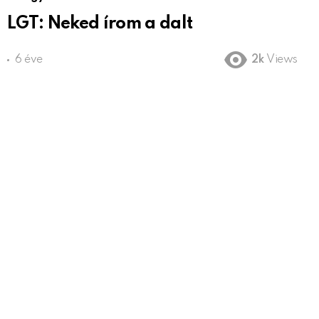
LGT: Neked írom a dalt
6 éve
2k
Views