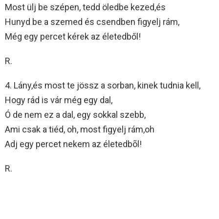
Most ülj be szépen, tedd öledbe kezed,és
Hunyd be a szemed és csendben figyelj rám,
Még egy percet kérek az életedből!
R.
4. Lány,és most te jössz a sorban, kinek tudnia kell,
Hogy rád is vár még egy dal,
Ó de nem ez a dal, egy sokkal szebb,
Ami csak a tiéd, oh, most figyelj rám,oh
Adj egy percet nekem az életedbõl!
R.