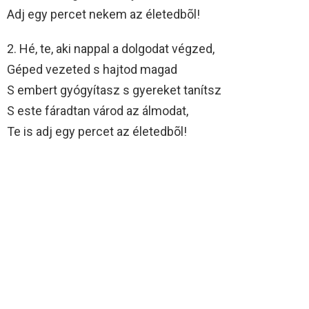
Adj egy percet nekem az életedbõl!
2. Hé, te, aki nappal a dolgodat végzed,
Géped vezeted s hajtod magad
S embert gyógyítasz s gyereket tanítsz
S este fáradtan várod az álmodat,
Te is adj egy percet az életedbõl!