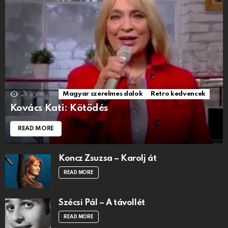
2k
Views
Magyar szerelmes dalok
Retro kedvencek
Kovács Kati: Kötődés
READ MORE
Koncz Zsuzsa – Karolj át
READ MORE
Szécsi Pál – A távollét
READ MORE