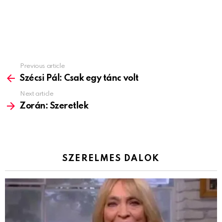
Previous article
See
more
Szécsi Pál: Csak egy tánc volt
Next article
Zorán: Szeretlek
SZERELMES DALOK