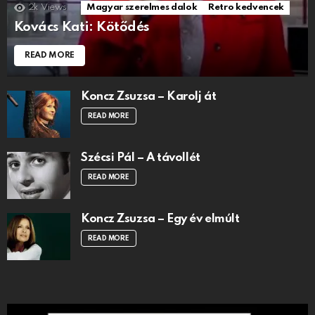
2k
Views
Magyar szerelmes dalok
Retro kedvencek
Kovács Kati: Kötődés
READ MORE
Koncz Zsuzsa – Karolj át
READ MORE
Szécsi Pál – A távollét
READ MORE
Koncz Zsuzsa – Egy év elmúlt
READ MORE