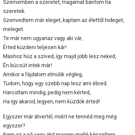
Szememben a szeretet, magamat bántom ha
szeretek.
Szenvedtem már eleget, kaptam az élettől hideget,
meleget.
Te már nem ugyanaz vagy aki vár,
Érted küzdeni teljesen kár!
Máshoz húz a szíved, így majd jobb lesz neked,
Én búcsút intek már!
Amikor a fájdalom elmúlik végleg,
Tudom, hogy egy szebb nap lesz ami ébred.
Harcoltam mindig, pedig nem kérted,
Ha így akarod, legyen, nem küzdök érted!
Egyszer már átvertél, miért ne tennéd meg még
egyszer?
Nem az a nő vagy akit magam mellé képzeltem.