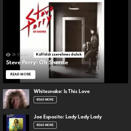
2k
Views
Külföldi szerelmes dalok
Steve Perry: Oh Sherrie
READ MORE
Whitesnake: Is This Love
READ MORE
Joe Esposito: Lady Lady Lady
READ MORE