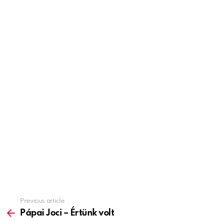
Previous article
See
more
Pápai Joci – Értünk volt