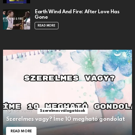
Earth Wind And Fire: After Love Has
Gone
READ MORE
1.5k
Views
Szerelmes válogatások
Szerelmes vagy? Íme 10 megható gondolat
READ MORE