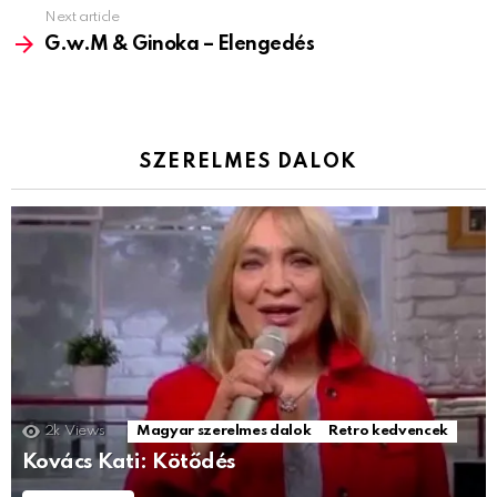
Next article
G.w.M & Ginoka – Elengedés
SZERELMES DALOK
2k
Views
Magyar szerelmes dalok
Retro kedvencek
Kovács Kati: Kötődés