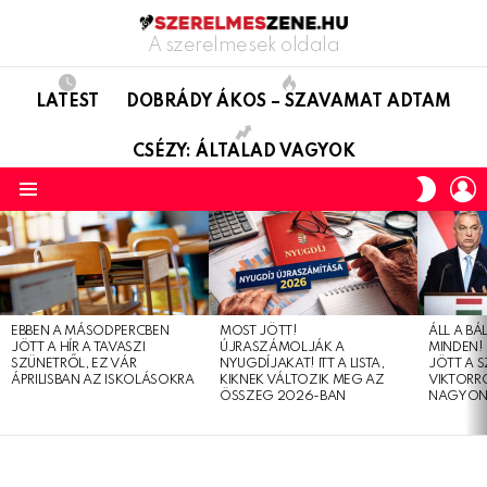
A szerelmesek oldala
LATEST
DOBRÁDY ÁKOS – SZAVAMAT ADTAM
CSÉZY: ÁLTALAD VAGYOK
L
SWITC
SKIN
Menu
LATEST
STORIES
EBBEN A MÁSODPERCBEN
MOST JÖTT!
ÁLL A B
JÖTT A HÍR A TAVASZI
ÚJRASZÁMOLJÁK A
MINDEN! 
SZÜNETRŐL, EZ VÁR
NYUGDÍJAKAT! ITT A LISTA,
JÖTT A 
ÁPRILISBAN AZ ISKOLÁSOKRA
KIKNEK VÁLTOZIK MEG AZ
VIKTORRÓ
ÖSSZEG 2026-BAN
NAGYON