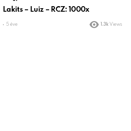
Lakits – Luiz – RCZ: 1000x
5 éve
1.3k
Views