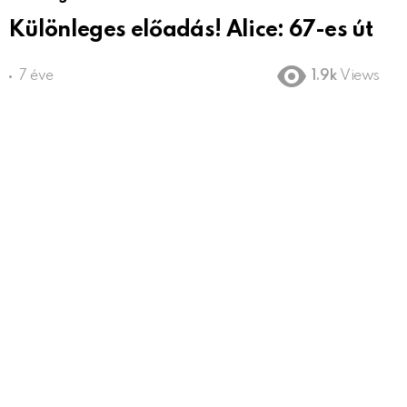
Különleges előadás! Alice: 67-es út
7 éve
1.9k
Views