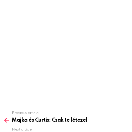
Previous article
See
more
Majka és Curtis: Csak te létezel
Next article