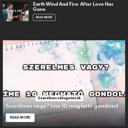
Earth Wind And Fire: After Love Has
Gone
READ MORE
1.5k
Views
Szerelmes válogatások
Szerelmes vagy? Íme 10 megható gondolat
READ MORE