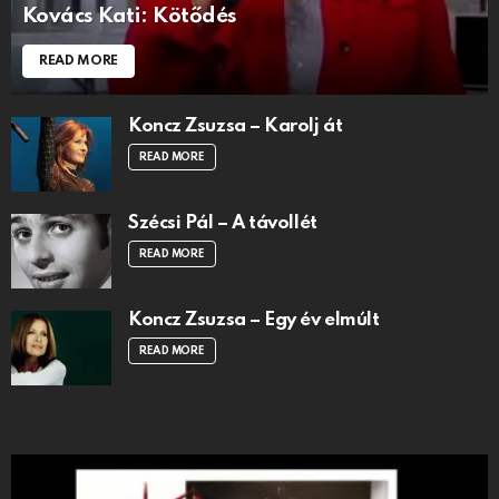
Kovács Kati: Kötődés
READ MORE
Koncz Zsuzsa – Karolj át
READ MORE
Szécsi Pál – A távollét
READ MORE
Koncz Zsuzsa – Egy év elmúlt
READ MORE