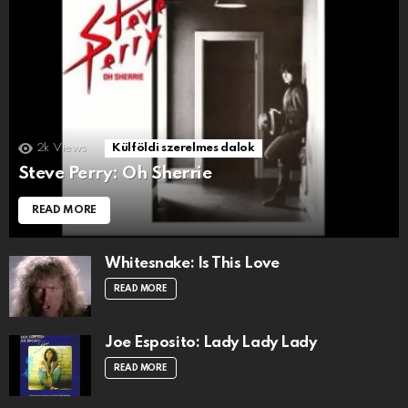
2k
Views
Külföldi szerelmes dalok
Steve Perry: Oh Sherrie
READ MORE
Whitesnake: Is This Love
READ MORE
Joe Esposito: Lady Lady Lady
READ MORE