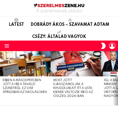
A szerelmesek oldala
LATEST
DOBRÁDY ÁKOS – SZAVAMAT ADTAM
CSÉZY: ÁLTALAD VAGYOK
L
SWITC
SKIN
Menu
LATEST
STORIES
EBBEN A MÁSODPERCBEN
MOST JÖTT!
ÁLL A B
JÖTT A HÍR A TAVASZI
ÚJRASZÁMOLJÁK A
MINDEN! 
SZÜNETRŐL, EZ VÁR
NYUGDÍJAKAT! ITT A LISTA,
JÖTT A 
ÁPRILISBAN AZ ISKOLÁSOKRA
KIKNEK VÁLTOZIK MEG AZ
VIKTORRÓ
ÖSSZEG 2026-BAN
NAGYON