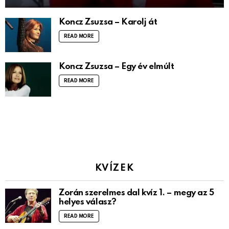
Koncz Zsuzsa – Karolj át
READ MORE
Koncz Zsuzsa – Egy év elmúlt
READ MORE
KVÍZEK
Zorán szerelmes dal kvíz 1. – megy az 5
helyes válasz?
READ MORE