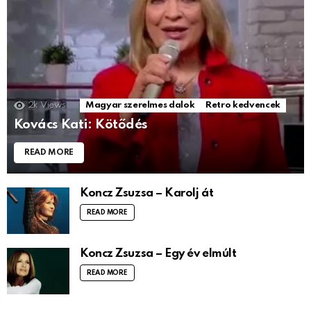
2k
Views
Magyar szerelmes dalok
Retro kedvencek
Kovács Kati: Kötődés
READ MORE
Koncz Zsuzsa – Karolj át
READ MORE
Koncz Zsuzsa – Egy év elmúlt
READ MORE