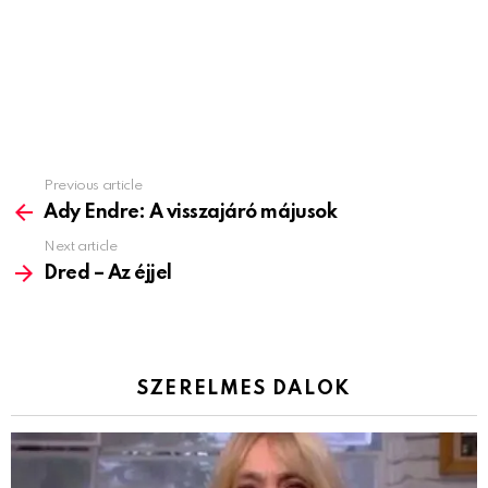
Previous article
See
more
Ady Endre: A visszajáró májusok
Next article
Dred – Az éjjel
SZERELMES DALOK