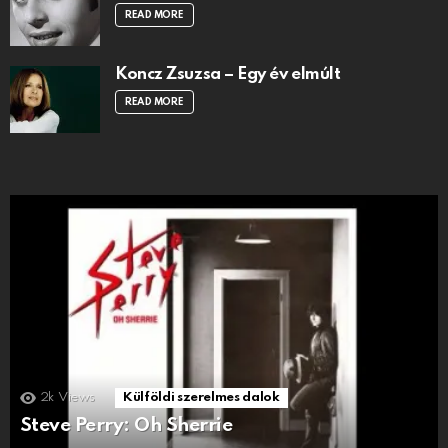
READ MORE
Koncz Zsuzsa – Egy év elmúlt
READ MORE
2k
Views
Külföldi szerelmes dalok
Steve Perry: Oh Sherrie