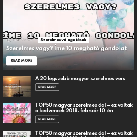
1.5k
Views
Szerelmes válogatások
Szerelmes vagy? Íme 10 megható gondolat
READ MORE
A 20 legszebb magyar szerelmes vers
READ MORE
TOP50 magyar szerelmes dal – ez voltak
a kedvencek 2018. február 10-én
READ MORE
TOP50 magyar szerelmes dal – ez voltak