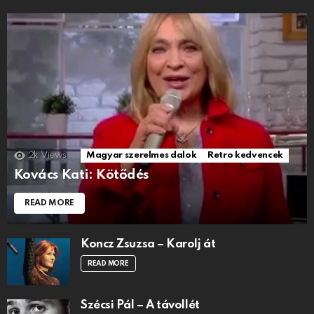
2k
Views
Magyar szerelmes dalok
Retro kedvencek
Kovács Kati: Kötődés
READ MORE
Koncz Zsuzsa – Karolj át
READ MORE
Szécsi Pál – A távollét