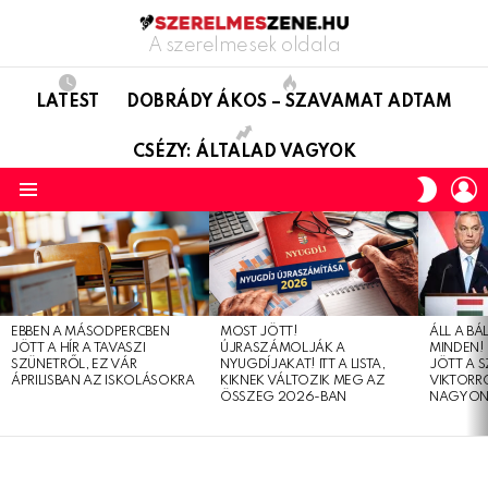
A szerelmesek oldala
LATEST
DOBRÁDY ÁKOS – SZAVAMAT ADTAM
CSÉZY: ÁLTALAD VAGYOK
L
SWITC
SKIN
Menu
LATEST
STORIES
EBBEN A MÁSODPERCBEN
MOST JÖTT!
ÁLL A B
JÖTT A HÍR A TAVASZI
ÚJRASZÁMOLJÁK A
MINDEN! 
SZÜNETRŐL, EZ VÁR
NYUGDÍJAKAT! ITT A LISTA,
JÖTT A 
ÁPRILISBAN AZ ISKOLÁSOKRA
KIKNEK VÁLTOZIK MEG AZ
VIKTORRÓ
ÖSSZEG 2026-BAN
NAGYON