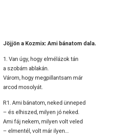
Jöjjön a Kozmix: Ami bánatom dala.
1. Van úgy, hogy elmélázok tán
a szobám ablakán.
Várom, hogy megpillantsam már
arcod mosolyát.
R1. Ami bánatom, neked ünneped
– és elhiszed, milyen jó neked.
Ami fáj nekem, milyen volt veled
– elmentél, volt már ilyen…