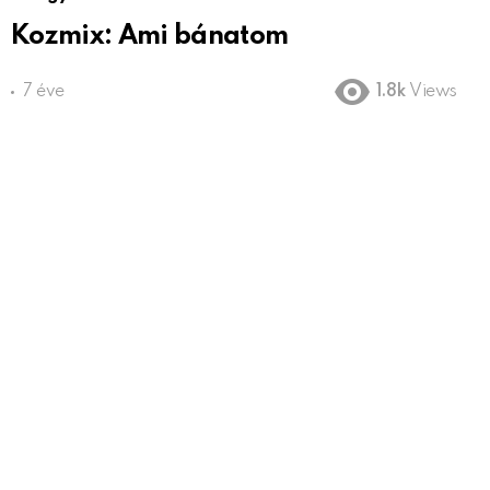
Kozmix: Ami bánatom
7 éve
1.8k
Views