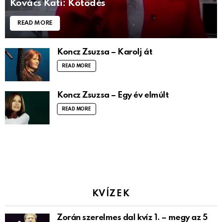
Kovács Kati: Kötődés
READ MORE
Koncz Zsuzsa – Karolj át
READ MORE
Koncz Zsuzsa – Egy év elmúlt
READ MORE
KVÍZEK
Zorán szerelmes dal kvíz 1. – megy az 5