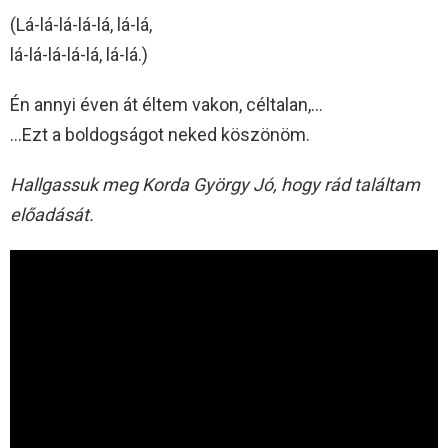
(Lá-lá-lá-lá-lá, lá-lá,
lá-lá-lá-lá-lá, lá-lá.)
Én annyi éven át éltem vakon, céltalan,…
…Ezt a boldogságot neked köszönöm.
Hallgassuk meg Korda György Jó, hogy rád találtam
előadását.