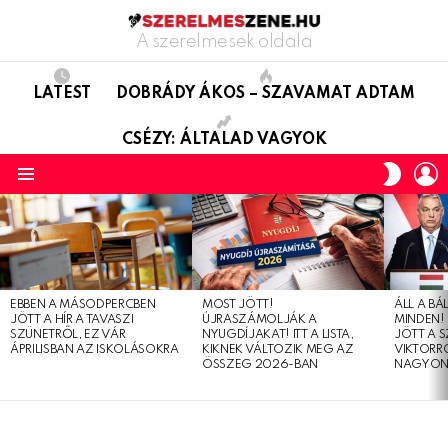
A szerelmesek oldala
LATEST
DOBRÁDY ÁKOS – SZAVAMAT ADTAM
CSÉZY: ÁLTALAD VAGYOK
L
SWITC
SKIN
Menu
LATEST
STORIES
EBBEN A MÁSODPERCBEN
MOST JÖTT!
ÁLL A B
JÖTT A HÍR A TAVASZI
ÚJRASZÁMOLJÁK A
MINDEN! 
SZÜNETRŐL, EZ VÁR
NYUGDÍJAKAT! ITT A LISTA,
JÖTT A 
ÁPRILISBAN AZ ISKOLÁSOKRA
KIKNEK VÁLTOZIK MEG AZ
VIKTORRÓ
ÖSSZEG 2026-BAN
NAGYON