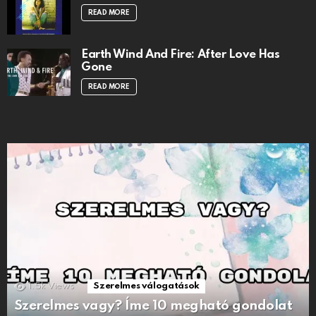
READ MORE
Earth Wind And Fire: After Love Has
Gone
READ MORE
1.5k
Views
Szerelmes válogatások
Szerelmes vagy? Íme 10 megható gondolat