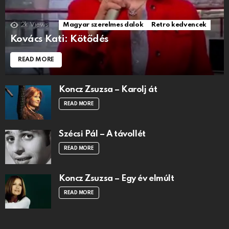
2k
Views
Magyar szerelmes dalok
Retro kedvencek
Kovács Kati: Kötődés
READ MORE
Koncz Zsuzsa – Karolj át
READ MORE
Szécsi Pál – A távollét
READ MORE
Koncz Zsuzsa – Egy év elmúlt
READ MORE