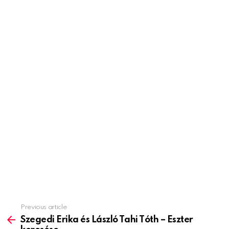
Previous article
See
more
Szegedi Erika és László Tahi Tóth – Eszter