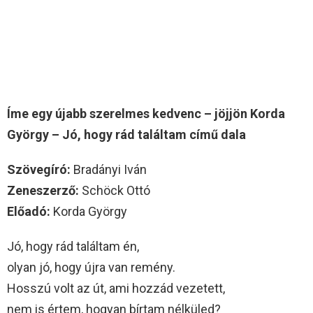
Íme egy újabb szerelmes kedvenc – jöjjön Korda
György – Jó, hogy rád találtam című dala
Szövegíró:
Bradányi Iván
Zeneszerző:
Schöck Ottó
Előadó:
Korda György
Jó, hogy rád találtam én,
olyan jó, hogy újra van remény.
Hosszú volt az út, ami hozzád vezetett,
nem is értem, hogyan bírtam nélküled?