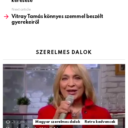
keresése
Next article
Vitray Tamás könnyes szemmel beszélt
gyerekeiről
SZERELMES DALOK
2k
Views
Magyar szerelmes dalok
Retro kedvencek