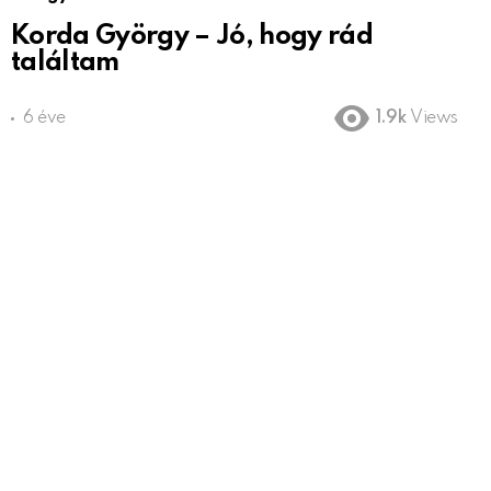
Korda György – Jó, hogy rád
találtam
6 éve
1.9k
Views