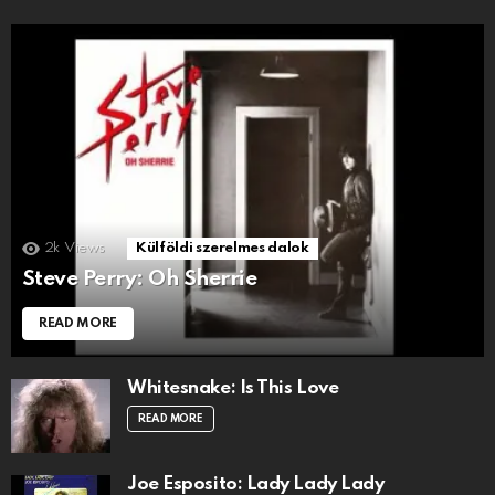
2k
Views
Külföldi szerelmes dalok
Steve Perry: Oh Sherrie
READ MORE
Whitesnake: Is This Love
READ MORE
Joe Esposito: Lady Lady Lady