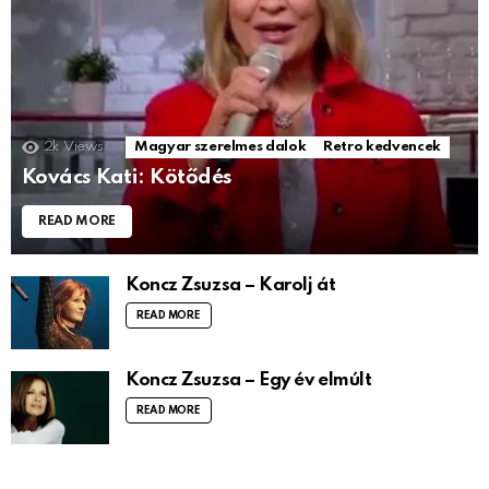
2k
Views
Magyar szerelmes dalok
Retro kedvencek
Kovács Kati: Kötődés
READ MORE
Koncz Zsuzsa – Karolj át
READ MORE
Koncz Zsuzsa – Egy év elmúlt
READ MORE