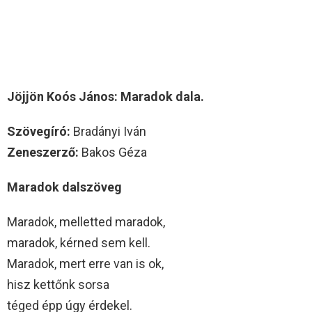
Jöjjön Koós János: Maradok dala.
Szövegíró:
Bradányi Iván
Zeneszerző:
Bakos Géza
Maradok dalszöveg
Maradok, melletted maradok,
maradok, kérned sem kell.
Maradok, mert erre van is ok,
hisz kettőnk sorsa
téged épp úgy érdekel.