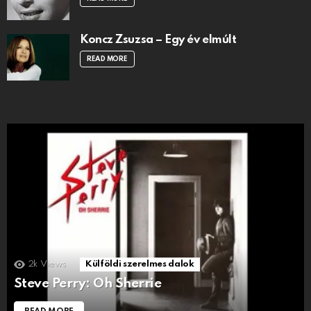
Koncz Zsuzsa – Egy év elmúlt
READ MORE
2k
Views
Külföldi szerelmes dalok
Steve Perry: Oh Sherrie