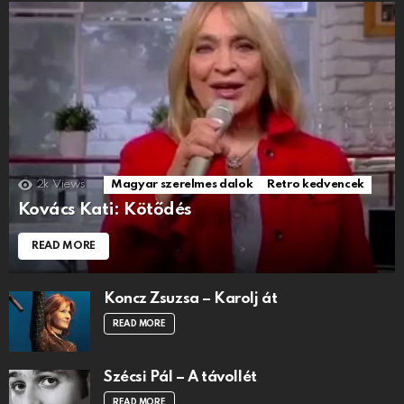
2k
Views
Magyar szerelmes dalok
Retro kedvencek
Kovács Kati: Kötődés
READ MORE
Koncz Zsuzsa – Karolj át
READ MORE
Szécsi Pál – A távollét
READ MORE