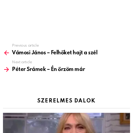
Previous article
See
more
Vámosi János – Felhőket hajt a szél
Next article
Péter Srámek – Én őrzöm már
SZERELMES DALOK