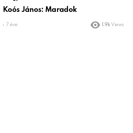
Koós János: Maradok
7 éve
1.9k
Views