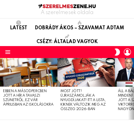
A szerelmesek oldala
LATEST
DOBRÁDY ÁKOS – SZAVAMAT ADTAM
CSÉZY: ÁLTALAD VAGYOK
L
SWITC
SKIN
Menu
LATEST
STORIES
EBBEN A MÁSODPERCBEN
MOST JÖTT!
ÁLL A B
JÖTT A HÍR A TAVASZI
ÚJRASZÁMOLJÁK A
MINDEN! 
SZÜNETRŐL, EZ VÁR
NYUGDÍJAKAT! ITT A LISTA,
JÖTT A 
ÁPRILISBAN AZ ISKOLÁSOKRA
KIKNEK VÁLTOZIK MEG AZ
VIKTORRÓ
ÖSSZEG 2026-BAN
NAGYON