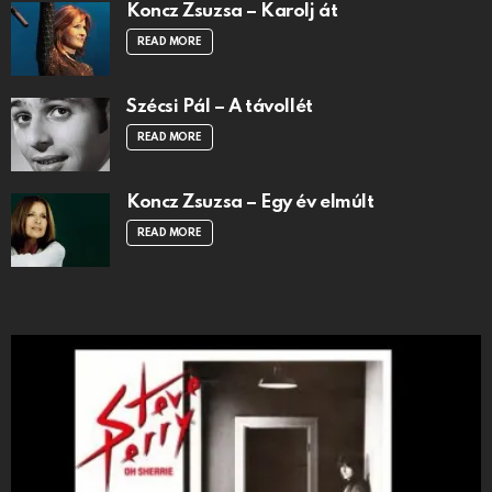
Koncz Zsuzsa – Karolj át
READ MORE
Szécsi Pál – A távollét
READ MORE
Koncz Zsuzsa – Egy év elmúlt
READ MORE