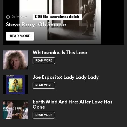
2k
Views
Külföldi szerelmes dalok
Steve Perry: Oh Sherrie
READ MORE
Whitesnake: Is This Love
READ MORE
Joe Esposito: Lady Lady Lady
READ MORE
Earth Wind And Fire: After Love Has
Gone
READ MORE