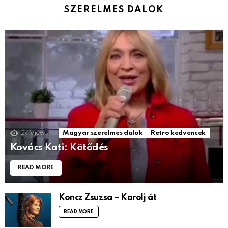
SZERELMES DALOK
2k
Views
Magyar szerelmes dalok
Retro kedvencek
Kovács Kati: Kötődés
READ MORE
Koncz Zsuzsa – Karolj át
READ MORE