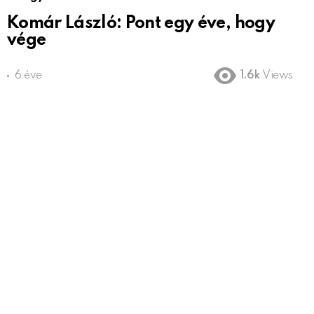
Komár László: Pont egy éve, hogy
vége
6 éve
1.6k
Views