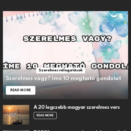
1.5k
Views
Szerelmes válogatások
Szerelmes vagy? Íme 10 megható gondolat
READ MORE
A 20 legszebb magyar szerelmes vers
READ MORE