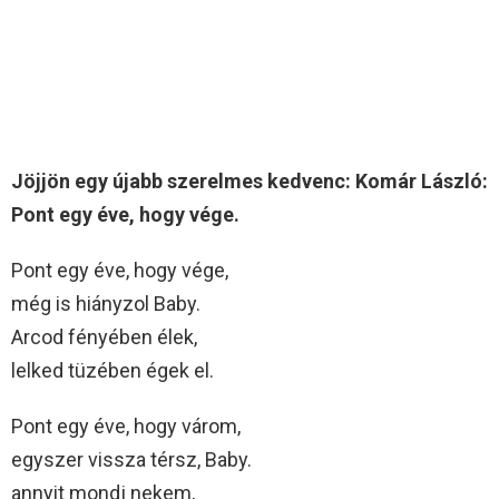
Jöjjön egy újabb szerelmes kedvenc: Komár László:
Pont egy éve, hogy vége.
Pont egy éve, hogy vége,
még is hiányzol Baby.
Arcod fényében élek,
lelked tüzében égek el.
Pont egy éve, hogy várom,
egyszer vissza térsz, Baby.
annyit mondj nekem,