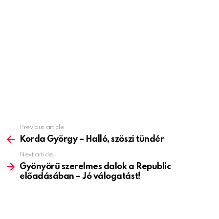
Previous article
See
more
Korda György – Halló, szöszi tündér
Next article
Gyönyörű szerelmes dalok a Republic
előadásában – Jó válogatást!