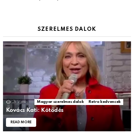
SZERELMES DALOK
2k
Views
Magyar szerelmes dalok
Retro kedvencek
Kovács Kati: Kötődés
READ MORE