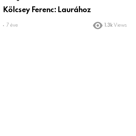
Kölcsey Ferenc: Laurához
7 éve
1.3k
Views