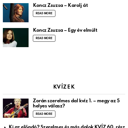
Koncz Zsuzsa – Karolj át
READ MORE
Koncz Zsuzsa – Egy év elmúlt
READ MORE
KVÍZEK
Zorán szerelmes dal kvíz 1. – megy az 5
helyes válasz?
READ MORE
Ki az előadó? Szerelmes és más dalok KVÍZ 60. rész