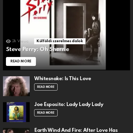
2k
Views
Külföldi szerelmes dalok
Steve Perry: Oh Sherrie
READ MORE
Whitesnake: Is This Love
READ MORE
Joe Esposito: Lady Lady Lady
READ MORE
Earth Wind And Fire: After Love Has