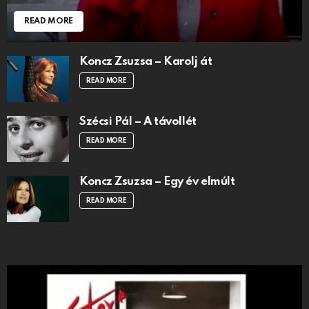
READ MORE
Koncz Zsuzsa – Karolj át
READ MORE
Szécsi Pál – A távollét
READ MORE
Koncz Zsuzsa – Egy év elmúlt
READ MORE