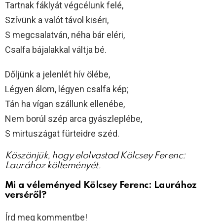
Tartnak fáklyát végcélunk felé,
Szívünk a valót távol kiséri,
S megcsalatván, néha bár eléri,
Csalfa bájalakkal váltja bé.
Dőljünk a jelenlét hív ölébe,
Légyen álom, légyen csalfa kép;
Tán ha vígan szállunk ellenébe,
Nem borúl szép arca gyászleplébe,
S mirtuszágat fürteidre széd.
Köszönjük, hogy elolvastad Kölcsey Ferenc:
Laurához költeményét.
Mi a véleményed Kölcsey Ferenc: Laurához
verséről?
Írd meg kommentbe!