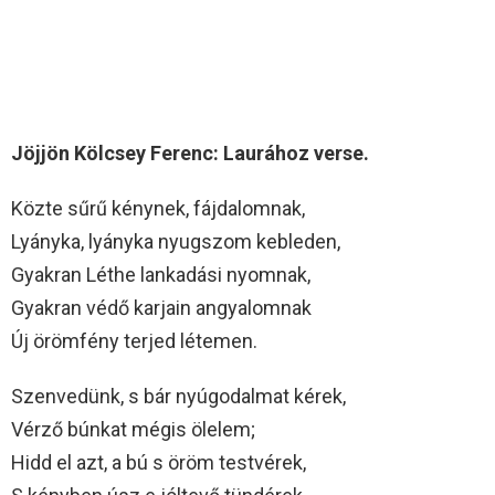
Jöjjön Kölcsey Ferenc: Laurához verse.
Közte sűrű kénynek, fájdalomnak,
Lyányka, lyányka nyugszom kebleden,
Gyakran Léthe lankadási nyomnak,
Gyakran védő karjain angyalomnak
Új örömfény terjed létemen.
Szenvedünk, s bár nyúgodalmat kérek,
Vérző búnkat mégis ölelem;
Hidd el azt, a bú s öröm testvérek,