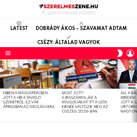
A szerelmesek oldala
LATEST
DOBRÁDY ÁKOS – SZAVAMAT ADTAM
CSÉZY: ÁLTALAD VAGYOK
L
SWITC
SKIN
Menu
LATEST
STORIES
EBBEN A MÁSODPERCBEN
MOST JÖTT!
ÁLL A B
JÖTT A HÍR A TAVASZI
ÚJRASZÁMOLJÁK A
MINDEN! 
SZÜNETRŐL, EZ VÁR
NYUGDÍJAKAT! ITT A LISTA,
JÖTT A 
ÁPRILISBAN AZ ISKOLÁSOKRA
KIKNEK VÁLTOZIK MEG AZ
VIKTORRÓ
ÖSSZEG 2026-BAN
NAGYON