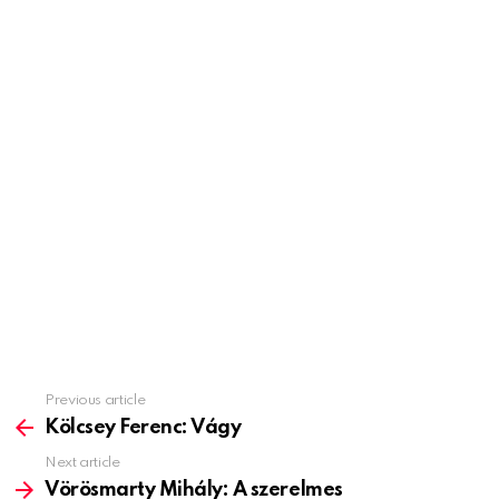
Previous article
See
more
Kölcsey Ferenc: Vágy
Next article
Vörösmarty Mihály: A szerelmes