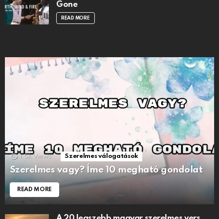
Gone
READ MORE
1.5k
Views
Szerelmes válogatások
Szerelmes vagy? Íme 10 megható gondolat
READ MORE
A 20 legszebb magyar szerelmes vers