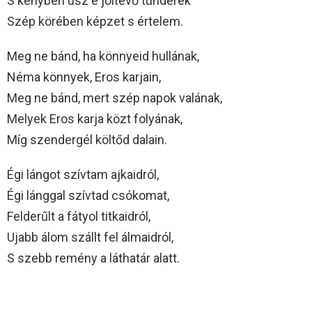
S kényben úsz e jóltevő tündérek
Szép körében képzet s értelem.
Meg ne bánd, ha könnyeid hullának,
Néma könnyek, Eros karjain,
Meg ne bánd, mert szép napok valának,
Melyek Eros karja közt folyának,
Míg szendergél költőd dalain.
Égi lángot szívtam ajkaidról,
Égi lánggal szívtad csókomat,
Felderűlt a fátyol titkaidról,
Ujabb álom szállt fel álmaidról,
S szebb remény a láthatár alatt.