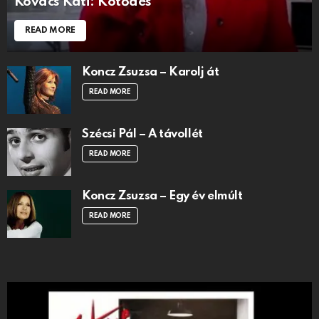
Kovács Kati: Kötődés
READ MORE
Koncz Zsuzsa – Karolj át
READ MORE
Szécsi Pál – A távollét
READ MORE
Koncz Zsuzsa – Egy év elmúlt
READ MORE