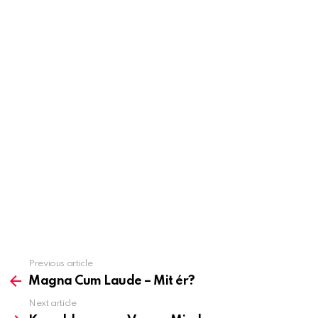
Previous article
See
more
Magna Cum Laude – Mit ér?
Next article