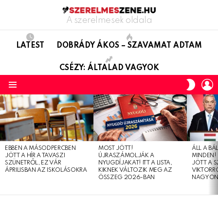
A szerelmesek oldala
LATEST
DOBRÁDY ÁKOS – SZAVAMAT ADTAM
CSÉZY: ÁLTALAD VAGYOK
L
SWITC
SKIN
Menu
LATEST
STORIES
EBBEN A MÁSODPERCBEN
MOST JÖTT!
ÁLL A B
JÖTT A HÍR A TAVASZI
ÚJRASZÁMOLJÁK A
MINDEN! 
SZÜNETRŐL, EZ VÁR
NYUGDÍJAKAT! ITT A LISTA,
JÖTT A 
ÁPRILISBAN AZ ISKOLÁSOKRA
KIKNEK VÁLTOZIK MEG AZ
VIKTORRÓ
ÖSSZEG 2026-BAN
NAGYON