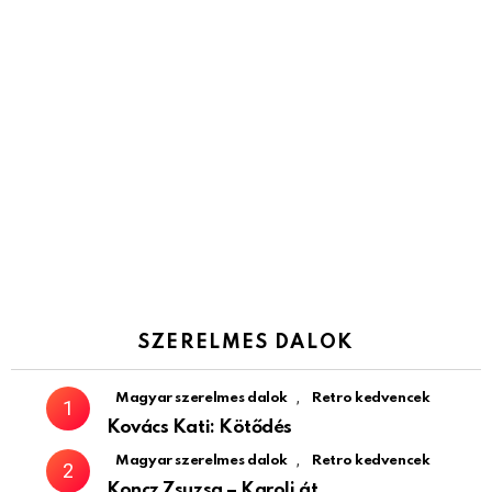
SZERELMES DALOK
,
Magyar szerelmes dalok
Retro kedvencek
Kovács Kati: Kötődés
,
Magyar szerelmes dalok
Retro kedvencek
Koncz Zsuzsa – Karolj át