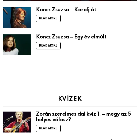
Koncz Zsuzsa – Karolj át
READ MORE
Koncz Zsuzsa – Egy év elmúlt
READ MORE
KVÍZEK
Zorán szerelmes dal kvíz 1. – megy az 5
helyes válasz?
READ MORE