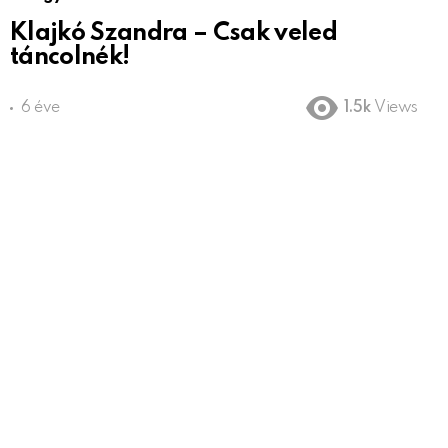
Klajkó Szandra – Csak veled
táncolnék!
6 éve
1.5k
Views