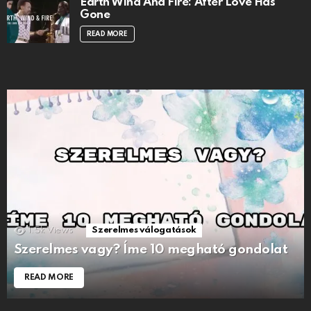
Earth Wind And Fire: After Love Has
Gone
READ MORE
1.5k
Views
Szerelmes válogatások
Szerelmes vagy? Íme 10 megható gondolat
READ MORE