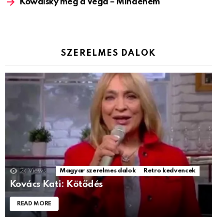
Kowalsky meg a Vega – Mindenem
SZERELMES DALOK
2k
Views
Magyar szerelmes dalok
Retro kedvencek
Kovács Kati: Kötődés
READ MORE