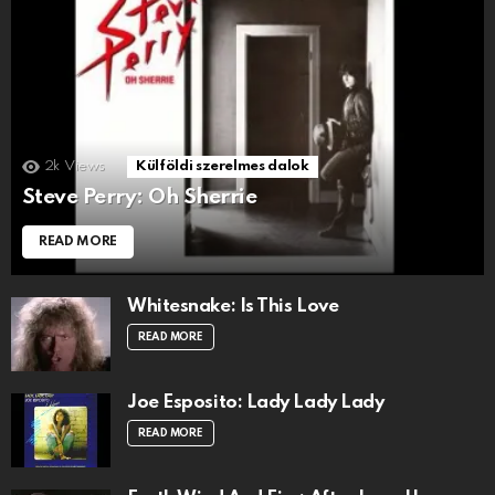
2k
Views
Külföldi szerelmes dalok
Steve Perry: Oh Sherrie
READ MORE
Whitesnake: Is This Love
READ MORE
Joe Esposito: Lady Lady Lady
READ MORE