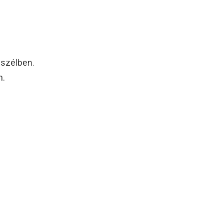
 szélben.
n.