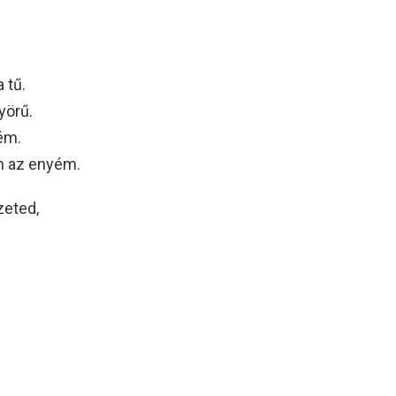
 tű.
yörű.
ém.
n az enyém.
zeted,