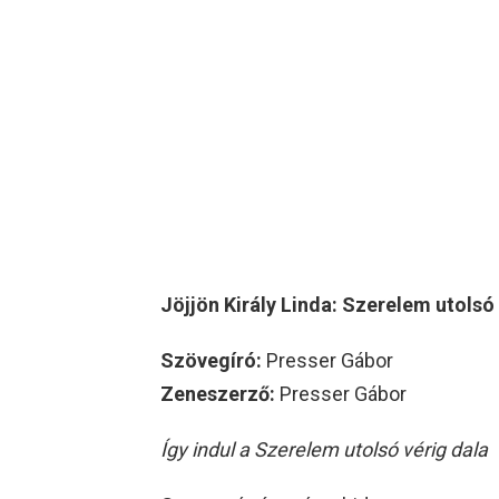
Jöjjön Király Linda: Szerelem utolsó 
Szövegíró:
Presser Gábor
Zeneszerző:
Presser Gábor
Így indul a Szerelem utolsó vérig dala