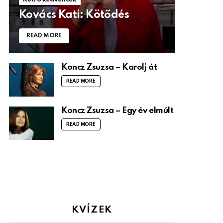
Kovács Kati: Kötődés
READ MORE
Koncz Zsuzsa – Karolj át
READ MORE
Koncz Zsuzsa – Egy év elmúlt
READ MORE
KVÍZEK