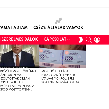
AVAMAT ADTAM
CSÉZY: ÁLTALAD VAGYOK
SEARCH
LOGI
SWITCH
I SZERELMES DALOK
KAPCSOLAT
SKIN
DKÍVÜLI! MOST TÖRTÉNIK!
MOST JÖTT A HÍR A
BÁN LEMONDÁSA…
NYUGDÍJAS ÉLELMISZER-
SZÓLÍTOTTÁK ORBÁN
UTALVÁNYOKRÓL! ERRE
TORT ÉS A TELJES
SOKAN NEM SZÁMÍTOTTAK!
RMÁNYT A LEMONDÁSRA
Z FOG MOST TÖRTÉNNI: