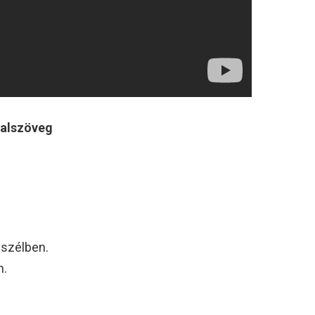
dalszöveg
 szélben.
n.