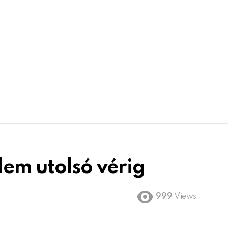
lem utolsó vérig
999
Views