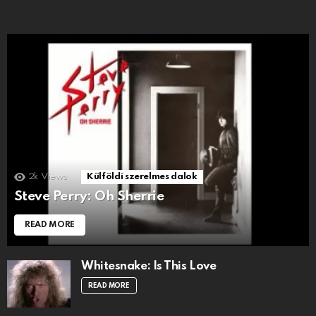
2k
Views
Külföldi szerelmes dalok
Steve Perry: Oh Sherrie
READ MORE
Whitesnake: Is This Love
READ MORE