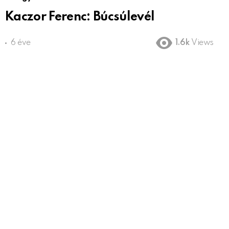
Kaczor Ferenc: Búcsúlevél
6 éve
1.6k
Views