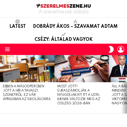
A szerelmesek oldala
LATEST
DOBRÁDY ÁKOS – SZAVAMAT ADTAM
CSÉZY: ÁLTALAD VAGYOK
L
SWITC
SKIN
Menu
LATEST
STORIES
EBBEN A MÁSODPERCBEN
MOST JÖTT!
ÁLL A B
JÖTT A HÍR A TAVASZI
ÚJRASZÁMOLJÁK A
MINDEN! 
SZÜNETRŐL, EZ VÁR
NYUGDÍJAKAT! ITT A LISTA,
JÖTT A 
ÁPRILISBAN AZ ISKOLÁSOKRA
KIKNEK VÁLTOZIK MEG AZ
VIKTORRÓ
ÖSSZEG 2026-BAN
NAGYON