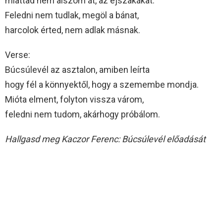
miattad nem alszom át, az éjszakákat.
Feledni nem tudlak, megöl a bánat,
harcolok érted, nem adlak másnak.
Verse:
Búcsúlevél az asztalon, amiben leírta
hogy fél a könnyektől, hogy a szemembe mondja.
Mióta elment, folyton vissza várom,
feledni nem tudom, akárhogy próbálom.
Hallgasd meg Kaczor Ferenc: Búcsúlevél előadását