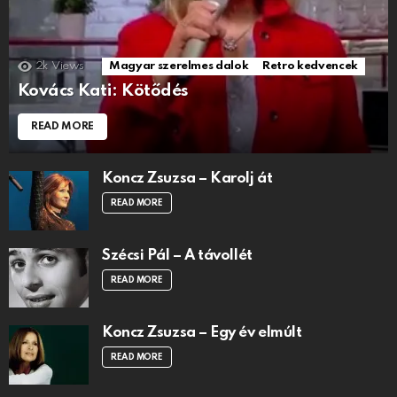
2k
Views
Magyar szerelmes dalok
Retro kedvencek
Kovács Kati: Kötődés
READ MORE
Koncz Zsuzsa – Karolj át
READ MORE
Szécsi Pál – A távollét
READ MORE
Koncz Zsuzsa – Egy év elmúlt
READ MORE