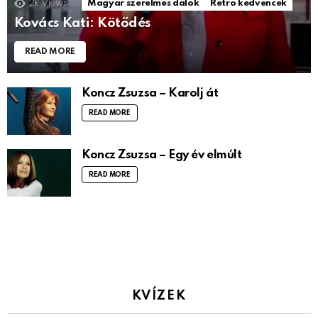
2k
Views
Magyar szerelmes dalok
Retro kedvencek
Kovács Kati: Kötődés
READ MORE
Koncz Zsuzsa – Karolj át
READ MORE
Koncz Zsuzsa – Egy év elmúlt
READ MORE
KVÍZEK