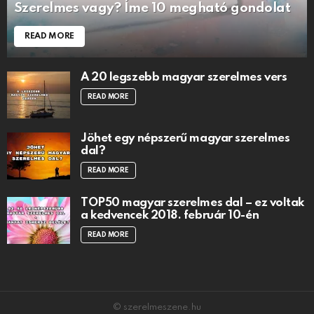
Szerelmes vagy? Íme 10 megható gondolat
READ MORE
A 20 legszebb magyar szerelmes vers
READ MORE
Jöhet egy népszerű magyar szerelmes
dal?
READ MORE
TOP50 magyar szerelmes dal – ez voltak
a kedvencek 2018. február 10-én
READ MORE
© szerelmeszene.hu