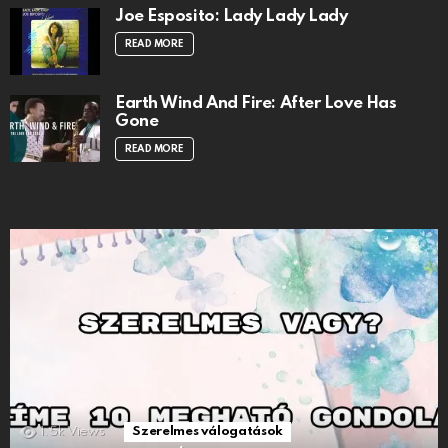
Joe Esposito: Lady Lady Lady
READ MORE
Earth Wind And Fire: After Love Has
Gone
READ MORE
1.5k
Views
Szerelmes válogatások