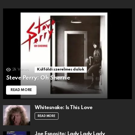
2k
Views
Külföldi szerelmes dalok
Steve Perry: Oh Sherrie
READ MORE
Whitesnake: Is This Love
READ MORE
Joe Esposito: Lady Lady Lady