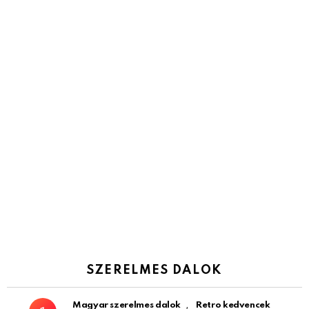
SZERELMES DALOK
,
Magyar szerelmes dalok
Retro kedvencek