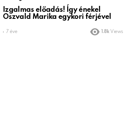
Izgalmas előadás! Így énekel
Oszvald Marika egykori férjével
7 éve
1.8k
Views