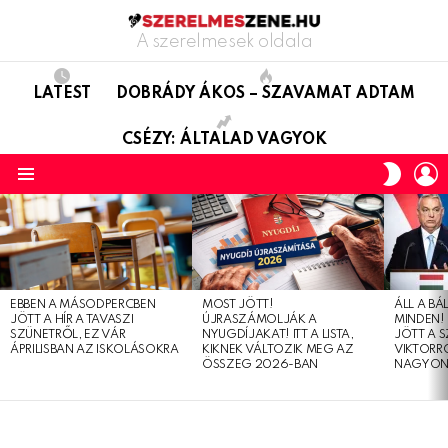
A szerelmesek oldala
LATEST
DOBRÁDY ÁKOS – SZAVAMAT ADTAM
CSÉZY: ÁLTALAD VAGYOK
L
SWITC
SKIN
Menu
LATEST
STORIES
EBBEN A MÁSODPERCBEN
MOST JÖTT!
ÁLL A B
JÖTT A HÍR A TAVASZI
ÚJRASZÁMOLJÁK A
MINDEN! 
SZÜNETRŐL, EZ VÁR
NYUGDÍJAKAT! ITT A LISTA,
JÖTT A 
ÁPRILISBAN AZ ISKOLÁSOKRA
KIKNEK VÁLTOZIK MEG AZ
VIKTORRÓ
ÖSSZEG 2026-BAN
NAGYON