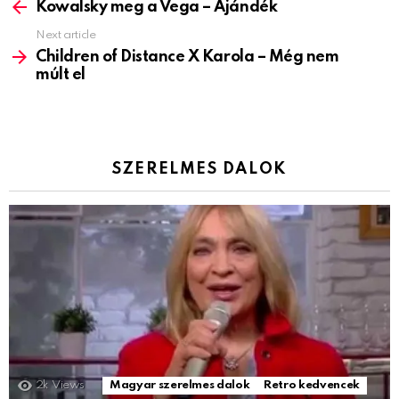
more
Kowalsky meg a Vega – Ajándék
Next article
Children of Distance X Karola – Még nem
múlt el
SZERELMES DALOK
2k
Views
Magyar szerelmes dalok
Retro kedvencek