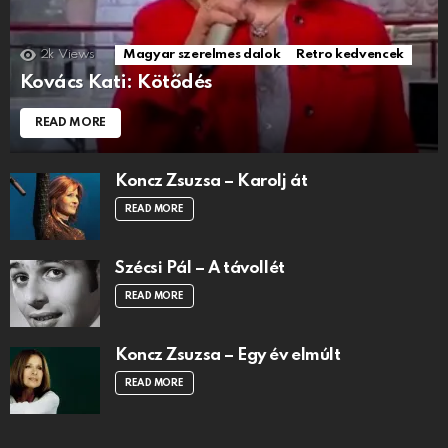
2k
Views
Magyar szerelmes dalok
Retro kedvencek
Kovács Kati: Kötődés
READ MORE
Koncz Zsuzsa – Karolj át
READ MORE
Szécsi Pál – A távollét
READ MORE
Koncz Zsuzsa – Egy év elmúlt
READ MORE