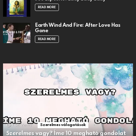
READ MORE
Earth Wind And Fire: After Love Has
Gone
READ MORE
1.5k
Views
Szerelmes válogatások
Szerelmes vagy? Íme 10 megható gondolat