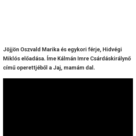
Jöjjön Oszvald Marika és egykori férje, Hidvégi
Miklós előadása. Íme Kálmán Imre Csárdáskirálynő
című operettjéből a Jaj, mamám dal.