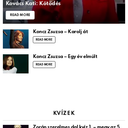
Kovács Kati: Kötődés
READ MORE
Koncz Zsuzsa – Karolj át
READ MORE
Koncz Zsuzsa – Egy év elmúlt
READ MORE
KVÍZEK
Zorán szerelmes dal kvíz 1. – megy az 5