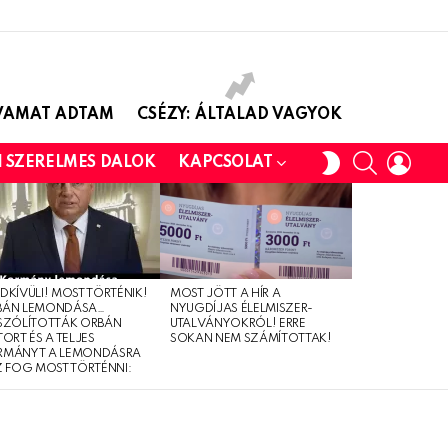
AVAMAT ADTAM
CSÉZY: ÁLTALAD VAGYOK
SEARCH
LOGI
SWITCH
I SZERELMES DALOK
KAPCSOLAT
SKIN
DKÍVÜLI! MOST TÖRTÉNIK!
MOST JÖTT A HÍR A
BÁN LEMONDÁSA…
NYUGDÍJAS ÉLELMISZER-
SZÓLÍTOTTÁK ORBÁN
UTALVÁNYOKRÓL! ERRE
TORT ÉS A TELJES
SOKAN NEM SZÁMÍTOTTAK!
RMÁNYT A LEMONDÁSRA
Z FOG MOST TÖRTÉNNI: