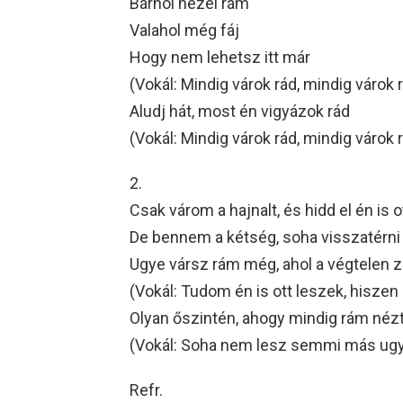
Bárhol nézel rám
Valahol még fáj
Hogy nem lehetsz itt már
(Vokál: Mindig várok rád, mindig várok 
Aludj hát, most én vigyázok rád
(Vokál: Mindig várok rád, mindig várok 
2.
Csak várom a hajnalt, és hidd el én is o
De bennem a kétség, soha visszatérn
Ugye vársz rám még, ahol a végtelen 
(Vokál: Tudom én is ott leszek, hisze
Olyan őszintén, ahogy mindig rám nézt
(Vokál: Soha nem lesz semmi más ugy
Refr.