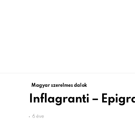
Magyar szerelmes dalok
Inflagranti – Epi
6 éve