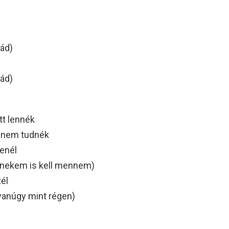
rád)
rád)
tt lennék
i nem tudnék
zenél
n nekem is kell mennem)
él
anúgy mint régen)