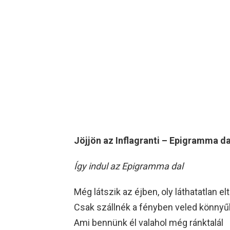
Jöjjön az Inflagranti – Epigramma da
Így indul az Epigramma dal
Még látszik az éjben, oly láthatatlan el
Csak szállnék a fényben veled könnyű
Ami bennünk él valahol még ránktalál