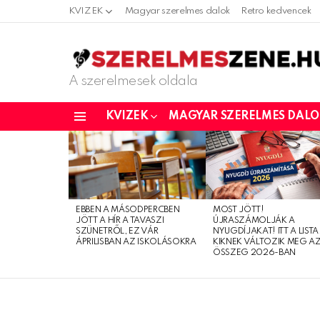
KVIZEK
Magyar szerelmes dalok
Retro kedvencek
A szerelmesek oldala
KVIZEK
MAGYAR SZERELMES DAL
Menu
LATEST
STORIES
EBBEN A MÁSODPERCBEN
MOST JÖTT!
JÖTT A HÍR A TAVASZI
ÚJRASZÁMOLJÁK A
SZÜNETRŐL, EZ VÁR
NYUGDÍJAKAT! ITT A LISTA
ÁPRILISBAN AZ ISKOLÁSOKRA
KIKNEK VÁLTOZIK MEG A
ÖSSZEG 2026-BAN