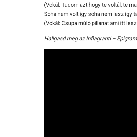
(Vokál: Tudom azt hogy te voltál, te m
Soha nem volt így soha nem lesz így t
(Vokál: Csupa múló pillanat ami itt le
Hallgasd meg az Inflagranti – Epigra