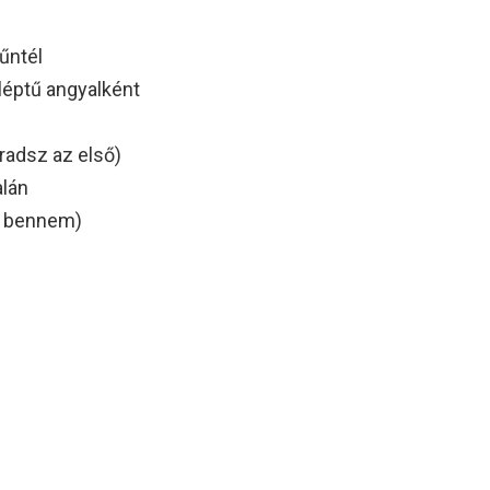
tűntél
léptű angyalként
aradsz az első)
alán
sz bennem)