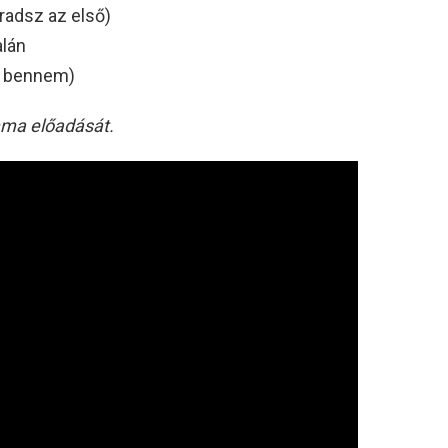
aradsz az első)
alán
sz bennem)
mma előadását.