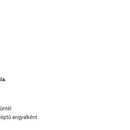
la.
tűntél
léptű angyalként