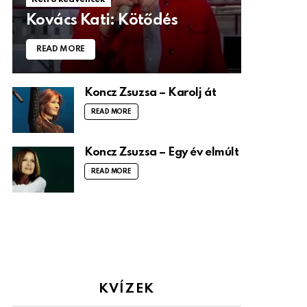
Kovács Kati: Kötődés
READ MORE
Koncz Zsuzsa – Karolj át
READ MORE
Koncz Zsuzsa – Egy év elmúlt
READ MORE
KVÍZEK