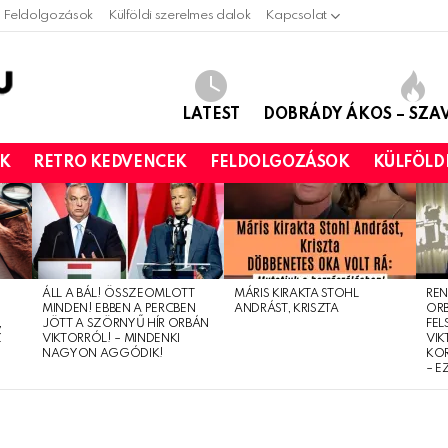
Feldolgozások
Külföldi szerelmes dalok
Kapcsolat
LATEST
DOBRÁDY ÁKOS – SZ
OK
RETRO KEDVENCEK
FELDOLGOZÁSOK
KÜLFÖLD
ÁLL A BÁL! ÖSSZEOMLOTT
MÁRIS KIRAKTA STOHL
REN
MINDEN! EBBEN A PERCBEN
ANDRÁST, KRISZTA
OR
,
JÖTT A SZÖRNYŰ HÍR ORBÁN
FEL
Z
VIKTORRÓL! – MINDENKI
VIK
NAGYON AGGÓDIK!
KO
– E