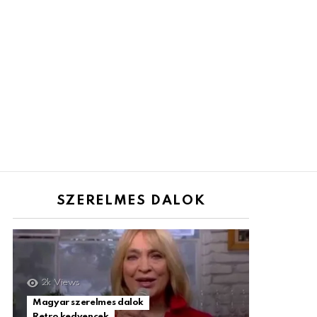
SZERELMES DALOK
2k
Views
Magyar szerelmes dalok
Retro kedvencek