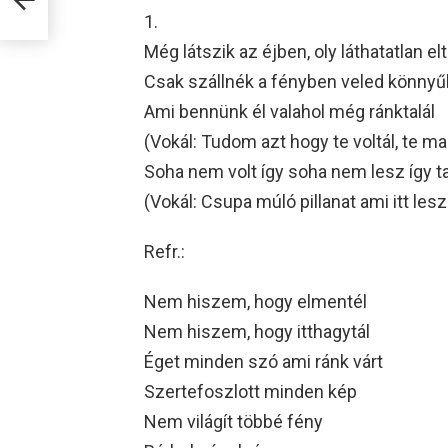
1.
Még látszik az éjben, oly láthatatlan el
Csak szállnék a fényben veled könnyű
Ami bennünk él valahol még ránktalál
(Vokál: Tudom azt hogy te voltál, te m
Soha nem volt így soha nem lesz így t
(Vokál: Csupa múló pillanat ami itt le
Refr.:
Nem hiszem, hogy elmentél
Nem hiszem, hogy itthagytál
Éget minden szó ami ránk várt
Szertefoszlott minden kép
Nem világít többé fény