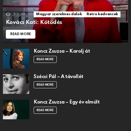
2k
Views
Magyar szerelmes dalok
Retro kedvencek
Kovács Kati: Kötődés
READ MORE
Koncz Zsuzsa – Karolj át
READ MORE
Szécsi Pál – A távollét
READ MORE
Koncz Zsuzsa – Egy év elmúlt
READ MORE