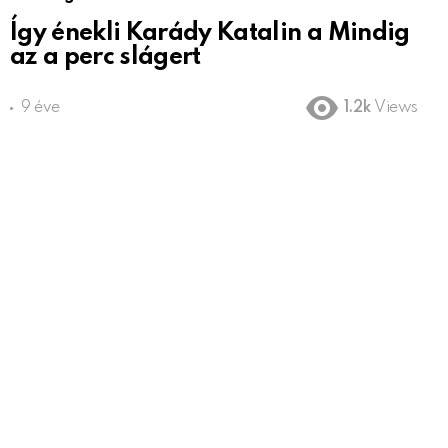
Így énekli Karády Katalin a Mindig
az a perc slágert
9 éve
1.2k
Views