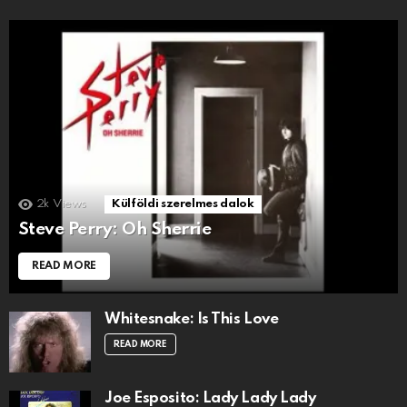
2k
Views
Külföldi szerelmes dalok
Steve Perry: Oh Sherrie
READ MORE
Whitesnake: Is This Love
READ MORE
Joe Esposito: Lady Lady Lady