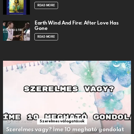
READ MORE
Earth Wind And Fire: After Love Has
Gone
READ MORE
1.5k
Views
Szerelmes válogatások
Szerelmes vagy? Íme 10 megható gondolat