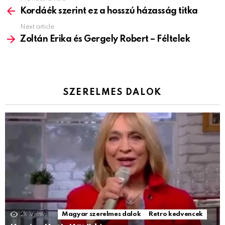
more
Kordáék szerint ez a hosszú házasság titka
Next article
Zoltán Erika és Gergely Robert – Féltelek
SZERELMES DALOK
2k
Views
Magyar szerelmes dalok
Retro kedvencek