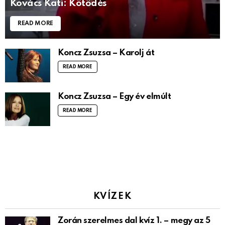
Kovács Kati: Kötődés
READ MORE
Koncz Zsuzsa – Karolj át
READ MORE
Koncz Zsuzsa – Egy év elmúlt
READ MORE
KVÍZEK
Zorán szerelmes dal kvíz 1. – megy az 5