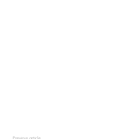
Previous article
See