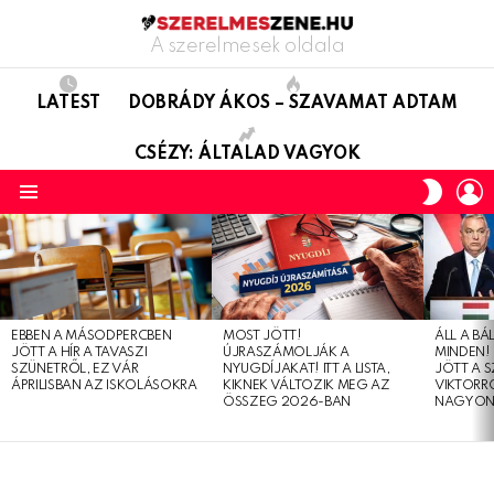
A szerelmesek oldala
LATEST
DOBRÁDY ÁKOS – SZAVAMAT ADTAM
CSÉZY: ÁLTALAD VAGYOK
L
SWITC
SKIN
Menu
LATEST
STORIES
EBBEN A MÁSODPERCBEN
MOST JÖTT!
ÁLL A B
JÖTT A HÍR A TAVASZI
ÚJRASZÁMOLJÁK A
MINDEN! 
SZÜNETRŐL, EZ VÁR
NYUGDÍJAKAT! ITT A LISTA,
JÖTT A 
ÁPRILISBAN AZ ISKOLÁSOKRA
KIKNEK VÁLTOZIK MEG AZ
VIKTORRÓ
ÖSSZEG 2026-BAN
NAGYON