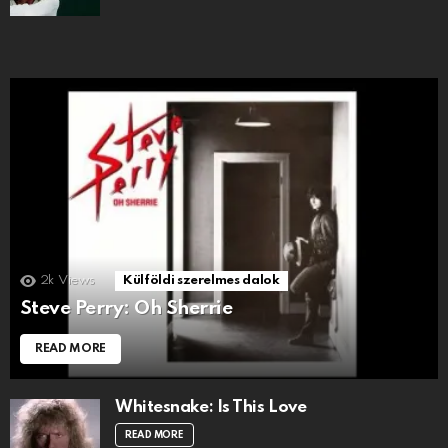
2k
Views
Külföldi szerelmes dalok
Steve Perry: Oh Sherrie
READ MORE
Whitesnake: Is This Love
READ MORE