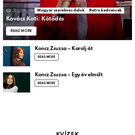
2k
Views
Magyar szerelmes dalok
Retro kedvencek
Kovács Kati: Kötődés
READ MORE
Koncz Zsuzsa – Karolj át
READ MORE
Koncz Zsuzsa – Egy év elmúlt
READ MORE
KVÍZEK