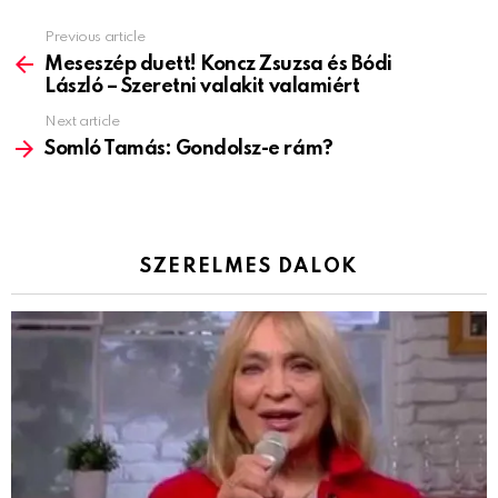
Previous article
See
more
Meseszép duett! Koncz Zsuzsa és Bódi
László – Szeretni valakit valamiért
Next article
Somló Tamás: Gondolsz-e rám?
SZERELMES DALOK