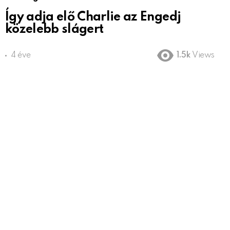
Így adja elő Charlie az Engedj
közelebb slágert
4 éve
1.5k
Views