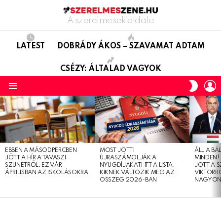
A szerelmesek oldala
LATEST
DOBRÁDY ÁKOS – SZAVAMAT ADTAM
CSÉZY: ÁLTALAD VAGYOK
L
SWITC
SKIN
Menu
LATEST
STORIES
EBBEN A MÁSODPERCBEN
MOST JÖTT!
ÁLL A B
JÖTT A HÍR A TAVASZI
ÚJRASZÁMOLJÁK A
MINDEN! 
SZÜNETRŐL, EZ VÁR
NYUGDÍJAKAT! ITT A LISTA,
JÖTT A 
ÁPRILISBAN AZ ISKOLÁSOKRA
KIKNEK VÁLTOZIK MEG AZ
VIKTORRÓ
ÖSSZEG 2026-BAN
NAGYON