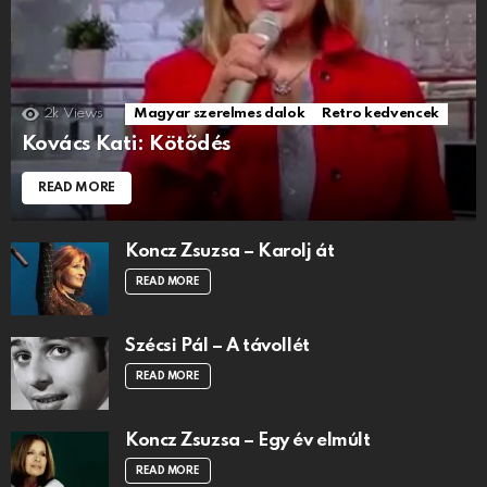
2k
Views
Magyar szerelmes dalok
Retro kedvencek
Kovács Kati: Kötődés
READ MORE
Koncz Zsuzsa – Karolj át
READ MORE
Szécsi Pál – A távollét
READ MORE
Koncz Zsuzsa – Egy év elmúlt
READ MORE