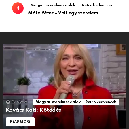
,
Magyar szerelmes dalok
Retro kedvencek
Máté Péter – Volt egy szerelem
2k
Views
Magyar szerelmes dalok
Retro kedvencek
Kovács Kati: Kötődés
READ MORE