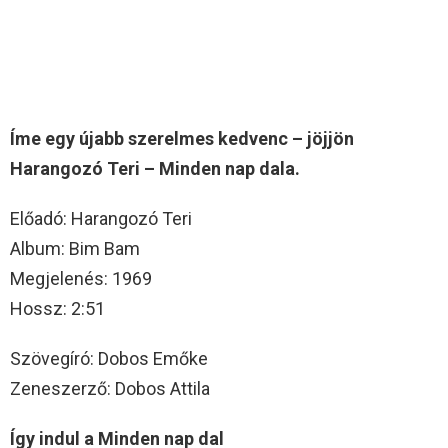
Íme egy újabb szerelmes kedvenc – jöjjön
Harangozó Teri – Minden nap dala.
Előadó: Harangozó Teri
Album: Bim Bam
Megjelenés: 1969
Hossz: 2:51
Szövegíró: Dobos Emőke
Zeneszerző: Dobos Attila
Így indul a Minden nap dal