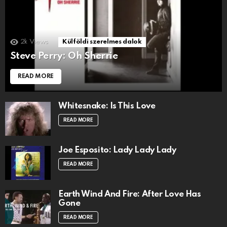
2k
Views
Külföldi szerelmes dalok
Steve Perry: Oh Sherrie
READ MORE
Whitesnake: Is This Love
READ MORE
Joe Esposito: Lady Lady Lady
READ MORE
Earth Wind And Fire: After Love Has
Gone
READ MORE