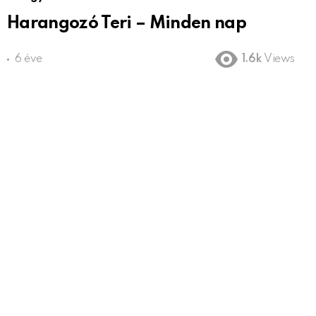
Harangozó Teri – Minden nap
6 éve
1.6k
Views