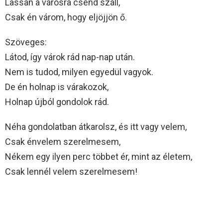
Lassan a városra csend száll,
Csak én várom, hogy eljöjjön ő.
Szöveges:
Látod, így várok rád nap-nap után.
Nem is tudod, milyen egyedül vagyok.
De én holnap is várakozok,
Holnap újból gondolok rád.
Néha gondolatban átkarolsz, és itt vagy velem,
Csak énvelem szerelmesem,
Nékem egy ilyen perc többet ér, mint az életem,
Csak lennél velem szerelmesem!