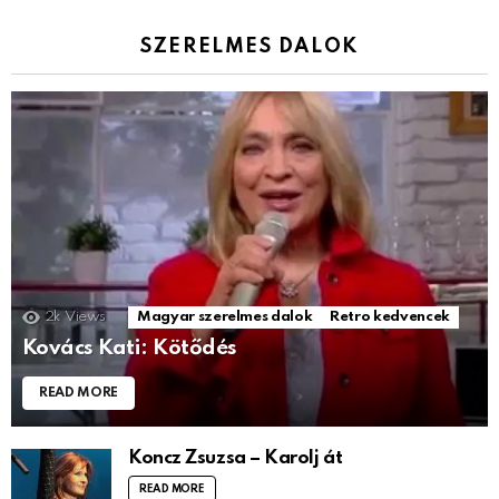
SZERELMES DALOK
2k
Views
Magyar szerelmes dalok
Retro kedvencek
Kovács Kati: Kötődés
READ MORE
Koncz Zsuzsa – Karolj át
READ MORE