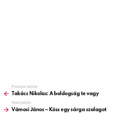
Previous article
See
more
Takács Nikolas: A boldogság te vagy
Next article
Vámosi János – Köss egy sárga szalagot