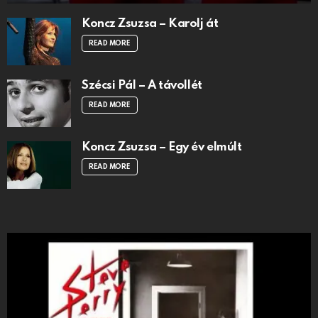
Koncz Zsuzsa – Karolj át
READ MORE
Szécsi Pál – A távollét
READ MORE
Koncz Zsuzsa – Egy év elmúlt
READ MORE