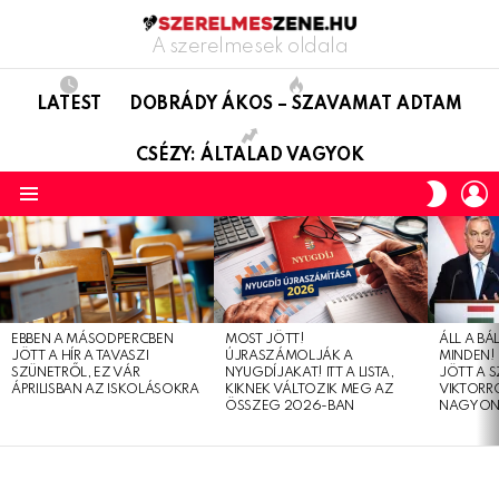
A szerelmesek oldala
LATEST
DOBRÁDY ÁKOS – SZAVAMAT ADTAM
CSÉZY: ÁLTALAD VAGYOK
L
SWITC
SKIN
Menu
LATEST
STORIES
EBBEN A MÁSODPERCBEN
MOST JÖTT!
ÁLL A B
JÖTT A HÍR A TAVASZI
ÚJRASZÁMOLJÁK A
MINDEN! 
SZÜNETRŐL, EZ VÁR
NYUGDÍJAKAT! ITT A LISTA,
JÖTT A 
ÁPRILISBAN AZ ISKOLÁSOKRA
KIKNEK VÁLTOZIK MEG AZ
VIKTORRÓ
ÖSSZEG 2026-BAN
NAGYON