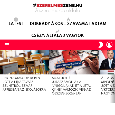
A szerelmesek oldala
LATEST
DOBRÁDY ÁKOS – SZAVAMAT ADTAM
CSÉZY: ÁLTALAD VAGYOK
L
SWITC
SKIN
Menu
LATEST
STORIES
EBBEN A MÁSODPERCBEN
MOST JÖTT!
ÁLL A B
JÖTT A HÍR A TAVASZI
ÚJRASZÁMOLJÁK A
MINDEN! 
SZÜNETRŐL, EZ VÁR
NYUGDÍJAKAT! ITT A LISTA,
JÖTT A 
ÁPRILISBAN AZ ISKOLÁSOKRA
KIKNEK VÁLTOZIK MEG AZ
VIKTORRÓ
ÖSSZEG 2026-BAN
NAGYON