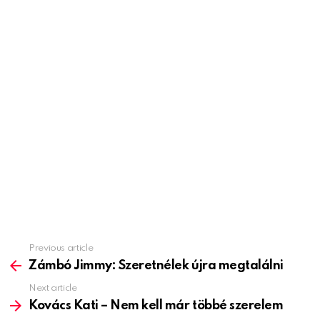
Previous article
See
more
Zámbó Jimmy: Szeretnélek újra megtalálni
Next article
Kovács Kati – Nem kell már többé szerelem