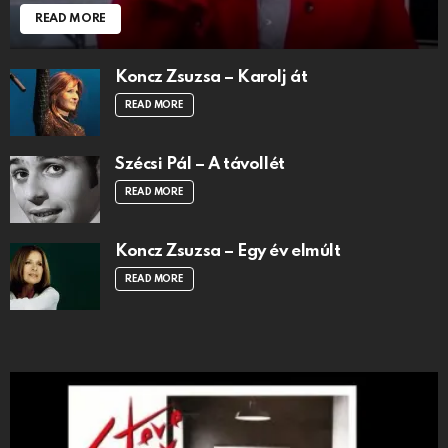
READ MORE
Koncz Zsuzsa – Karolj át
READ MORE
Szécsi Pál – A távollét
READ MORE
Koncz Zsuzsa – Egy év elmúlt
READ MORE