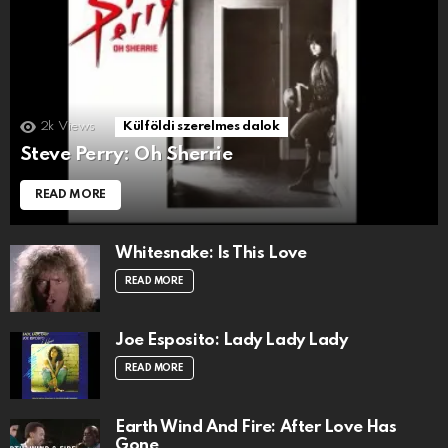
2k
Views
Külföldi szerelmes dalok
Steve Perry: Oh Sherrie
READ MORE
Whitesnake: Is This Love
READ MORE
Joe Esposito: Lady Lady Lady
READ MORE
Earth Wind And Fire: After Love Has
Gone