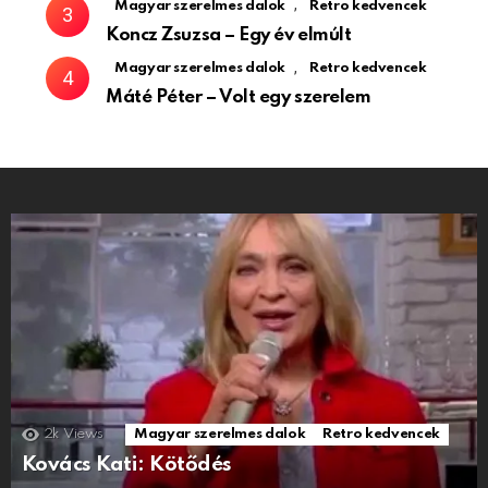
,
Magyar szerelmes dalok
Retro kedvencek
Koncz Zsuzsa – Egy év elmúlt
,
Magyar szerelmes dalok
Retro kedvencek
Máté Péter – Volt egy szerelem
2k
Views
Magyar szerelmes dalok
Retro kedvencek
Kovács Kati: Kötődés