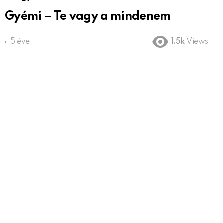
Gyémi – Te vagy a mindenem
5 éve
1.5k
Views