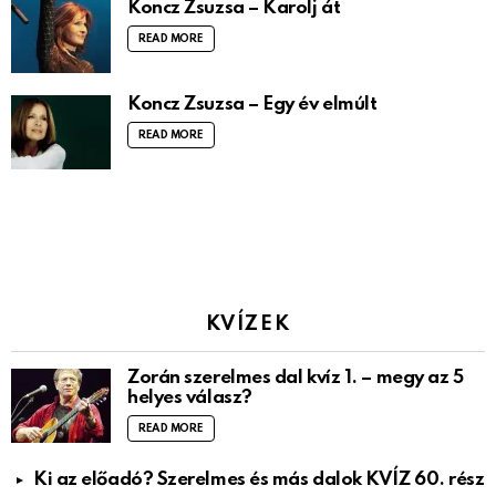
Koncz Zsuzsa – Karolj át
READ MORE
Koncz Zsuzsa – Egy év elmúlt
READ MORE
KVÍZEK
Zorán szerelmes dal kvíz 1. – megy az 5
helyes válasz?
READ MORE
Ki az előadó? Szerelmes és más dalok KVÍZ 60. rész