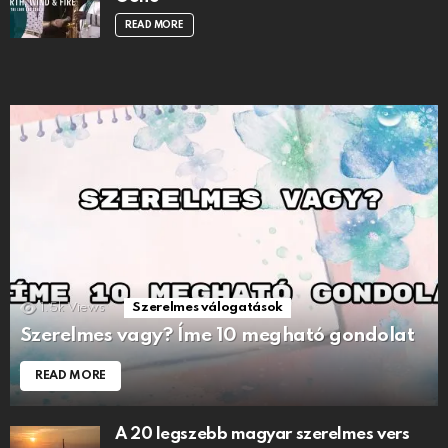
READ MORE
1.5k
Views
Szerelmes válogatások
Szerelmes vagy? Íme 10 megható gondolat
READ MORE
A 20 legszebb magyar szerelmes vers