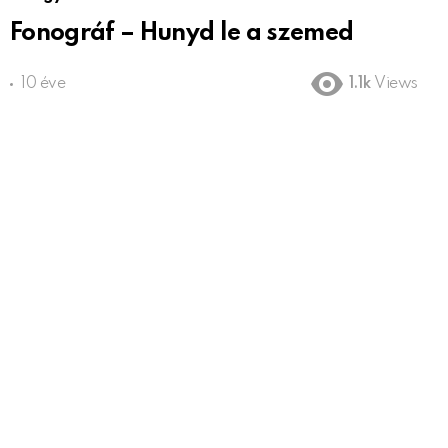
Fonográf – Hunyd le a szemed
10 éve
1.1k
Views