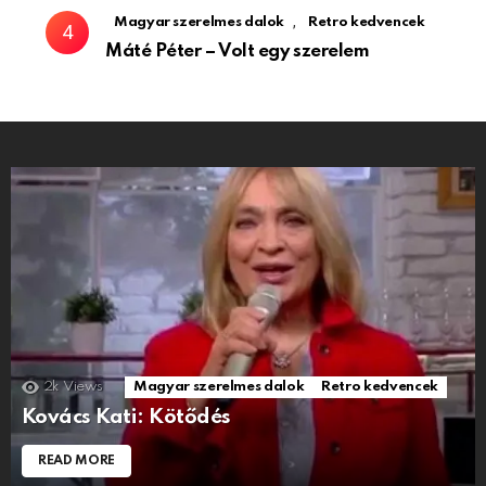
,
Magyar szerelmes dalok
Retro kedvencek
Máté Péter – Volt egy szerelem
2k
Views
Magyar szerelmes dalok
Retro kedvencek
Kovács Kati: Kötődés
READ MORE