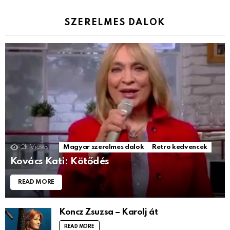
SZERELMES DALOK
2k
Views
Magyar szerelmes dalok
Retro kedvencek
Kovács Kati: Kötődés
READ MORE
Koncz Zsuzsa – Karolj át
READ MORE