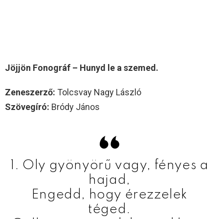
Jöjjön Fonográf – Hunyd le a szemed.
Zeneszerző:
Tolcsvay Nagy László
Szövegíró:
Bródy János
1. Oly gyönyörű vagy, fényes a
hajad,
Engedd, hogy érezzelek
téged.