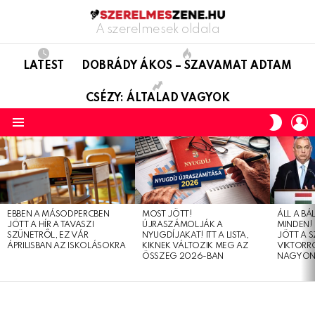
A szerelmesek oldala
LATEST
DOBRÁDY ÁKOS – SZAVAMAT ADTAM
CSÉZY: ÁLTALAD VAGYOK
L
SWITC
SKIN
Menu
LATEST
STORIES
EBBEN A MÁSODPERCBEN
MOST JÖTT!
ÁLL A B
JÖTT A HÍR A TAVASZI
ÚJRASZÁMOLJÁK A
MINDEN! 
SZÜNETRŐL, EZ VÁR
NYUGDÍJAKAT! ITT A LISTA,
JÖTT A 
ÁPRILISBAN AZ ISKOLÁSOKRA
KIKNEK VÁLTOZIK MEG AZ
VIKTORRÓ
ÖSSZEG 2026-BAN
NAGYON