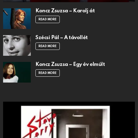
Koncz Zsuzsa – Karolj át
READ MORE
Szécsi Pál – A távollét
READ MORE
Koncz Zsuzsa – Egy év elmúlt
READ MORE