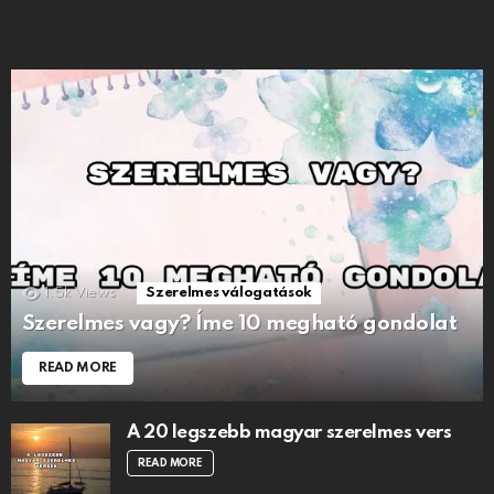
1.5k
Views
Szerelmes válogatások
Szerelmes vagy? Íme 10 megható gondolat
READ MORE
A 20 legszebb magyar szerelmes vers
READ MORE