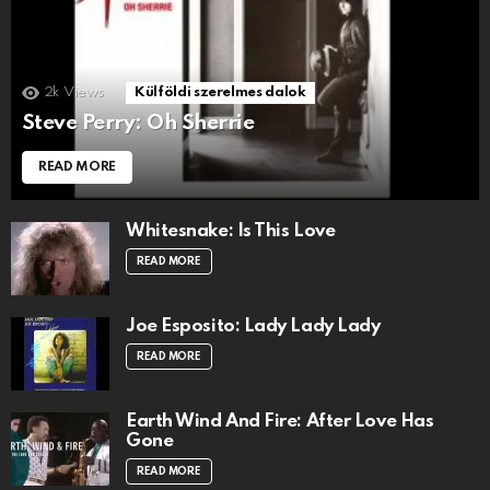
2k
Views
Külföldi szerelmes dalok
Steve Perry: Oh Sherrie
READ MORE
Whitesnake: Is This Love
READ MORE
Joe Esposito: Lady Lady Lady
READ MORE
Earth Wind And Fire: After Love Has
Gone
READ MORE