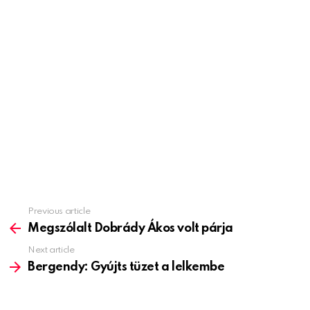
Previous article
See
more
Megszólalt Dobrády Ákos volt párja
Next article
Bergendy: Gyújts tüzet a lelkembe