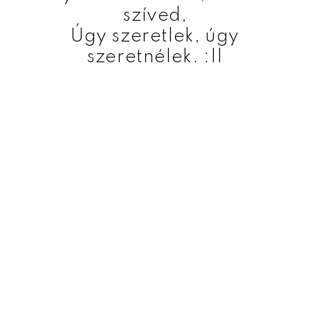
szíved,
Úgy szeretlek, úgy
szeretnélek. :||