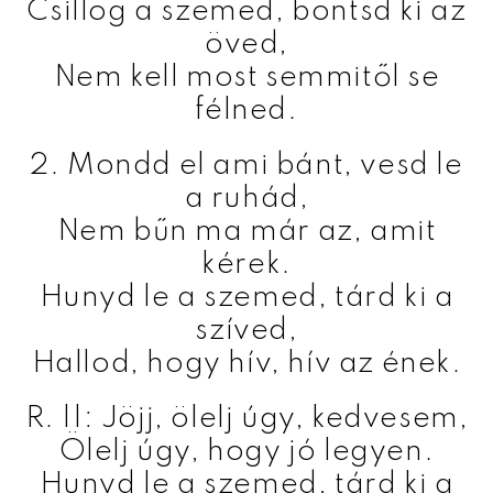
Csillog a szemed, bontsd ki az
öved,
Nem kell most semmitől se
félned.
2. Mondd el ami bánt, vesd le
a ruhád,
Nem bűn ma már az, amit
kérek.
Hunyd le a szemed, tárd ki a
szíved,
Hallod, hogy hív, hív az ének.
R. ||: Jöjj, ölelj úgy, kedvesem,
Ölelj úgy, hogy jó legyen.
Hunyd le a szemed, tárd ki a