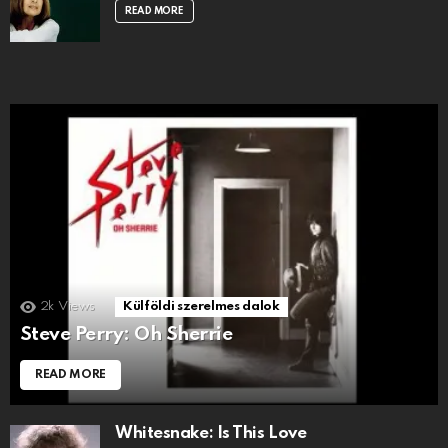
READ MORE
2k
Views
Külföldi szerelmes dalok
Steve Perry: Oh Sherrie
READ MORE
Whitesnake: Is This Love