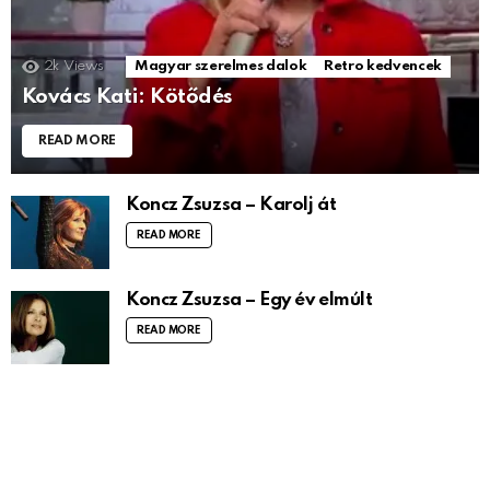
2k
Views
Magyar szerelmes dalok
Retro kedvencek
Kovács Kati: Kötődés
READ MORE
Koncz Zsuzsa – Karolj át
READ MORE
Koncz Zsuzsa – Egy év elmúlt
READ MORE