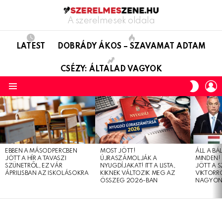
A szerelmesek oldala
LATEST
DOBRÁDY ÁKOS – SZAVAMAT ADTAM
CSÉZY: ÁLTALAD VAGYOK
L
SWITC
SKIN
Menu
LATEST
STORIES
EBBEN A MÁSODPERCBEN
MOST JÖTT!
ÁLL A B
JÖTT A HÍR A TAVASZI
ÚJRASZÁMOLJÁK A
MINDEN! 
SZÜNETRŐL, EZ VÁR
NYUGDÍJAKAT! ITT A LISTA,
JÖTT A 
ÁPRILISBAN AZ ISKOLÁSOKRA
KIKNEK VÁLTOZIK MEG AZ
VIKTORRÓ
ÖSSZEG 2026-BAN
NAGYON