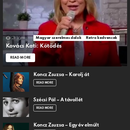
2k
Views
Magyar szerelmes dalok
Retro kedvencek
Kovács Kati: Kötődés
READ MORE
Koncz Zsuzsa – Karolj át
READ MORE
Szécsi Pál – A távollét
READ MORE
Koncz Zsuzsa – Egy év elmúlt