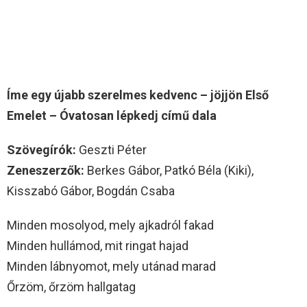
Íme egy újabb szerelmes kedvenc – jöjjön Első
Emelet – Óvatosan lépkedj című dala
Szövegírók:
Geszti Péter
Zeneszerzők:
Berkes Gábor, Patkó Béla (Kiki),
Kisszabó Gábor, Bogdán Csaba
Minden mosolyod, mely ajkadról fakad
Minden hullámod, mit ringat hajad
Minden lábnyomot, mely utánad marad
Őrzöm, őrzöm hallgatag