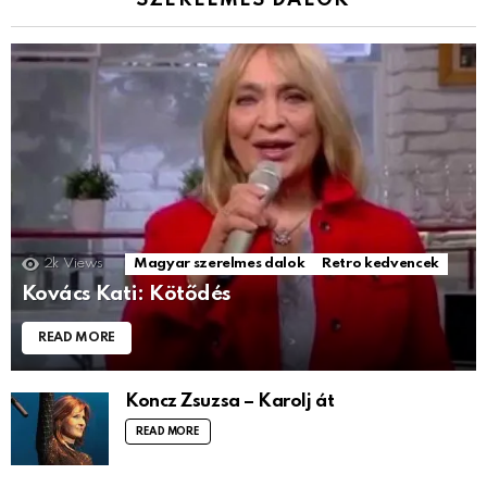
2k
Views
Magyar szerelmes dalok
Retro kedvencek
Kovács Kati: Kötődés
READ MORE
Koncz Zsuzsa – Karolj át
READ MORE