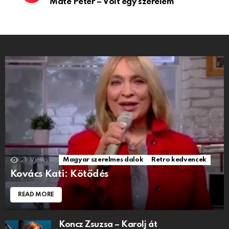
Máté Péter – Volt egy szerelem
2k
Views
Magyar szerelmes dalok
Retro kedvencek
Kovács Kati: Kötődés
READ MORE
Koncz Zsuzsa – Karolj át