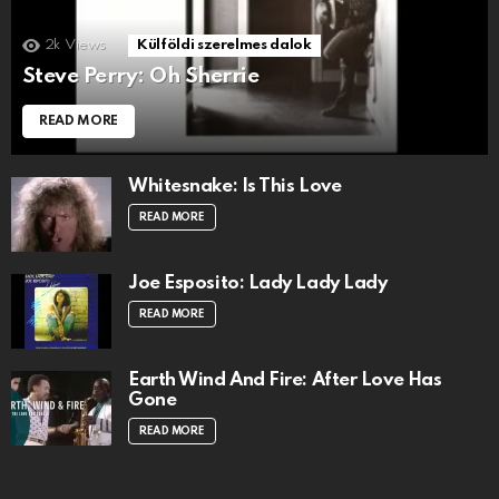
2k
Views
Külföldi szerelmes dalok
Steve Perry: Oh Sherrie
READ MORE
Whitesnake: Is This Love
READ MORE
Joe Esposito: Lady Lady Lady
READ MORE
Earth Wind And Fire: After Love Has
Gone
READ MORE