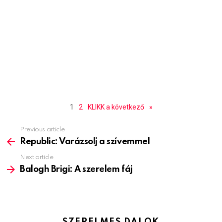
1
2
KLIKK a következő
»
Previous article
See
more
Republic: Varázsolj a szívemmel
Next article
Balogh Brigi: A szerelem fáj
SZERELMES DALOK