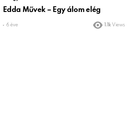
Edda Művek – Egy álom elég
6 éve
1.1k
Views