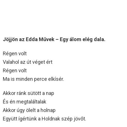
Jöjjön az Edda Művek – Egy álom elég dala.
Régen volt
Valahol az út véget ért
Régen volt
Ma is minden perce elkísér.
Akkor ránk sütött a nap
És én megtaláltalak
Akkor úgy ölelt a holnap
Együtt ígértünk a Holdnak szép jövőt.