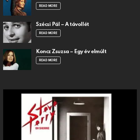
READ MORE
Szécsi Pál – A távollét
READ MORE
Koncz Zsuzsa – Egy év elmúlt
READ MORE