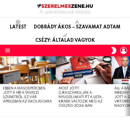
A szerelmesek oldala
LATEST
DOBRÁDY ÁKOS – SZAVAMAT ADTAM
CSÉZY: ÁLTALAD VAGYOK
L
SWITC
SKIN
Menu
LATEST
STORIES
EBBEN A MÁSODPERCBEN
MOST JÖTT!
ÁLL A B
JÖTT A HÍR A TAVASZI
ÚJRASZÁMOLJÁK A
MINDEN! 
SZÜNETRŐL, EZ VÁR
NYUGDÍJAKAT! ITT A LISTA,
JÖTT A 
ÁPRILISBAN AZ ISKOLÁSOKRA
KIKNEK VÁLTOZIK MEG AZ
VIKTORRÓ
ÖSSZEG 2026-BAN
NAGYON