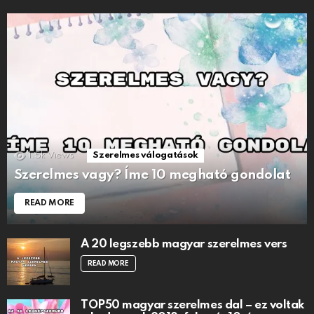
1.5k
Views
Szerelmes válogatások
Szerelmes vagy? Íme 10 megható gondolat
READ MORE
A 20 legszebb magyar szerelmes vers
READ MORE
TOP50 magyar szerelmes dal – ez voltak