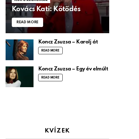
Kovács Kati: Kötődés
READ MORE
Koncz Zsuzsa – Karolj át
READ MORE
Koncz Zsuzsa – Egy év elmúlt
READ MORE
KVÍZEK