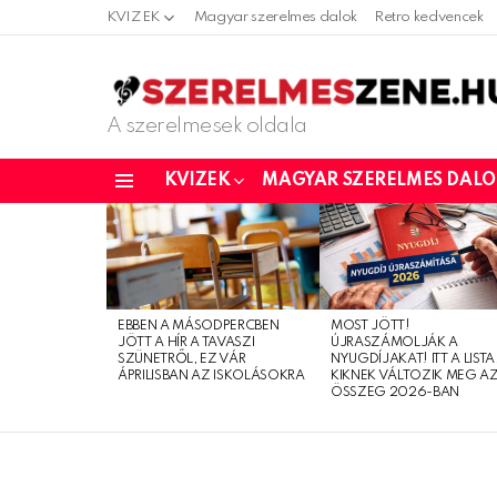
KVIZEK
Magyar szerelmes dalok
Retro kedvencek
A szerelmesek oldala
KVIZEK
MAGYAR SZERELMES DAL
Menu
LATEST
STORIES
EBBEN A MÁSODPERCBEN
MOST JÖTT!
JÖTT A HÍR A TAVASZI
ÚJRASZÁMOLJÁK A
SZÜNETRŐL, EZ VÁR
NYUGDÍJAKAT! ITT A LISTA
ÁPRILISBAN AZ ISKOLÁSOKRA
KIKNEK VÁLTOZIK MEG A
ÖSSZEG 2026-BAN