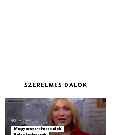
SZERELMES DALOK
2k
Views
Magyar szerelmes dalok
Retro kedvencek