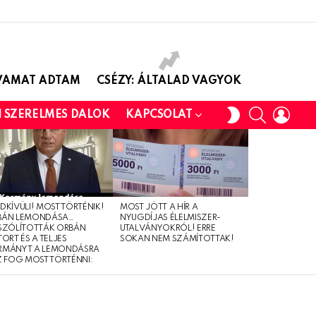
AVAMAT ADTAM
CSÉZY: ÁLTALAD VAGYOK
SEARCH
LOGI
SWITCH
I SZERELMES DALOK
KAPCSOLAT
SKIN
DKÍVÜLI! MOST TÖRTÉNIK!
MOST JÖTT A HÍR A
BÁN LEMONDÁSA…
NYUGDÍJAS ÉLELMISZER-
SZÓLÍTOTTÁK ORBÁN
UTALVÁNYOKRÓL! ERRE
TORT ÉS A TELJES
SOKAN NEM SZÁMÍTOTTAK!
RMÁNYT A LEMONDÁSRA
Z FOG MOST TÖRTÉNNI: