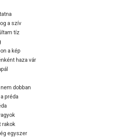
tatna
og a szív
ltam tíz
g
lon a kép
ténként haza vár
apál
g nem dobban
 a préda
éda
vagyok
t rakok
még egyszer