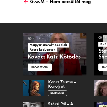
more
G.w.M – Nem becsültél meg
2k
2k
Views
Külf
Magyar szerelmes dalok
Retro kedvencek
Ste
Kovács Kati: Kötődés
She
READ MORE
RE
Koncz Zsuzsa –
Karolj át
READ MORE
Szécsi Pál – A