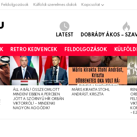
Feldolgozások
Külföldi szerelmes dalok
Kapcsolat
LATEST
DOBRÁDY ÁKOS – SZ
OK
RETRO KEDVENCEK
FELDOLGOZÁSOK
KÜLFÖLD
ÁLL A BÁL! ÖSSZEOMLOTT
MÁRIS KIRAKTA STOHL
REN
MINDEN! EBBEN A PERCBEN
ANDRÁST, KRISZTA
OR
,
JÖTT A SZÖRNYŰ HÍR ORBÁN
FEL
Z
VIKTORRÓL! – MINDENKI
VIK
NAGYON AGGÓDIK!
KO
– E