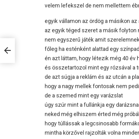
velem lefekszel de nem mellettem éb
egyik vállamon az ördög a másikon az 
az egyik téged szeret a másik folyton
nem egyszerű játék amit szerelemnek
főleg ha esténként alattad egy színpa
én azt láttam, hogy létezik még 40 év
és összetartozol mint egy rózsával a 
de azt súgja a reklám és az utcán a pl
hogy a nagy mellek fontosak nem pedi
de a szemed mint egy varázslat
úgy szúr mint a fullánkja egy darázsna
neked még elhiszem érted még prób
hogy túllássak a legcsinosabb formák
mintha körzővel rajzolták volna minde