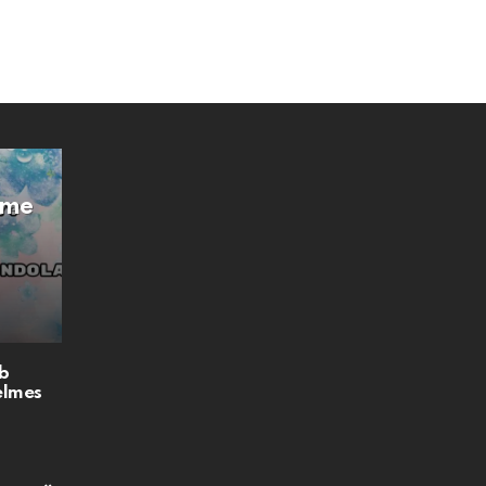
Íme
b
elmes