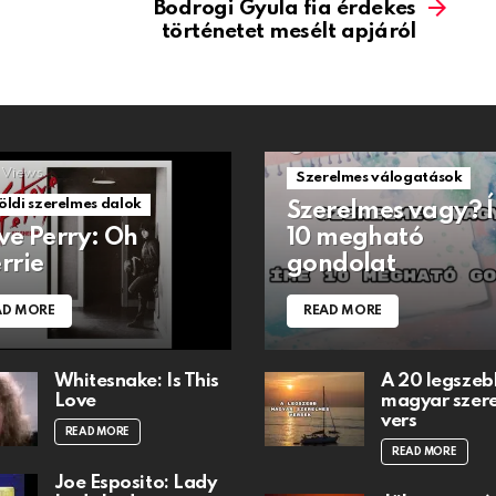
Bodrogi Gyula fia érdekes
történetet mesélt apjáról
1.5k
Views
Views
Szerelmes válogatások
öldi szerelmes dalok
Szerelmes vagy? 
ve Perry: Oh
10 megható
rrie
gondolat
AD MORE
READ MORE
Whitesnake: Is This
A 20 legszeb
Love
magyar szer
vers
READ MORE
READ MORE
Joe Esposito: Lady