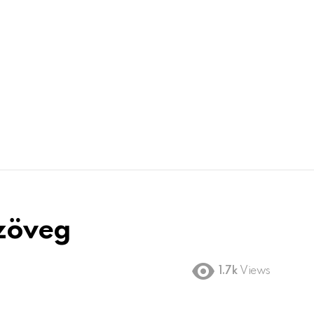
szöveg
1.7k
Views