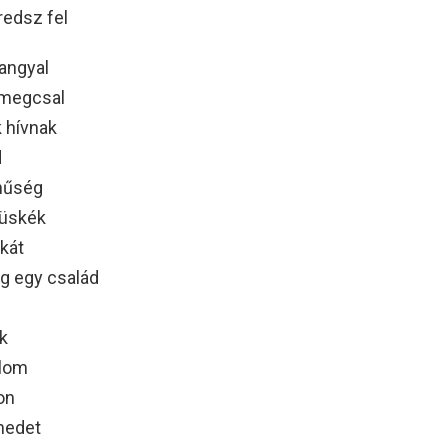
redsz fel
angyal
 megcsal
 hívnak
d
 hűség
tüskék
akát
g egy család
k
álom
on
nedet