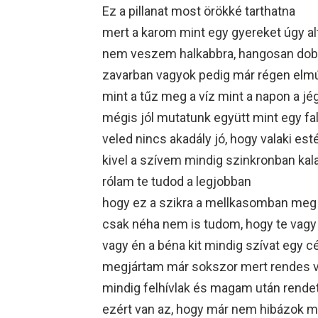
Ez a pillanat most örökké tarthatna
mert a karom mint egy gyereket úgy al
nem veszem halkabbra, hangosan dob
zavarban vagyok pedig már régen elmú
mint a tűz meg a víz mint a napon a jé
mégis jól mutatunk együtt mint egy fa
veled nincs akadály jó, hogy valaki es
kivel a szívem mindig szinkronban kal
rólam te tudod a legjobban
hogy ez a szikra a mellkasomban me
csak néha nem is tudom, hogy te vagy
vagy én a béna kit mindig szívat egy c
megjártam már sokszor mert rendes 
mindig felhívlak és magam után rende
ezért van az, hogy már nem hibázok 