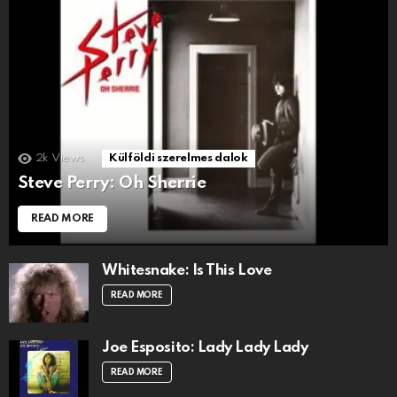
2k
Views
Külföldi szerelmes dalok
Steve Perry: Oh Sherrie
READ MORE
Whitesnake: Is This Love
READ MORE
Joe Esposito: Lady Lady Lady
READ MORE