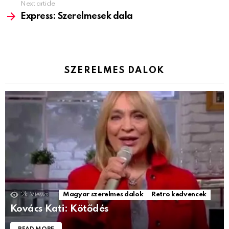
Next article
Express: Szerelmesek dala
SZERELMES DALOK
2k
Views
Magyar szerelmes dalok
Retro kedvencek
Kovács Kati: Kötődés