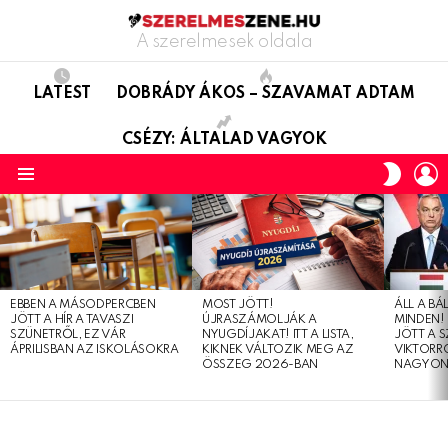
A szerelmesek oldala
LATEST
DOBRÁDY ÁKOS – SZAVAMAT ADTAM
CSÉZY: ÁLTALAD VAGYOK
L
SWITC
SKIN
Menu
LATEST
STORIES
EBBEN A MÁSODPERCBEN
MOST JÖTT!
ÁLL A B
JÖTT A HÍR A TAVASZI
ÚJRASZÁMOLJÁK A
MINDEN! 
SZÜNETRŐL, EZ VÁR
NYUGDÍJAKAT! ITT A LISTA,
JÖTT A 
ÁPRILISBAN AZ ISKOLÁSOKRA
KIKNEK VÁLTOZIK MEG AZ
VIKTORRÓ
ÖSSZEG 2026-BAN
NAGYON