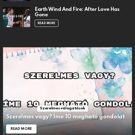
Earth Wind And Fire: After Love Has
Gone
READ MORE
1.5k
Views
Szerelmes válogatások
Szerelmes vagy? Íme 10 megható gondolat
READ MORE