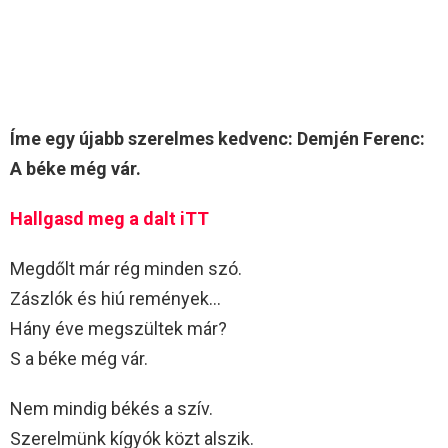
Íme egy újabb szerelmes kedvenc: Demjén Ferenc:
A béke még vár.
Hallgasd meg a dalt iTT
Megdőlt már rég minden szó.
Zászlók és hiú remények…
Hány éve megszültek már?
S a béke még vár.
Nem mindig békés a szív.
Szerelmünk kígyók közt alszik.