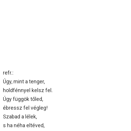
refr.:
Úgy, mint a tenger,
holdfénnyel kelsz fel.
Úgy függök tőled,
ébressz fel végleg!
Szabad a lélek,
s ha néha eltéved,