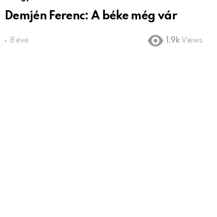
Demjén Ferenc: A béke még vár
8 éve
1.9k
Views