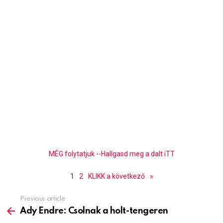
MÉG folytatjuk --Hallgasd meg a dalt iTT
1
2
KLIKK a következő
»
Previous article
See
more
Ady Endre: Csolnak a holt-tengeren