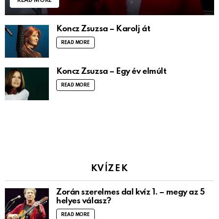
READ MORE
Koncz Zsuzsa – Karolj át
READ MORE
Koncz Zsuzsa – Egy év elmúlt
READ MORE
KVÍZEK
Zorán szerelmes dal kvíz 1. – megy az 5
helyes válasz?
READ MORE