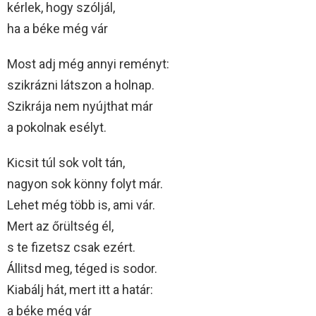
kérlek, hogy szóljál,
ha a béke még vár
Most adj még annyi reményt:
szikrázni látszon a holnap.
Szikrája nem nyújthat már
a pokolnak esélyt.
Kicsit túl sok volt tán,
nagyon sok könny folyt már.
Lehet még több is, ami vár.
Mert az őrültség él,
s te fizetsz csak ezért.
Állitsd meg, téged is sodor.
Kiabálj hát, mert itt a határ:
a béke még vár