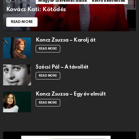
2k
Views
Magyar szerelmes dalok
Retro kedvencek
Kovács Kati: Kötődés
READ MORE
Koncz Zsuzsa – Karolj át
READ MORE
Szécsi Pál – A távollét
READ MORE
Koncz Zsuzsa – Egy év elmúlt
READ MORE