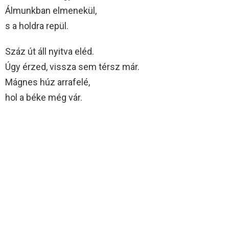
Álmunkban elmenekül,
s a holdra repül.
Száz út áll nyitva eléd.
Úgy érzed, vissza sem térsz már.
Mágnes húz arrafelé,
hol a béke még vár.