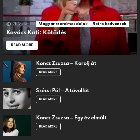
2k
Views
Magyar szerelmes dalok
Retro kedvencek
Kovács Kati: Kötődés
READ MORE
Koncz Zsuzsa – Karolj át
READ MORE
Szécsi Pál – A távollét
READ MORE
Koncz Zsuzsa – Egy év elmúlt
READ MORE