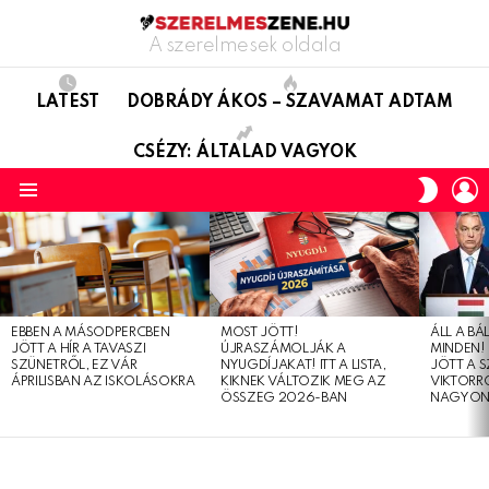
A szerelmesek oldala
LATEST
DOBRÁDY ÁKOS – SZAVAMAT ADTAM
CSÉZY: ÁLTALAD VAGYOK
L
SWITC
SKIN
Menu
LATEST
STORIES
EBBEN A MÁSODPERCBEN
MOST JÖTT!
ÁLL A B
JÖTT A HÍR A TAVASZI
ÚJRASZÁMOLJÁK A
MINDEN! 
SZÜNETRŐL, EZ VÁR
NYUGDÍJAKAT! ITT A LISTA,
JÖTT A 
ÁPRILISBAN AZ ISKOLÁSOKRA
KIKNEK VÁLTOZIK MEG AZ
VIKTORRÓ
ÖSSZEG 2026-BAN
NAGYON