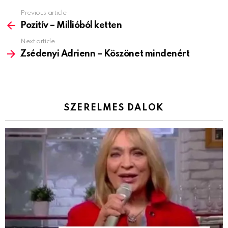
Previous article
See
more
Pozitív – Millióból ketten
Next article
Zsédenyi Adrienn – Köszönet mindenért
SZERELMES DALOK