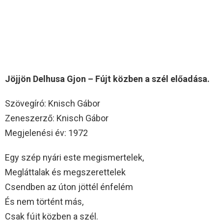
Jöjjön Delhusa Gjon – Fújt közben a szél előadása.
Szövegíró: Knisch Gábor
Zeneszerző: Knisch Gábor
Megjelenési év: 1972
Egy szép nyári este megismertelek,
Megláttalak és megszerettelek
Csendben az úton jöttél énfelém
És nem történt más,
Csak fújt közben a szél.