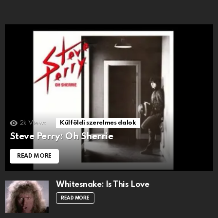
2k
Views
Külföldi szerelmes dalok
Steve Perry: Oh Sherrie
READ MORE
Whitesnake: Is This Love
READ MORE