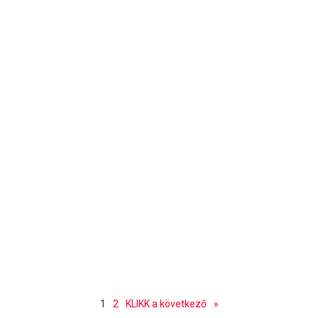
1
2
KLIKK a következő
»