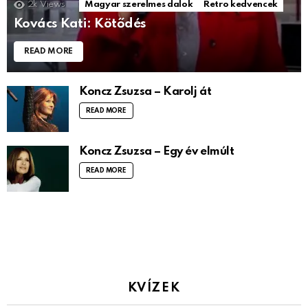
2k
Views
Magyar szerelmes dalok
Retro kedvencek
Kovács Kati: Kötődés
READ MORE
Koncz Zsuzsa – Karolj át
READ MORE
Koncz Zsuzsa – Egy év elmúlt
READ MORE
KVÍZEK