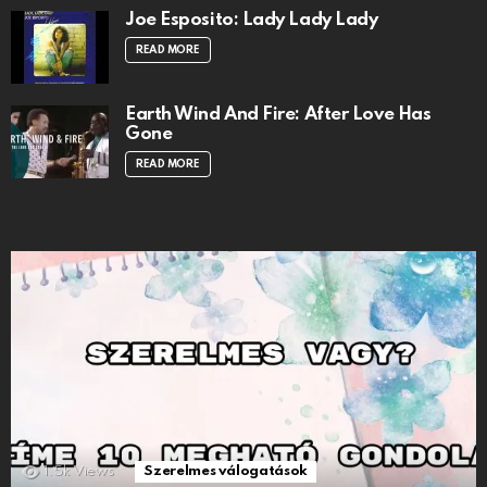
Joe Esposito: Lady Lady Lady
READ MORE
Earth Wind And Fire: After Love Has
Gone
READ MORE
1.5k
Views
Szerelmes válogatások