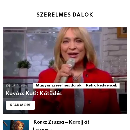
SZERELMES DALOK
2k
Views
Magyar szerelmes dalok
Retro kedvencek
Kovács Kati: Kötődés
READ MORE
Koncz Zsuzsa – Karolj át