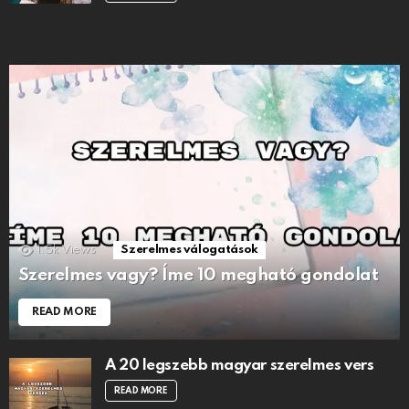
1.5k
Views
Szerelmes válogatások
Szerelmes vagy? Íme 10 megható gondolat
READ MORE
A 20 legszebb magyar szerelmes vers
READ MORE