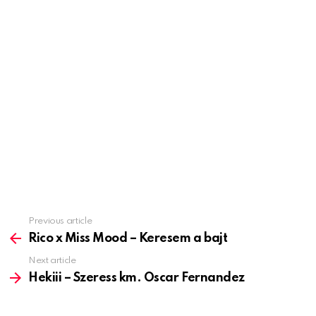
Previous article
See
more
Rico x Miss Mood – Keresem a bajt
Next article
Hekiii – Szeress km. Oscar Fernandez