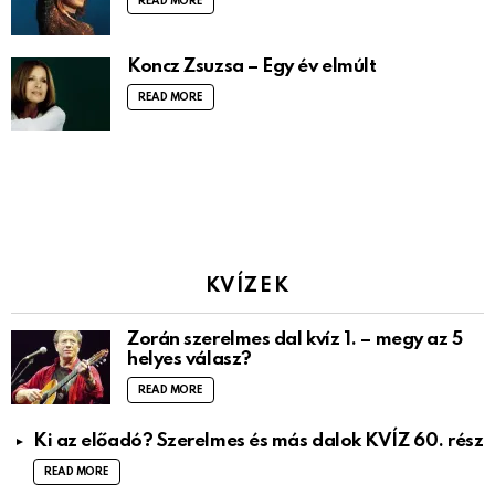
READ MORE
Koncz Zsuzsa – Egy év elmúlt
READ MORE
KVÍZEK
Zorán szerelmes dal kvíz 1. – megy az 5
helyes válasz?
READ MORE
Ki az előadó? Szerelmes és más dalok KVÍZ 60. rész
READ MORE