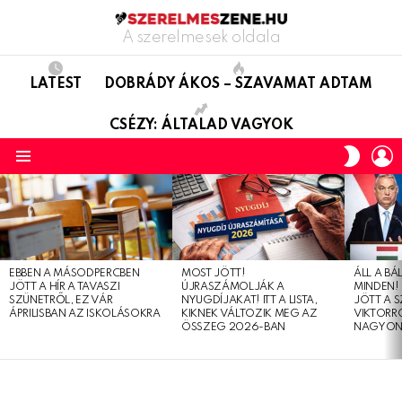
A szerelmesek oldala
LATEST
DOBRÁDY ÁKOS – SZAVAMAT ADTAM
CSÉZY: ÁLTALAD VAGYOK
L
SWITC
SKIN
Menu
LATEST
STORIES
EBBEN A MÁSODPERCBEN
MOST JÖTT!
ÁLL A B
JÖTT A HÍR A TAVASZI
ÚJRASZÁMOLJÁK A
MINDEN! 
SZÜNETRŐL, EZ VÁR
NYUGDÍJAKAT! ITT A LISTA,
JÖTT A 
ÁPRILISBAN AZ ISKOLÁSOKRA
KIKNEK VÁLTOZIK MEG AZ
VIKTORRÓ
ÖSSZEG 2026-BAN
NAGYON