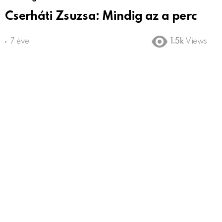
Cserháti Zsuzsa: Mindig az a perc
7 éve
1.5k
Views