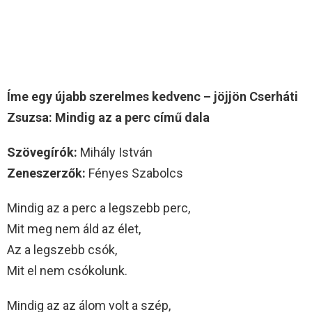
Íme egy újabb szerelmes kedvenc – jöjjön Cserháti
Zsuzsa: Mindig az a perc című dala
Szövegírók:
Mihály István
Zeneszerzők:
Fényes Szabolcs
Mindig az a perc a legszebb perc,
Mit meg nem áld az élet,
Az a legszebb csók,
Mit el nem csókolunk.
Mindig az az álom volt a szép,