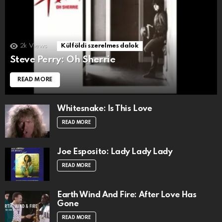
2k
Views
Külföldi szerelmes dalok
Steve Perry: Oh Sherrie
READ MORE
Whitesnake: Is This Love
READ MORE
Joe Esposito: Lady Lady Lady
READ MORE
Earth Wind And Fire: After Love Has
Gone
READ MORE