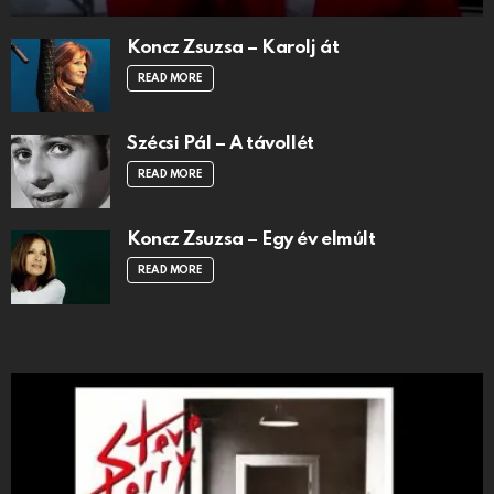
Koncz Zsuzsa – Karolj át
READ MORE
Szécsi Pál – A távollét
READ MORE
Koncz Zsuzsa – Egy év elmúlt
READ MORE