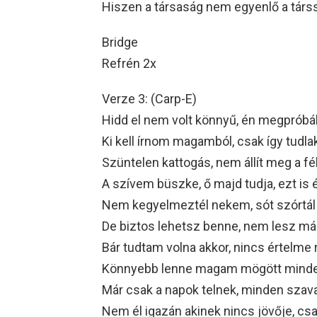
Hiszen a társaság nem egyenlő a társ
Bridge
Refrén 2x
Verze 3: (Carp-E)
Hidd el nem volt könnyű, én megpróbál
Ki kell írnom magamból, csak így tudla
Szüntelen kattogás, nem állít meg a f
A szívem büszke, ő majd tudja, ezt is 
Nem kegyelmeztél nekem, sót szórtál
De biztos lehetsz benne, nem lesz más
Bár tudtam volna akkor, nincs értelm
Könnyebb lenne magam mögött minden
Már csak a napok telnek, minden szav
Nem él igazán akinek nincs jövője, csa