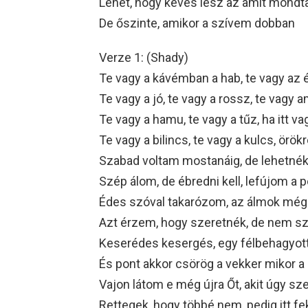
Lehet, hogy kevés lesz az amit mond
De őszinte, amikor a szívem dobban
Verze 1: (Shady)
Te vagy a kávémban a hab, te vagy az 
Te vagy a jó, te vagy a rossz, te va
Te vagy a hamu, te vagy a tűz, ha itt 
Te vagy a bilincs, te vagy a kulcs, örö
Szabad voltam mostanáig, de lehetnék
Szép álom, de ébredni kell, lefújom a p
Édes szóval takarózom, az álmok mé
Azt érzem, hogy szeretnék, de nem sz
Keserédes kesergés, egy félbehagyot
És pont akkor csörög a vekker mikor a
Vajon látom e még újra Őt, akit úgy sz
Rettegek, hogy többé nem, pedig itt f