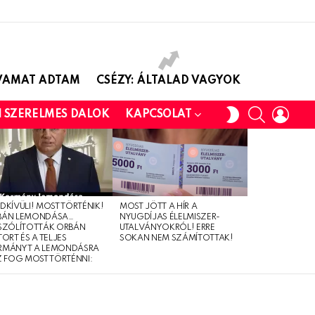
AVAMAT ADTAM
CSÉZY: ÁLTALAD VAGYOK
SEARCH
LOGI
SWITCH
I SZERELMES DALOK
KAPCSOLAT
SKIN
DKÍVÜLI! MOST TÖRTÉNIK!
MOST JÖTT A HÍR A
BÁN LEMONDÁSA…
NYUGDÍJAS ÉLELMISZER-
SZÓLÍTOTTÁK ORBÁN
UTALVÁNYOKRÓL! ERRE
TORT ÉS A TELJES
SOKAN NEM SZÁMÍTOTTAK!
RMÁNYT A LEMONDÁSRA
Z FOG MOST TÖRTÉNNI: