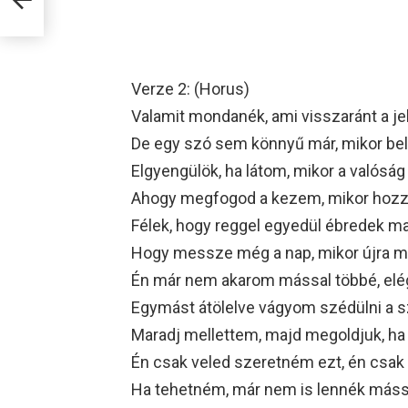
Verze 2: (Horus)
Valamit mondanék, ami visszaránt a j
De egy szó sem könnyű már, mikor b
Elgyengülök, ha látom, mikor a valóság
Ahogy megfogod a kezem, mikor hozz
Félek, hogy reggel egyedül ébredek ma
Hogy messze még a nap, mikor újra me
Én már nem akarom mással többé, elég
Egymást átölelve vágyom szédülni a s
Maradj mellettem, majd megoldjuk, ha 
Én csak veled szeretném ezt, én csa
Ha tehetném, már nem is lennék máss