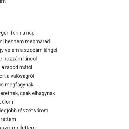
tam
égen fenn a nap
gy ami bennem megmarad
vagy velem a szobám lángol
kre hozzám láncol
 a rabod mától
ort a valóságról
gis megfagynak
eretnek, csak elhagynak
t álom
 legjobb részét várom
erettem
ekszik mellettem…