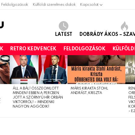
Feldolgozások
Külföldi szerelmes dalok
Kapcsolat
LATEST
DOBRÁDY ÁKOS – SZ
OK
RETRO KEDVENCEK
FELDOLGOZÁSOK
KÜLFÖLD
ÁLL A BÁL! ÖSSZEOMLOTT
MÁRIS KIRAKTA STOHL
REN
MINDEN! EBBEN A PERCBEN
ANDRÁST, KRISZTA
OR
,
JÖTT A SZÖRNYŰ HÍR ORBÁN
FEL
Z
VIKTORRÓL! – MINDENKI
VIK
NAGYON AGGÓDIK!
KO
– E