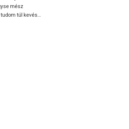
úgyse mész
ár tudom túl kevés…