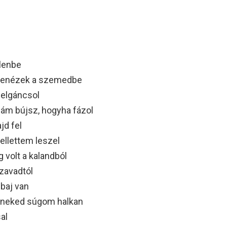
elenbe
elenézek a szemedbe
 elgáncsol
ám bújsz, hogyha fázol
jd fel
llettem leszel
 volt a kalandból
zavadtól
baj van
k neked súgom halkan
al