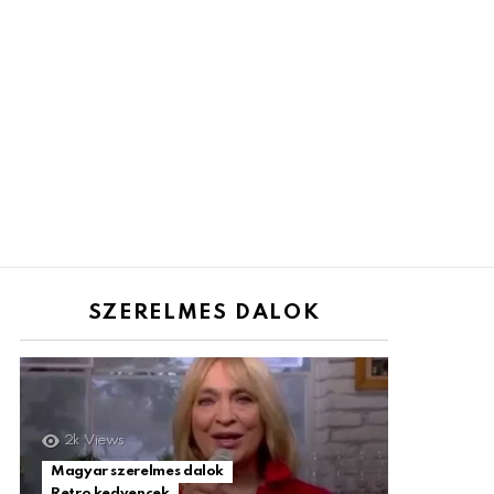
SZERELMES DALOK
2k
Views
Magyar szerelmes dalok
Retro kedvencek