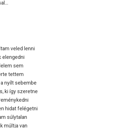
sal…
tam veled lenni
k elengedni
élelem sem
érte tettem
 a nyílt sebembe
, ki így szeretne
e reménykedni
 hidat felégetni
am súlytalan
k múltja van