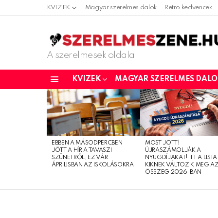
KVIZEK
Magyar szerelmes dalok
Retro kedvencek
A szerelmesek oldala
KVIZEK
MAGYAR SZERELMES DAL
Menu
LATEST
STORIES
EBBEN A MÁSODPERCBEN
MOST JÖTT!
JÖTT A HÍR A TAVASZI
ÚJRASZÁMOLJÁK A
SZÜNETRŐL, EZ VÁR
NYUGDÍJAKAT! ITT A LISTA
ÁPRILISBAN AZ ISKOLÁSOKRA
KIKNEK VÁLTOZIK MEG A
ÖSSZEG 2026-BAN