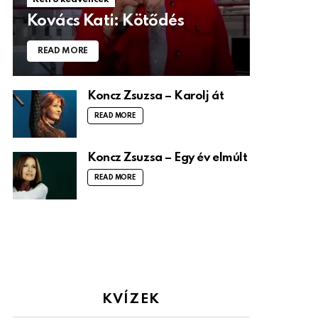
Kovács Kati: Kötődés
READ MORE
Koncz Zsuzsa – Karolj át
READ MORE
Koncz Zsuzsa – Egy év elmúlt
READ MORE
KVÍZEK