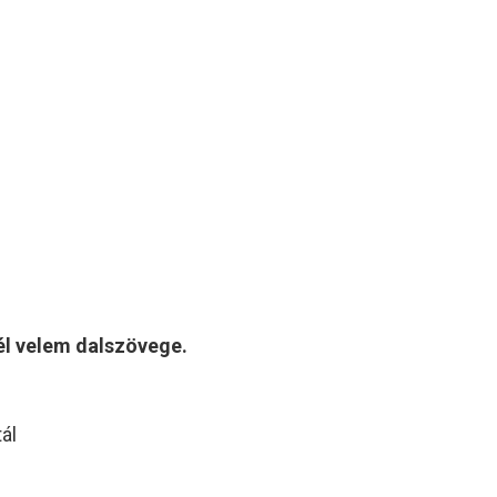
tél velem dalszövege.
ál