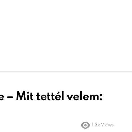
 – Mit tettél velem:
1.3k
Views