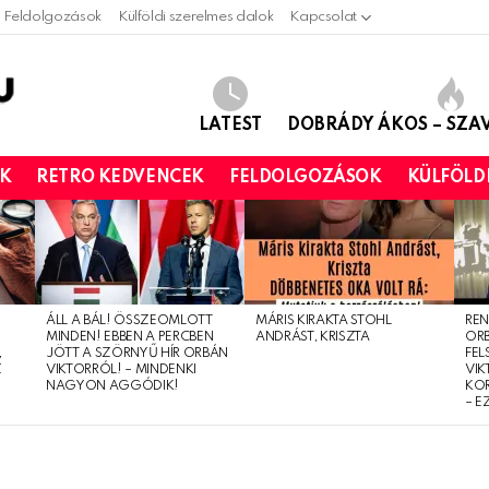
Feldolgozások
Külföldi szerelmes dalok
Kapcsolat
LATEST
DOBRÁDY ÁKOS – SZ
OK
RETRO KEDVENCEK
FELDOLGOZÁSOK
KÜLFÖLD
ÁLL A BÁL! ÖSSZEOMLOTT
MÁRIS KIRAKTA STOHL
REN
MINDEN! EBBEN A PERCBEN
ANDRÁST, KRISZTA
OR
,
JÖTT A SZÖRNYŰ HÍR ORBÁN
FEL
Z
VIKTORRÓL! – MINDENKI
VIK
NAGYON AGGÓDIK!
KO
– E