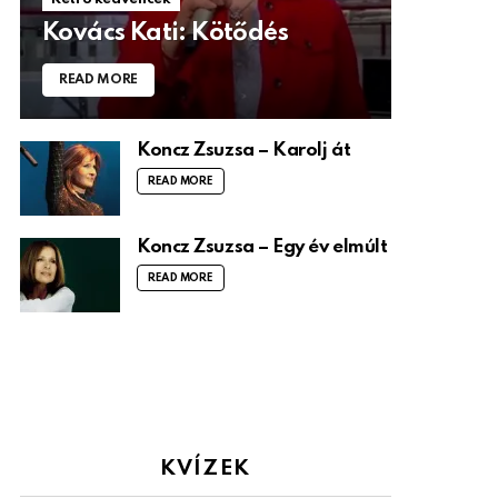
Kovács Kati: Kötődés
READ MORE
Koncz Zsuzsa – Karolj át
READ MORE
Koncz Zsuzsa – Egy év elmúlt
READ MORE
KVÍZEK