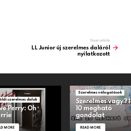
Next article
LL Junior új szerelmes daláról
nyilatkozott
1.5k
Views
Views
Szerelmes válogatások
öldi szerelmes dalok
Szerelmes vagy? 
ve Perry: Oh
10 megható
rrie
gondolat
AD MORE
READ MORE