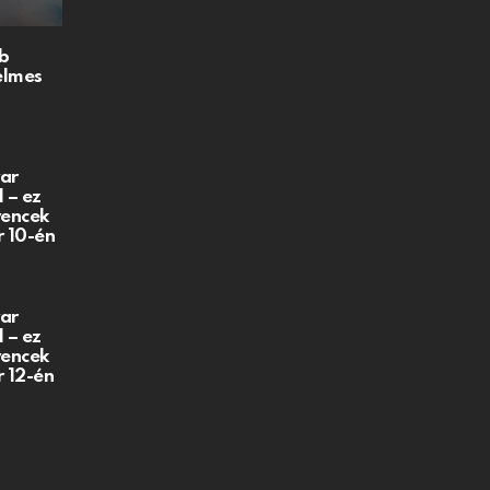
b
elmes
ar
 – ez
vencek
r 10-én
ar
 – ez
vencek
r 12-én