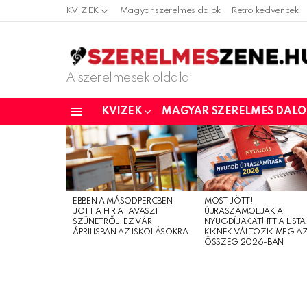
KVIZEK
Magyar szerelmes dalok
Retro kedvencek
A szerelmesek oldala
KVIZEK
MAGYAR SZERELMES DAL
Menu
LATEST
STORIES
EBBEN A MÁSODPERCBEN
MOST JÖTT!
JÖTT A HÍR A TAVASZI
ÚJRASZÁMOLJÁK A
SZÜNETRŐL, EZ VÁR
NYUGDÍJAKAT! ITT A LISTA
ÁPRILISBAN AZ ISKOLÁSOKRA
KIKNEK VÁLTOZIK MEG A
ÖSSZEG 2026-BAN