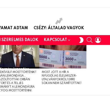
AVAMAT ADTAM
CSÉZY: ÁLTALAD VAGYOK
SEARCH
LOGI
SWITCH
I SZERELMES DALOK
KAPCSOLAT
SKIN
DKÍVÜLI! MOST TÖRTÉNIK!
MOST JÖTT A HÍR A
BÁN LEMONDÁSA…
NYUGDÍJAS ÉLELMISZER-
SZÓLÍTOTTÁK ORBÁN
UTALVÁNYOKRÓL! ERRE
TORT ÉS A TELJES
SOKAN NEM SZÁMÍTOTTAK!
RMÁNYT A LEMONDÁSRA
Z FOG MOST TÖRTÉNNI: