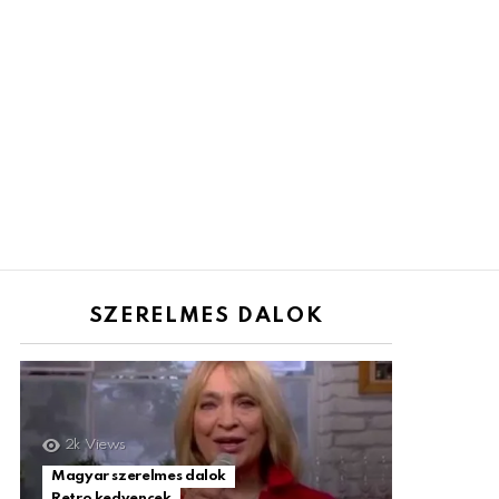
SZERELMES DALOK
2k
Views
Magyar szerelmes dalok
Retro kedvencek