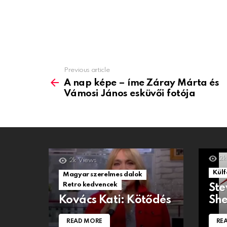
Previous article
See
more
A nap képe – íme Záray Márta és
Vámosi János esküvői fotója
2k
2k
Views
Külf
Magyar szerelmes dalok
Retro kedvencek
Ste
Kovács Kati: Kötődés
She
READ MORE
RE