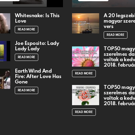
Whitesnake: Is This
A 20 legszeb
Love
magyar szer
vers
READ MORE
READ MORE
Joe Esposito: Lady
Lady Lady
TOP50 magy
szerelmes dal
READ MORE
voltak a ked
2018. februá
Earth Wind And
READ MORE
Fire: After Love Has
Gone
TOP50 magy
READ MORE
szerelmes dal
voltak a ked
2018. februá
READ MORE