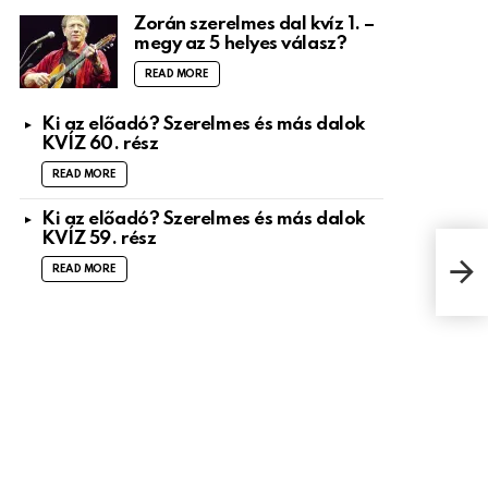
Zorán szerelmes dal kvíz 1. –
megy az 5 helyes válasz?
READ MORE
Ki az előadó? Szerelmes és más dalok
KVÍZ 60. rész
READ MORE
Ki az előadó? Szerelmes és más dalok
KVÍZ 59. rész
LL J
READ MORE
nyil