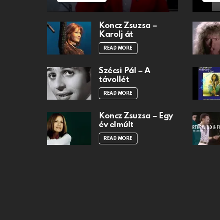
Koncz Zsuzsa –
Karolj át
READ MORE
Szécsi Pál – A
távollét
READ MORE
Koncz Zsuzsa – Egy
év elmúlt
READ MORE