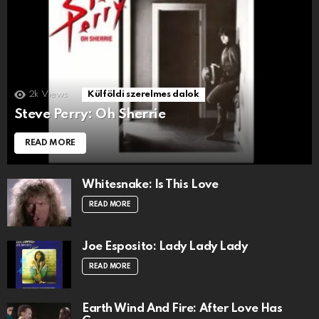
2k
Views
Külföldi szerelmes dalok
Steve Perry: Oh Sherrie
READ MORE
Whitesnake: Is This Love
READ MORE
Joe Esposito: Lady Lady Lady
READ MORE
Earth Wind And Fire: After Love Has