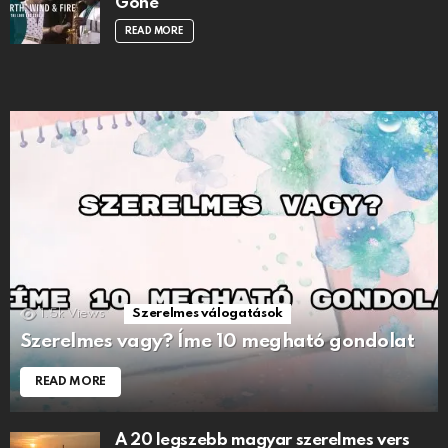
Gone
READ MORE
1.5k
Views
Szerelmes válogatások
Szerelmes vagy? Íme 10 megható gondolat
READ MORE
A 20 legszebb magyar szerelmes vers