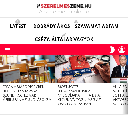
A szerelmesek oldala
LATEST
DOBRÁDY ÁKOS – SZAVAMAT ADTAM
CSÉZY: ÁLTALAD VAGYOK
L
SWITC
SKIN
Menu
LATEST
STORIES
EBBEN A MÁSODPERCBEN
MOST JÖTT!
ÁLL A B
JÖTT A HÍR A TAVASZI
ÚJRASZÁMOLJÁK A
MINDEN! 
SZÜNETRŐL, EZ VÁR
NYUGDÍJAKAT! ITT A LISTA,
JÖTT A 
ÁPRILISBAN AZ ISKOLÁSOKRA
KIKNEK VÁLTOZIK MEG AZ
VIKTORRÓ
ÖSSZEG 2026-BAN
NAGYON