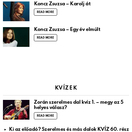
Koncz Zsuzsa – Karolj át
READ MORE
Koncz Zsuzsa – Egy év elmúlt
READ MORE
KVÍZEK
Zorán szerelmes dal kvíz 1. – megy az 5
helyes válasz?
READ MORE
Ki az előadó? Szerelmes és más dalok KVÍZ 60. rész