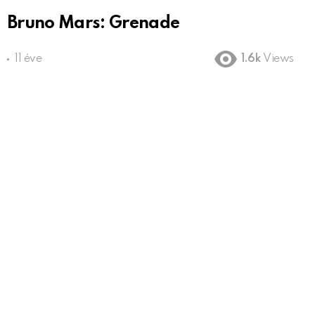
Bruno Mars: Grenade
11 éve
1.6k
Views