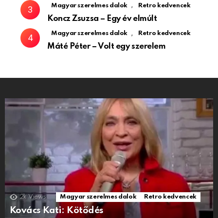
,
Magyar szerelmes dalok
Retro kedvencek
Koncz Zsuzsa – Egy év elmúlt
,
Magyar szerelmes dalok
Retro kedvencek
Máté Péter – Volt egy szerelem
2k
Views
Magyar szerelmes dalok
Retro kedvencek
Kovács Kati: Kötődés