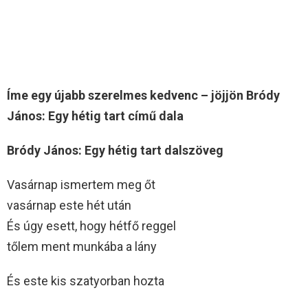
Íme egy újabb szerelmes kedvenc – jöjjön Bródy
János: Egy hétig tart című dala
Bródy János: Egy hétig tart dalszöveg
Vasárnap ismertem meg őt
vasárnap este hét után
És úgy esett, hogy hétfő reggel
tőlem ment munkába a lány
És este kis szatyorban hozta