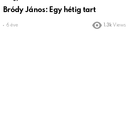
Bródy János: Egy hétig tart
6 éve
1.3k
Views