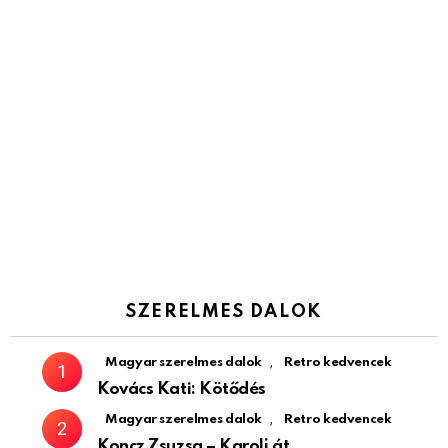
SZERELMES DALOK
,
Magyar szerelmes dalok
Retro kedvencek
Kovács Kati: Kötődés
,
Magyar szerelmes dalok
Retro kedvencek
Koncz Zsuzsa – Karolj át