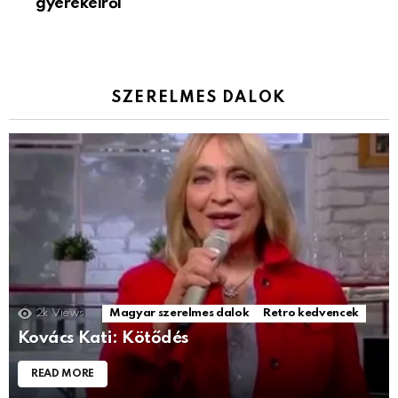
gyerekeiről
SZERELMES DALOK
2k
Views
Magyar szerelmes dalok
Retro kedvencek
Kovács Kati: Kötődés
READ MORE