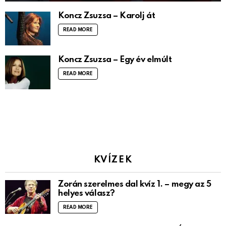
Koncz Zsuzsa – Karolj át
READ MORE
Koncz Zsuzsa – Egy év elmúlt
READ MORE
KVÍZEK
Zorán szerelmes dal kvíz 1. – megy az 5
helyes válasz?
READ MORE