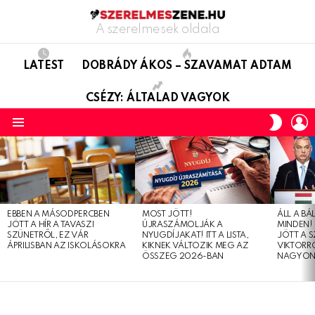
A szerelmesek oldala
LATEST
DOBRÁDY ÁKOS – SZAVAMAT ADTAM
CSÉZY: ÁLTALAD VAGYOK
L
SWITC
SKIN
Menu
LATEST
STORIES
EBBEN A MÁSODPERCBEN
MOST JÖTT!
ÁLL A B
JÖTT A HÍR A TAVASZI
ÚJRASZÁMOLJÁK A
MINDEN! 
SZÜNETRŐL, EZ VÁR
NYUGDÍJAKAT! ITT A LISTA,
JÖTT A 
ÁPRILISBAN AZ ISKOLÁSOKRA
KIKNEK VÁLTOZIK MEG AZ
VIKTORRÓ
ÖSSZEG 2026-BAN
NAGYON