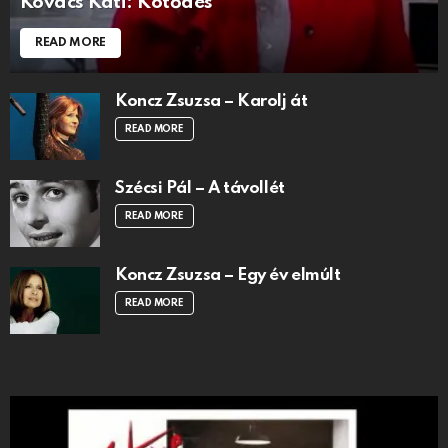
Kovács Kati: Kötődés
READ MORE
Koncz Zsuzsa – Karolj át
READ MORE
Szécsi Pál – A távollét
READ MORE
Koncz Zsuzsa – Egy év elmúlt
READ MORE