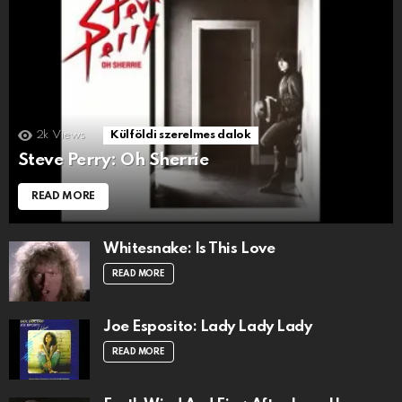
2k
Views
Külföldi szerelmes dalok
Steve Perry: Oh Sherrie
READ MORE
Whitesnake: Is This Love
READ MORE
Joe Esposito: Lady Lady Lady
READ MORE