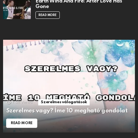
Earth Wind And Fire: After Love Has
Gone
READ MORE
1.5k
Views
Szerelmes válogatások
Szerelmes vagy? Íme 10 megható gondolat
READ MORE