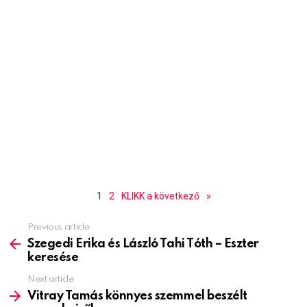
1
2
KLIKK a következő
»
Previous article
See
more
Szegedi Erika és László Tahi Tóth – Eszter
keresése
Next article
Vitray Tamás könnyes szemmel beszélt