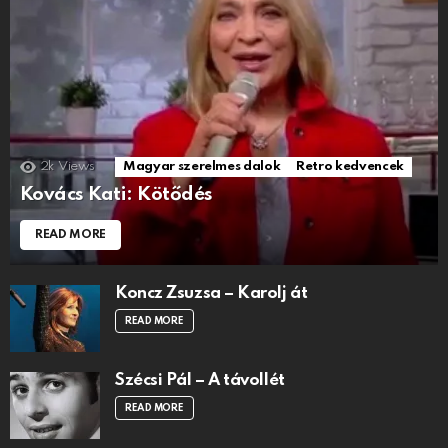
2k
Views
Magyar szerelmes dalok
Retro kedvencek
Kovács Kati: Kötődés
READ MORE
Koncz Zsuzsa – Karolj át
READ MORE
Szécsi Pál – A távollét
READ MORE