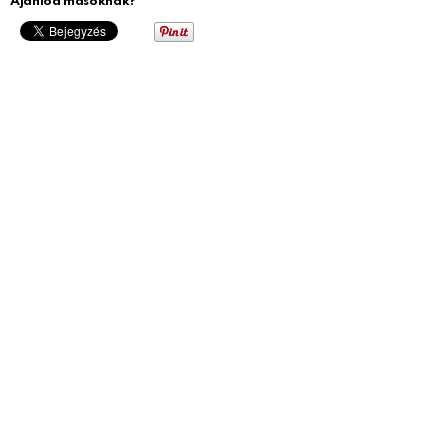
Ajánlod másoknak?