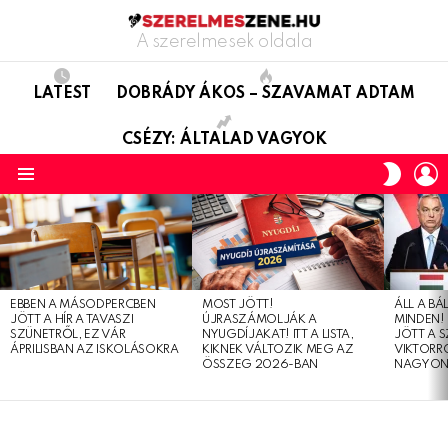
A szerelmesek oldala
LATEST
DOBRÁDY ÁKOS – SZAVAMAT ADTAM
CSÉZY: ÁLTALAD VAGYOK
L
SWITC
SKIN
Menu
LATEST
STORIES
EBBEN A MÁSODPERCBEN
MOST JÖTT!
ÁLL A B
JÖTT A HÍR A TAVASZI
ÚJRASZÁMOLJÁK A
MINDEN! 
SZÜNETRŐL, EZ VÁR
NYUGDÍJAKAT! ITT A LISTA,
JÖTT A 
ÁPRILISBAN AZ ISKOLÁSOKRA
KIKNEK VÁLTOZIK MEG AZ
VIKTORRÓ
ÖSSZEG 2026-BAN
NAGYON