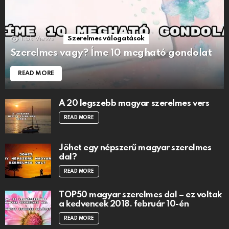
1.5k
Views
Szerelmes válogatások
Szerelmes vagy? Íme 10 megható gondolat
READ MORE
A 20 legszebb magyar szerelmes vers
READ MORE
Jöhet egy népszerű magyar szerelmes
dal?
READ MORE
TOP50 magyar szerelmes dal – ez voltak
a kedvencek 2018. február 10-én
READ MORE