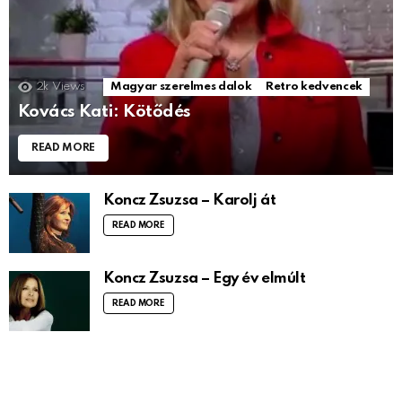
2k
Views
Magyar szerelmes dalok
Retro kedvencek
Kovács Kati: Kötődés
READ MORE
Koncz Zsuzsa – Karolj át
READ MORE
Koncz Zsuzsa – Egy év elmúlt
READ MORE