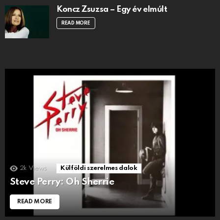
Koncz Zsuzsa – Egy év elmúlt
READ MORE
2k
Views
Külföldi szerelmes dalok
Steve Perry: Oh Sherrie
READ MORE