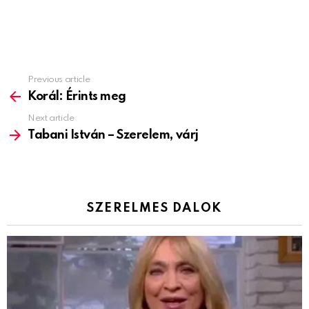
Previous article
See
more
Korál: Érints meg
Next article
Tabani István – Szerelem, várj
SZERELMES DALOK