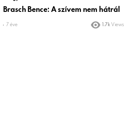
Brasch Bence: A szívem nem hátrál
7 éve
1.7k
Views