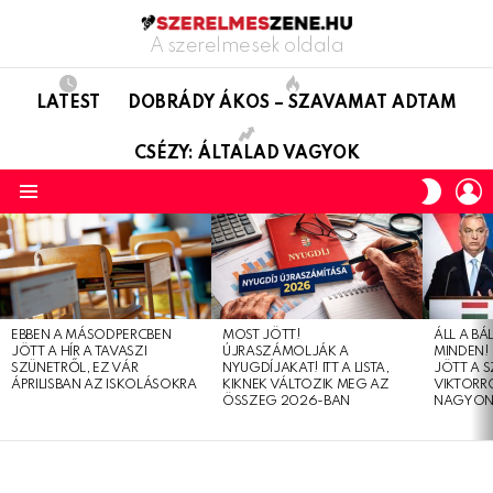
A szerelmesek oldala
LATEST
DOBRÁDY ÁKOS – SZAVAMAT ADTAM
CSÉZY: ÁLTALAD VAGYOK
L
SWITC
SKIN
Menu
LATEST
STORIES
EBBEN A MÁSODPERCBEN
MOST JÖTT!
ÁLL A B
JÖTT A HÍR A TAVASZI
ÚJRASZÁMOLJÁK A
MINDEN! 
SZÜNETRŐL, EZ VÁR
NYUGDÍJAKAT! ITT A LISTA,
JÖTT A 
ÁPRILISBAN AZ ISKOLÁSOKRA
KIKNEK VÁLTOZIK MEG AZ
VIKTORRÓ
ÖSSZEG 2026-BAN
NAGYON