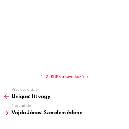
1
2
KLIKK a következő
»
Previous article
See
more
Unique: Itt vagy
Next article
Vajda János: Szerelem édene