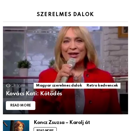
SZERELMES DALOK
2k
Views
Magyar szerelmes dalok
Retro kedvencek
Kovács Kati: Kötődés
READ MORE
Koncz Zsuzsa – Karolj át
READ MORE