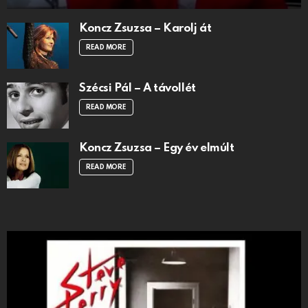
Koncz Zsuzsa – Karolj át
READ MORE
Szécsi Pál – A távollét
READ MORE
Koncz Zsuzsa – Egy év elmúlt
READ MORE