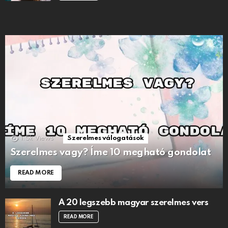
1.5k
Views
Szerelmes válogatások
Szerelmes vagy? Íme 10 megható gondolat
READ MORE
A 20 legszebb magyar szerelmes vers
READ MORE