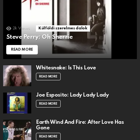
2k
Views
Külföldi szerelmes dalok
Steve Perry: Oh Sherrie
READ MORE
Whitesnake: Is This Love
READ MORE
Joe Esposito: Lady Lady Lady
READ MORE
Earth Wind And Fire: After Love Has
Gone
READ MORE