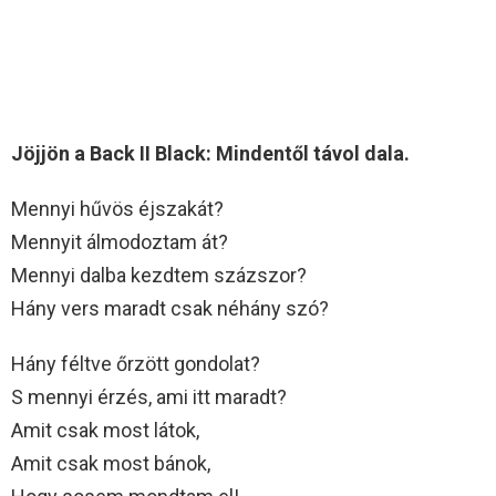
Jöjjön a Back II Black: Mindentől távol dala.
Mennyi hűvös éjszakát?
Mennyit álmodoztam át?
Mennyi dalba kezdtem százszor?
Hány vers maradt csak néhány szó?
Hány féltve őrzött gondolat?
S mennyi érzés, ami itt maradt?
Amit csak most látok,
Amit csak most bánok,