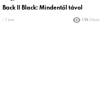
Back II Black: Mindentől távol
7 éve
1.9k
Views