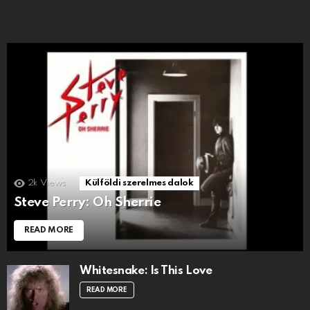
2k
Views
Külföldi szerelmes dalok
Steve Perry: Oh Sherrie
READ MORE
Whitesnake: Is This Love
READ MORE