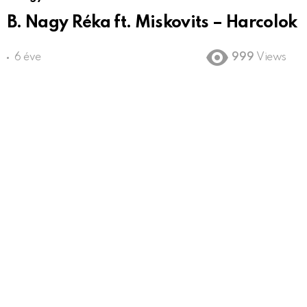
B. Nagy Réka ft. Miskovits – Harcolok
6 éve
999
Views