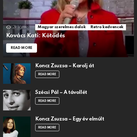
2k
Views
Magyar szerelmes dalok
Retro kedvencek
Kovács Kati: Kötődés
READ MORE
Koncz Zsuzsa – Karolj át
READ MORE
Szécsi Pál – A távollét
READ MORE
Koncz Zsuzsa – Egy év elmúlt
READ MORE