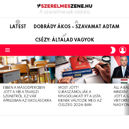
A szerelmesek oldala
LATEST
DOBRÁDY ÁKOS – SZAVAMAT ADTAM
CSÉZY: ÁLTALAD VAGYOK
L
SWITC
SKIN
Menu
LATEST
STORIES
EBBEN A MÁSODPERCBEN
MOST JÖTT!
ÁLL A B
JÖTT A HÍR A TAVASZI
ÚJRASZÁMOLJÁK A
MINDEN! 
SZÜNETRŐL, EZ VÁR
NYUGDÍJAKAT! ITT A LISTA,
JÖTT A 
ÁPRILISBAN AZ ISKOLÁSOKRA
KIKNEK VÁLTOZIK MEG AZ
VIKTORRÓ
ÖSSZEG 2026-BAN
NAGYON