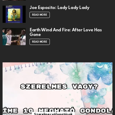
Joe Esposito: Lady Lady Lady
READ MORE
Earth Wind And Fire: After Love Has
Gone
READ MORE
1.5k
Views
Szerelmes válogatások