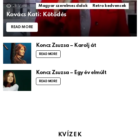
2k
Views
Magyar szerelmes dalok
Retro kedvencek
Kovács Kati: Kötődés
READ MORE
Koncz Zsuzsa – Karolj át
READ MORE
Koncz Zsuzsa – Egy év elmúlt
READ MORE
KVÍZEK