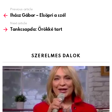
Previous article
See
more
Ihász Gábor – Elsöpri a szél
Next article
Tankcsapda: Örökké tart
SZERELMES DALOK