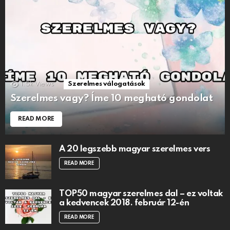
1.5k
Views
Szerelmes válogatások
Szerelmes vagy? Íme 10 megható gondolat
READ MORE
A 20 legszebb magyar szerelmes vers
READ MORE
TOP50 magyar szerelmes dal – ez voltak
a kedvencek 2018. február 12-én
READ MORE