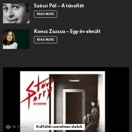
Szécsi Pál – A távollét
READ MORE
Koncz Zsuzsa – Egy év elmúlt
READ MORE
2k
Views
Külföldi szerelmes dalok