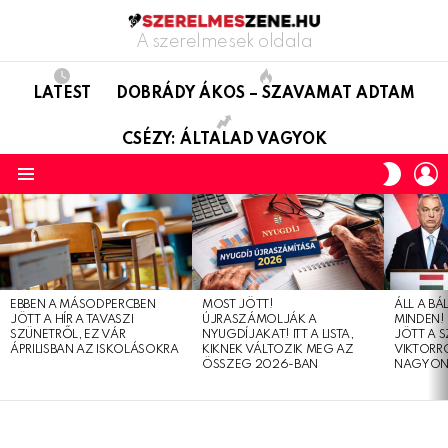
A szerelmesek oldala
LATEST
DOBRÁDY ÁKOS – SZAVAMAT ADTAM
CSÉZY: ÁLTALAD VAGYOK
L
SWITC
SKIN
Menu
LATEST
STORIES
EBBEN A MÁSODPERCBEN
MOST JÖTT!
ÁLL A B
JÖTT A HÍR A TAVASZI
ÚJRASZÁMOLJÁK A
MINDEN! 
SZÜNETRŐL, EZ VÁR
NYUGDÍJAKAT! ITT A LISTA,
JÖTT A 
ÁPRILISBAN AZ ISKOLÁSOKRA
KIKNEK VÁLTOZIK MEG AZ
VIKTORRÓ
ÖSSZEG 2026-BAN
NAGYON