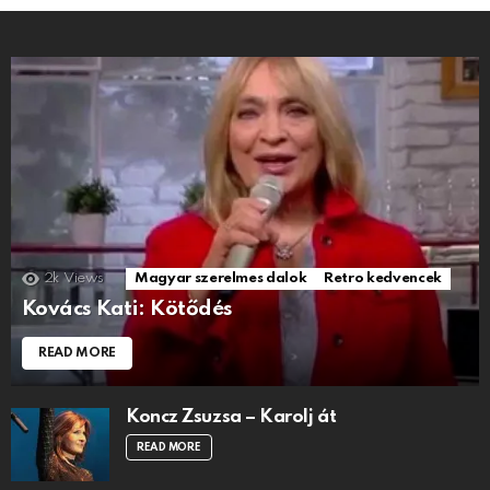
2k
Views
Magyar szerelmes dalok
Retro kedvencek
Kovács Kati: Kötődés
READ MORE
Koncz Zsuzsa – Karolj át
READ MORE