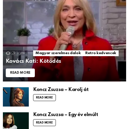
2k
Views
Magyar szerelmes dalok
Retro kedvencek
Kovács Kati: Kötődés
READ MORE
Koncz Zsuzsa – Karolj át
READ MORE
Koncz Zsuzsa – Egy év elmúlt
READ MORE