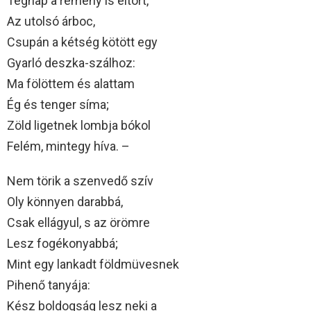
Tegnap a remény is eltört,
Az utolsó árboc,
Csupán a kétség kötött egy
Gyarló deszka-szálhoz:
Ma fölöttem és alattam
Ég és tenger síma;
Zöld ligetnek lombja bókol
Felém, mintegy híva. –
Nem törik a szenvedő szív
Oly könnyen darabbá,
Csak ellágyul, s az örömre
Lesz fogékonyabbá;
Mint egy lankadt földmüvesnek
Pihenő tanyája:
Kész boldogság lesz neki a