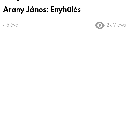
Arany János: Enyhülés
6 éve
2k
Views