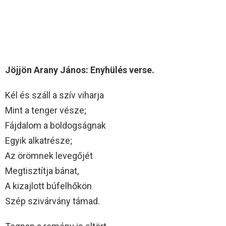
Jöjjön Arany János: Enyhülés verse.
Kél és száll a szív viharja
Mint a tenger vésze;
Fájdalom a boldogságnak
Egyik alkatrésze;
Az örömnek levegőjét
Megtisztítja bánat,
A kizajlott búfelhőkön
Szép szivárvány támad.