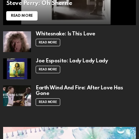
Steve Perry: Oh Sherrie
READ MORE
Whitesnake: Is This Love
READ MORE
Joe Esposito: Lady Lady Lady
READ MORE
Earth Wind And Fire: After Love Has
Gone
READ MORE