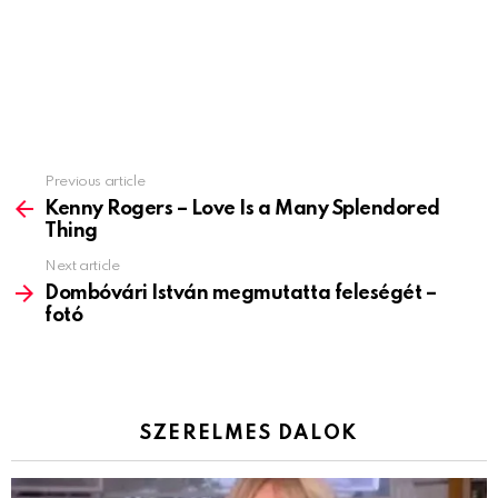
Previous article
See
more
Kenny Rogers – Love Is a Many Splendored
Thing
Next article
Dombóvári István megmutatta feleségét –
fotó
SZERELMES DALOK