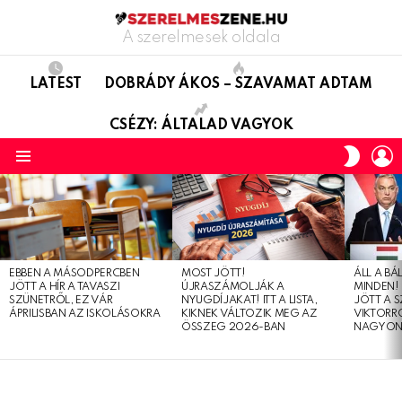
A szerelmesek oldala
LATEST
DOBRÁDY ÁKOS – SZAVAMAT ADTAM
CSÉZY: ÁLTALAD VAGYOK
L
SWITC
SKIN
Menu
LATEST
STORIES
EBBEN A MÁSODPERCBEN
MOST JÖTT!
ÁLL A B
JÖTT A HÍR A TAVASZI
ÚJRASZÁMOLJÁK A
MINDEN! 
SZÜNETRŐL, EZ VÁR
NYUGDÍJAKAT! ITT A LISTA,
JÖTT A 
ÁPRILISBAN AZ ISKOLÁSOKRA
KIKNEK VÁLTOZIK MEG AZ
VIKTORRÓ
ÖSSZEG 2026-BAN
NAGYON