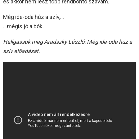
és akkor nem lesz több rendbontó szavam.
Még ide-oda húz a szív,…
…mégis jó a bók.
Hallgassuk meg Aradszky László: Még ide-oda húz a
szív előadását.