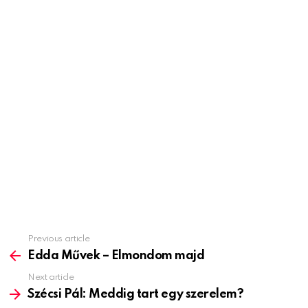
Previous article
See
more
Edda Művek – Elmondom majd
Next article
Szécsi Pál: Meddig tart egy szerelem?