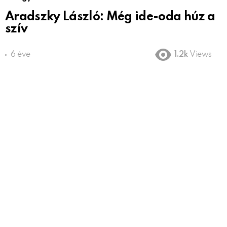
Aradszky László: Még ide-oda húz a
szív
6 éve
1.2k
Views