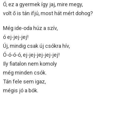
Ó, ez a gyermek így jaj, mire megy,
volt ő is tán ifjú, most hát mért dohog?
Még ide-oda húz a szív,
ó ej-jej-jej!
Új, mindig csak új csókra hív,
Ó-ó-ó-ó, ej-jej-jej-jej-jej!
Ily fiatalon nem komoly
még minden csók.
Tán fele sem igaz,
mégis jó a bók.