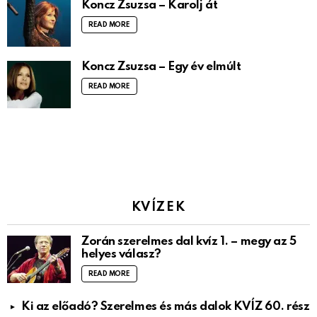
Koncz Zsuzsa – Karolj át
READ MORE
Koncz Zsuzsa – Egy év elmúlt
READ MORE
KVÍZEK
Zorán szerelmes dal kvíz 1. – megy az 5
helyes válasz?
READ MORE
Ki az előadó? Szerelmes és más dalok KVÍZ 60. rész