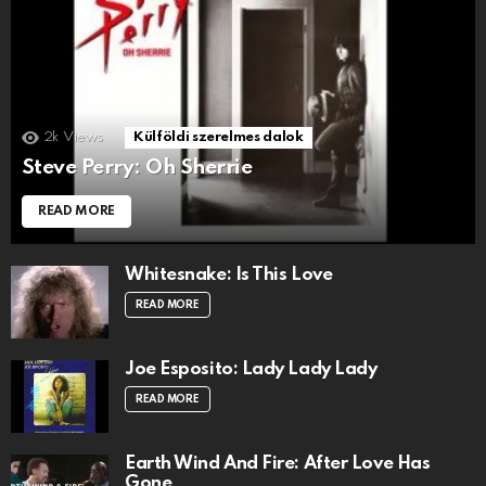
2k
Views
Külföldi szerelmes dalok
Steve Perry: Oh Sherrie
READ MORE
Whitesnake: Is This Love
READ MORE
Joe Esposito: Lady Lady Lady
READ MORE
Earth Wind And Fire: After Love Has
Gone