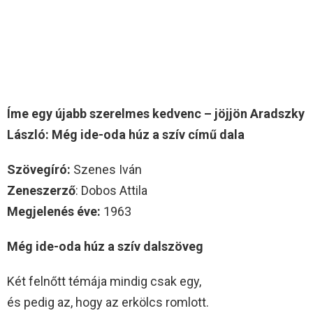
Íme egy újabb szerelmes kedvenc – jöjjön Aradszky
László: Még ide-oda húz a szív című dala
Szövegíró:
Szenes Iván
Zeneszerző
: Dobos Attila
Megjelenés éve:
1963
Még ide-oda húz a szív dalszöveg
Két felnőtt témája mindig csak egy,
és pedig az, hogy az erkölcs romlott.