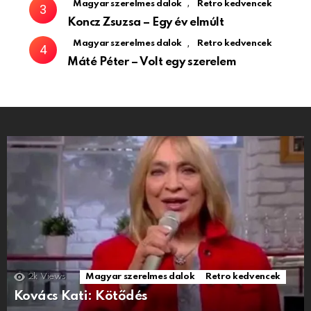
,
Magyar szerelmes dalok
Retro kedvencek
Koncz Zsuzsa – Egy év elmúlt
,
Magyar szerelmes dalok
Retro kedvencek
Máté Péter – Volt egy szerelem
2k
Views
Magyar szerelmes dalok
Retro kedvencek
Kovács Kati: Kötődés