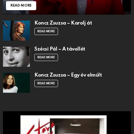
READ MORE
Koncz Zsuzsa – Karolj át
READ MORE
Szécsi Pál – A távollét
READ MORE
Koncz Zsuzsa – Egy év elmúlt
READ MORE