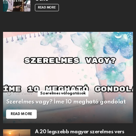
READ MORE
1.5k
Views
Szerelmes válogatások
Szerelmes vagy? Íme 10 megható gondolat
READ MORE
A 20 legszebb magyar szerelmes vers