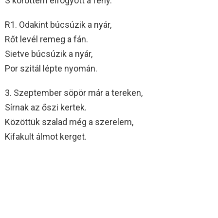
S köröttem elfogyott a fény.
R1. Odakint búcsúzik a nyár,
Rőt levél remeg a fán.
Sietve búcsúzik a nyár,
Por szitál lépte nyomán.
3. Szeptember söpör már a tereken,
Sírnak az őszi kertek.
Közöttük szalad még a szerelem,
Kifakult álmot kerget.