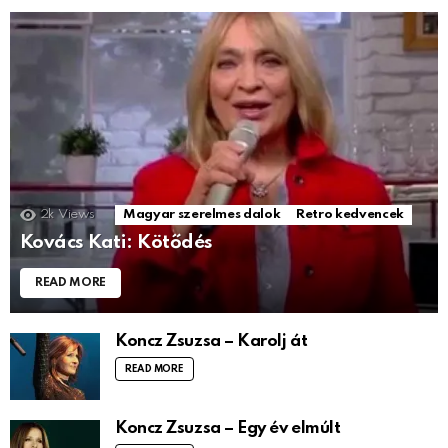
2k
Views
Magyar szerelmes dalok
Retro kedvencek
Kovács Kati: Kötődés
READ MORE
Koncz Zsuzsa – Karolj át
READ MORE
Koncz Zsuzsa – Egy év elmúlt