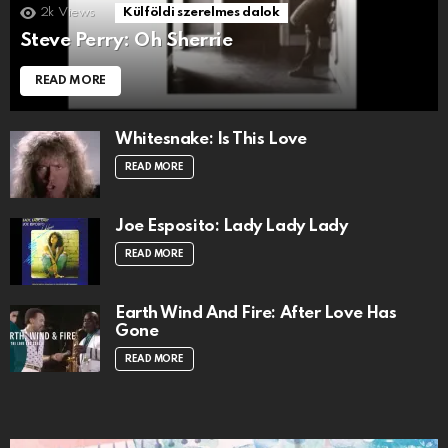
2k
Views
Külföldi szerelmes dalok
Steve Perry: Oh Sherrie
READ MORE
Whitesnake: Is This Love
READ MORE
Joe Esposito: Lady Lady Lady
READ MORE
Earth Wind And Fire: After Love Has
Gone
READ MORE