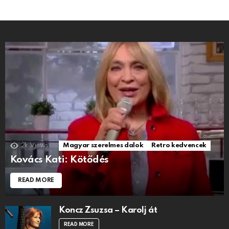
2k
Views
Magyar szerelmes dalok
Retro kedvencek
Kovács Kati: Kötődés
READ MORE
Koncz Zsuzsa – Karolj át
READ MORE