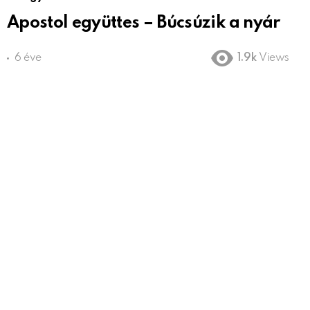
Apostol együttes – Búcsúzik a nyár
6 éve
1.9k
Views