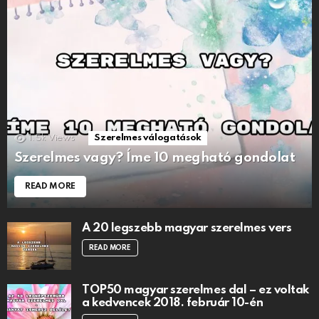
1.5k
Views
Szerelmes válogatások
Szerelmes vagy? Íme 10 megható gondolat
READ MORE
A 20 legszebb magyar szerelmes vers
READ MORE
TOP50 magyar szerelmes dal – ez voltak
a kedvencek 2018. február 10-én