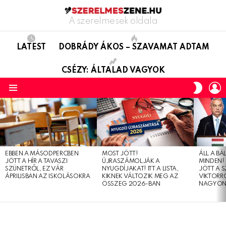
A szerelmesek oldala
LATEST
DOBRÁDY ÁKOS – SZAVAMAT ADTAM
CSÉZY: ÁLTALAD VAGYOK
L
SWITC
SKIN
Menu
LATEST
STORIES
EBBEN A MÁSODPERCBEN
MOST JÖTT!
ÁLL A B
JÖTT A HÍR A TAVASZI
ÚJRASZÁMOLJÁK A
MINDEN! 
SZÜNETRŐL, EZ VÁR
NYUGDÍJAKAT! ITT A LISTA,
JÖTT A 
ÁPRILISBAN AZ ISKOLÁSOKRA
KIKNEK VÁLTOZIK MEG AZ
VIKTORRÓ
ÖSSZEG 2026-BAN
NAGYON