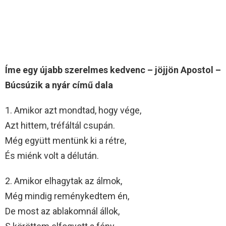
Íme egy újabb szerelmes kedvenc – jöjjön Apostol –
Búcsúzik a nyár című dala
1. Amikor azt mondtad, hogy vége,
Azt hittem, tréfáltál csupán.
Még együtt mentünk ki a rétre,
És miénk volt a délután.
2. Amikor elhagytak az álmok,
Még mindig reménykedtem én,
De most az ablakomnál állok,