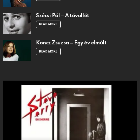
Szécsi Pál – A távollét
READ MORE
Koncz Zsuzsa – Egy év elmúlt
READ MORE