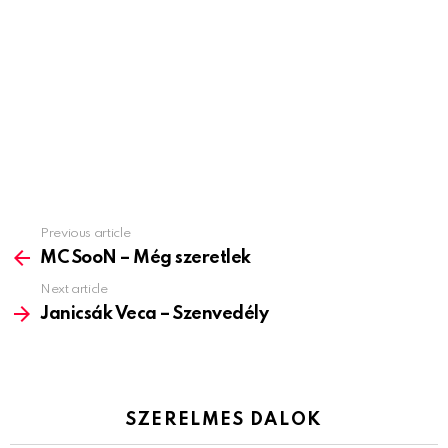
Previous article
See
more
MC SooN – Még szeretlek
Next article
Janicsák Veca – Szenvedély
SZERELMES DALOK