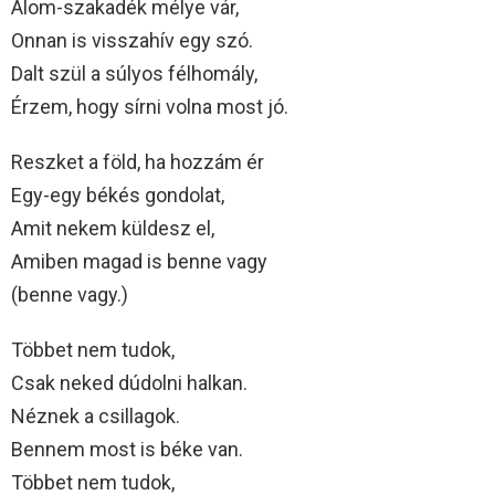
Álom-szakadék mélye vár,
Onnan is visszahív egy szó.
Dalt szül a súlyos félhomály,
Érzem, hogy sírni volna most jó.
Reszket a föld, ha hozzám ér
Egy-egy békés gondolat,
Amit nekem küldesz el,
Amiben magad is benne vagy
(benne vagy.)
Többet nem tudok,
Csak neked dúdolni halkan.
Néznek a csillagok.
Bennem most is béke van.
Többet nem tudok,