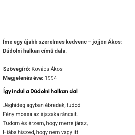
Íme egy újabb szerelmes kedvenc – jöjjön Ákos:
Dúdolni halkan című dala.
Szövegíró:
Kovács Ákos
Megjelenés éve:
1994
Így indul a Dúdolni halkan dal
Jéghideg ágyban ébredek, tudod
Fény mossa az éjszaka ráncait.
Tudom és érzem, hogy merre jársz,
Hiába hiszed, hogy nem vagy itt.