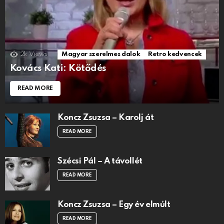
2k
Views
Magyar szerelmes dalok
Retro kedvencek
Kovács Kati: Kötődés
READ MORE
Koncz Zsuzsa – Karolj át
READ MORE
Szécsi Pál – A távollét
READ MORE
Koncz Zsuzsa – Egy év elmúlt
READ MORE