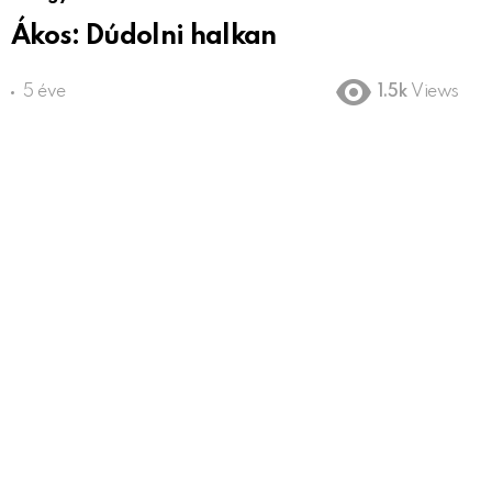
Ákos: Dúdolni halkan
5 éve
1.5k
Views