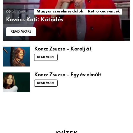
2k
Views
Magyar szerelmes dalok
Retro kedvencek
Kovács Kati: Kötődés
READ MORE
Koncz Zsuzsa – Karolj át
READ MORE
Koncz Zsuzsa – Egy év elmúlt
READ MORE