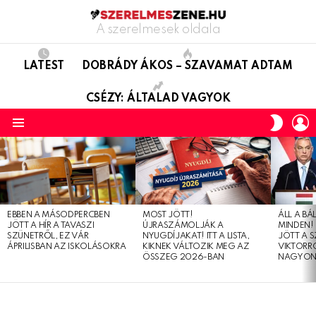
A szerelmesek oldala
LATEST
DOBRÁDY ÁKOS – SZAVAMAT ADTAM
CSÉZY: ÁLTALAD VAGYOK
L
SWITC
SKIN
Menu
LATEST
STORIES
EBBEN A MÁSODPERCBEN
MOST JÖTT!
ÁLL A B
JÖTT A HÍR A TAVASZI
ÚJRASZÁMOLJÁK A
MINDEN! 
SZÜNETRŐL, EZ VÁR
NYUGDÍJAKAT! ITT A LISTA,
JÖTT A 
ÁPRILISBAN AZ ISKOLÁSOKRA
KIKNEK VÁLTOZIK MEG AZ
VIKTORRÓ
ÖSSZEG 2026-BAN
NAGYON