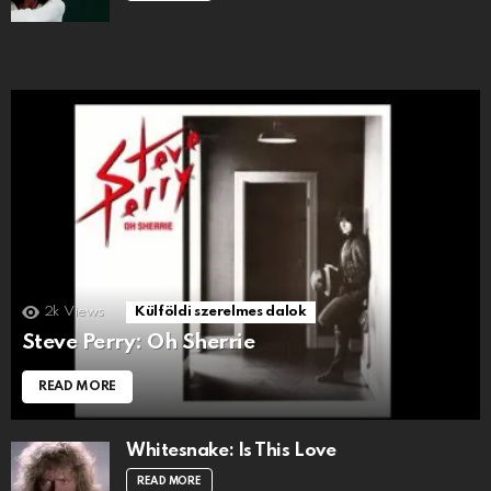
2k
Views
Külföldi szerelmes dalok
Steve Perry: Oh Sherrie
READ MORE
Whitesnake: Is This Love
READ MORE