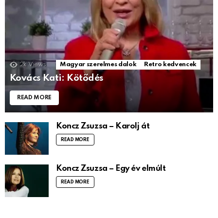
2k
Views
Magyar szerelmes dalok
Retro kedvencek
Kovács Kati: Kötődés
READ MORE
Koncz Zsuzsa – Karolj át
READ MORE
Koncz Zsuzsa – Egy év elmúlt
READ MORE