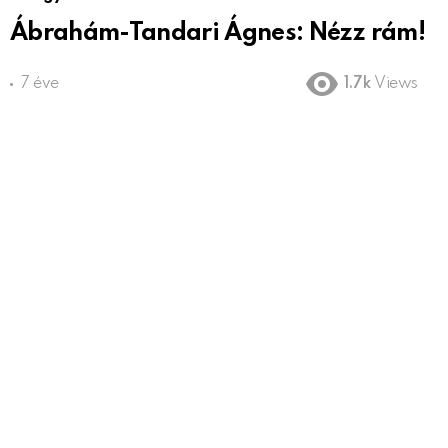
Ábrahám-Tandari Ágnes: Nézz rám!
7 éve
1.7k
Views