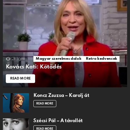
2k
Views
Magyar szerelmes dalok
Retro kedvencek
Kovács Kati: Kötődés
READ MORE
Koncz Zsuzsa – Karolj át
READ MORE
Szécsi Pál – A távollét
READ MORE