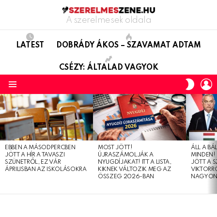
A szerelmesek oldala
LATEST
DOBRÁDY ÁKOS – SZAVAMAT ADTAM
CSÉZY: ÁLTALAD VAGYOK
L
SWITC
SKIN
Menu
LATEST
STORIES
EBBEN A MÁSODPERCBEN
MOST JÖTT!
ÁLL A B
JÖTT A HÍR A TAVASZI
ÚJRASZÁMOLJÁK A
MINDEN! 
SZÜNETRŐL, EZ VÁR
NYUGDÍJAKAT! ITT A LISTA,
JÖTT A 
ÁPRILISBAN AZ ISKOLÁSOKRA
KIKNEK VÁLTOZIK MEG AZ
VIKTORRÓ
ÖSSZEG 2026-BAN
NAGYON