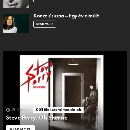
Koncz Zsuzsa – Egy év elmúlt
READ MORE
2k
Views
Külföldi szerelmes dalok
Steve Perry: Oh Sherrie
READ MORE